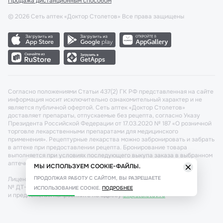
Продажа дистанционным способом
©
2026
Сеть аптек «Доктор Столетов» Все права защищены
Согласно положениями Статьи 437(2) ГК РФ представленная на сайте
информация носит исключительно ознакомительный характер и не
является публичной офертой. Сеть аптек «Доктор Столетов»
доставляет препараты, отпускаемые без рецепта, согласно Указу
Президента Российской Федерации от 17.03.2020 № 187 «О розничной
торговле лекарственными препаратами для медицинского
применения». Рецептурные лекарства можно забронировать и забрать
в аптеке при предоставлении рецепта. Бронирование товара
выполняется при условиях последующего выкупа заказа в выбранном
аптечном пункте.
МЫ ИСПОЛЬЗУЕМ COOKIE-ФАЙЛЫ.
ПРОДОЛЖАЯ РАБОТУ С САЙТОМ, ВЫ РАЗРЕШАЕТЕ
Лицензия №: ЛО-77-02-011340 от 22 декабря 2020г. Разрешение
№ ДТ-77-000421 от 25.10.2021 г. Вопросы по заказам, претензии
ИСПОЛЬЗОВАНИЕ COOKIE.
ПОДРОБНЕЕ
и предложения направляйте по адресу:
cx@stoletov.ru