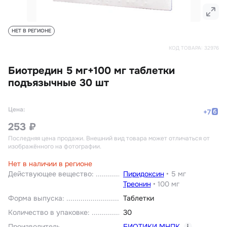
НЕТ В РЕГИОНЕ
КОД ТОВАРА:
32976
Биотредин 5 мг+100 мг таблетки
подъязычные 30 шт
Цена:
+
7
253 ₽
Последняя цена продажи
. Внешний вид товара может отличаться от
изображённого на фотографии.
Нет в наличии в регионе
Действующее вещество
:
Пиридоксин
•
5 мг
Треонин
•
100 мг
Форма выпуска
:
Таблетки
Количество в упаковке
:
30
Производитель
БИОТИКИ МНПК
i