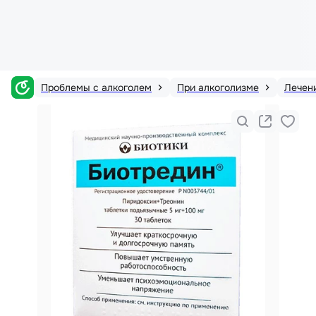
Проблемы с алкоголем
При алкоголизме
Лечен