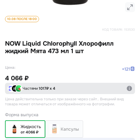
10.08 ПОСЛЕ 18:00
КОД ТОВАРА:
153530
NOW Liquid Chlorophyll Хлорофилл
жидкий Мята 473 мл 1 шт
Цена:
+
121
4 066 ₽
Частями
1017
₽ х 4
Цена действительна только при заказе через сайт.
. Внешний вид
товара может отличаться от изображённого на фотографии.
Форма выпуска
Жидкость
Капсулы
от 4066 ₽