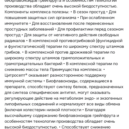
биофлавоноидов грейпфрута и особенностям технологии
производства обладает очень высокой биодоступностью.
Компоненты комплекса полезны: • В сезон простуд • Для
повышения защитных сил организма • При ослабленном
иммунитете • Для восстановления после перенесенных
простудных заболеваний • Для профилактики перед сезоном
простуд • Для защиты от негативного действия свободных
радикалов • В комплексной противогрибковой (фунгицидной
и фунгистатической) терапии по широкому спектру штаммов
грибков. • В комплексной против дрожжевой терапии по
широкому спектру штаммов грамположительных и
грамотрицательных бактерий • В комплексной терапии по
снижению массы тела Преимущества комплекса: •
Цитросепт® оказывает разностороннюю поддержку
иммунной системы • Биофлавоноиды, содержащиеся в
препарате, способствуют синтезу белков, предназначенных
для синтеза специфических антител, могут оказывать
регулирующее действие на метаболизм эндо- и экзогенных
липофильных соединений и нормализуют все виды обмена
(включая холестерин низкой плотности • Благодаря
высочайшему содержанию биофлавоноидов грейпфрута и
особенностям технологии производства обладает очень
высокой биодоступностью. • Способствует снижению