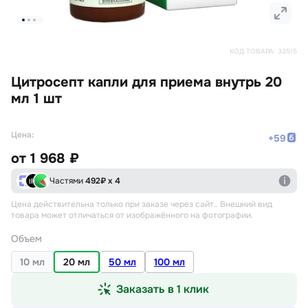
КОД ТОВАРА:
33515
Цитросепт капли для приема внутрь 20
мл 1 шт
Цена:
+
59
от
1 968 ₽
Частями
492
₽ х 4
Цена действительна только при заказе через сайт.
. Внешний вид
товара может отличаться от изображённого на фотографии.
Объем
10 мл
20 мл
50 мл
100 мл
Заказать в 1 клик