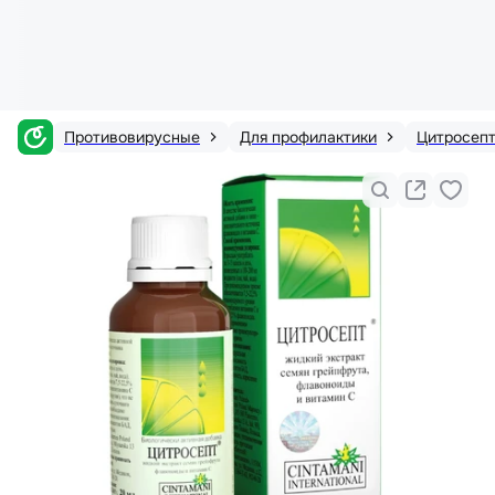
Противовирусные
Для профилактики
Цитросепт