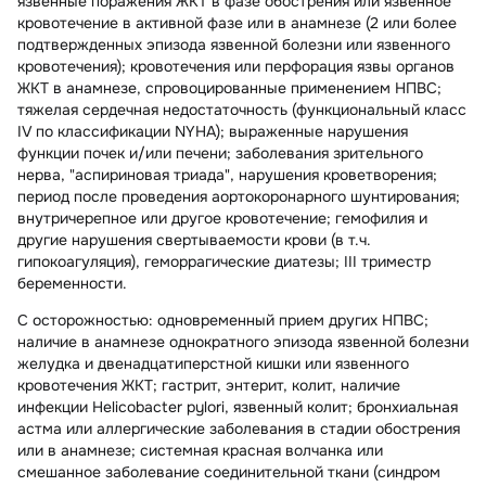
язвенные поражения ЖКТ в фазе обострения или язвенное
кровотечение в активной фазе или в анамнезе (2 или более
подтвержденных эпизода язвенной болезни или язвенного
кровотечения); кровотечения или перфорация язвы органов
ЖКТ в анамнезе, спровоцированные применением НПВС;
тяжелая сердечная недостаточность (функциональный класс
IV по классификации NYHA); выраженные нарушения
функции почек и/или печени; заболевания зрительного
нерва, "аспириновая триада", нарушения кроветворения;
период после проведения аортокоронарного шунтирования;
внутричерепное или другое кровотечение; гемофилия и
другие нарушения свертываемости крови (в т.ч.
гипокоагуляция), геморрагические диатезы; III триместр
беременности.
С осторожностью:
одновременный прием других НПВС;
наличие в анамнезе однократного эпизода язвенной болезни
желудка и двенадцатиперстной кишки или язвенного
кровотечения ЖКТ; гастрит, энтерит, колит, наличие
инфекции Helicobacter pylori, язвенный колит; бронхиальная
астма или аллергические заболевания в стадии обострения
или в анамнезе; системная красная волчанка или
смешанное заболевание соединительной ткани (синдром