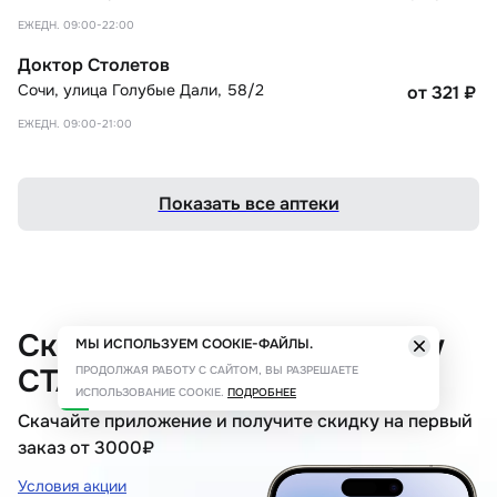
ЕЖЕДН. 09:00-22:00
Доктор Столетов
Сочи
,
улица Голубые Дали, 58/2
от 321
₽
ЕЖЕДН. 09:00-21:00
Показать все аптеки
Скидка 500₽ по промокоду
МЫ ИСПОЛЬЗУЕМ COOKIE-ФАЙЛЫ.
СТАРТ500
ПРОДОЛЖАЯ РАБОТУ С САЙТОМ, ВЫ РАЗРЕШАЕТЕ
ИСПОЛЬЗОВАНИЕ COOKIE.
ПОДРОБНЕЕ
Скачайте приложение и получите скидку на первый
заказ от 3000₽
Условия акции