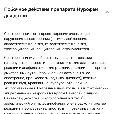
Побочное действие препарата Нурофен
для детей
Со стороны системы кроветворения:
очень редко -
нарушения кроветворения (анемия, лейкопения,
апластическая анемия, гемолитическая анемия,
тромбоцитопения, панцитопения, агранулоцитоз).
Со стороны иммунной системы:
нечасто - реакции
гиперчувствительности - неспецифические аллергические
реакции и анафилактические реакции, реакции со стороны
дыхательных путей (бронхиальная астма, в т.ч. ее
обострение, бронхоспазм, одышка, диспноэ), кожные
реакции (зуд, крапивница, пурпура, отек Квинке,
эксфолиативные и буллезные дерматозы, в т.ч. токсический
эпидермальный некролиз (синдром Лайелла), синдром
Стивенса-Джонсона, многоформная эритема),
аллергический ринит, эозинофилия; очень редко - тяжелые
реакции гиперчувствительности, в т.ч. отек лица, языка и
гортани, одышка, тахикардия, артериальная гипотензия