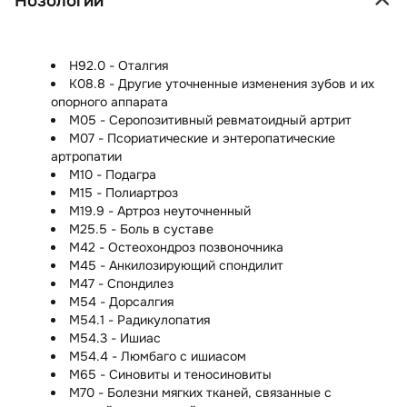
Нозологии
H92.0 - Оталгия
K08.8 - Другие уточненные изменения зубов и их
опорного аппарата
M05 - Серопозитивный ревматоидный артрит
M07 - Псориатические и энтеропатические
артропатии
M10 - Подагра
M15 - Полиартроз
M19.9 - Артроз неуточненный
M25.5 - Боль в суставе
M42 - Остеохондроз позвоночника
M45 - Анкилозирующий спондилит
M47 - Спондилез
M54 - Дорсалгия
M54.1 - Радикулопатия
M54.3 - Ишиас
M54.4 - Люмбаго с ишиасом
M65 - Синовиты и теносиновиты
M70 - Болезни мягких тканей, связанные с