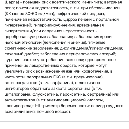
Шарпа) - повышен риск асептического менингита; ветряная
оспа; почечная недостаточность, в т.ч. при обезвоживании
(КК менее 30-60 мл/мин), нефротический синдром,
печеночная недостаточность, цирроз печени с портальной
гипертензией; гипербилирубинемия; артериальная
гипертензия и/или сердечная недостаточность;
цереброваскулярные заболевания; заболевания крови
неясной этиологии (лейкопения и анемия); тяжелые
соматические заболевания; дислипидемия/гиперлипидемия;
сахарный диабет; заболевания периферических артерий;
курение; частое употребление алкоголя; одновременное
применение лекарственных средств, которые могут
увеличить риск возникновения язв или кровотечения, в
частности, пероральных ГКС (в т.ч. преднизолона),
антикоагулянтов (в т.ч. варфарина), селективных
ингибиторов обратного захвата серотонина (в т.ч.
циталопрама, флуоксетина, пароксетина, сертралина) или
антиагрегантов (в т.т ацетилсалициловой кислоты,
клопидогрела); I-II триместр беременности; период грудного
вскармливания; пожилой возраст.