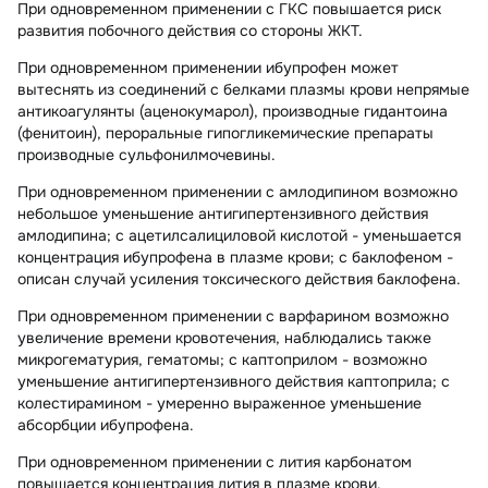
При одновременном применении с ГКС повышается риск
развития побочного действия со стороны ЖКТ.
При одновременном применении ибупрофен может
вытеснять из соединений с белками плазмы крови непрямые
антикоагулянты (аценокумарол), производные гидантоина
(фенитоин), пероральные гипогликемические препараты
производные сульфонилмочевины.
При одновременном применении с амлодипином возможно
небольшое уменьшение антигипертензивного действия
амлодипина; с ацетилсалициловой кислотой - уменьшается
концентрация ибупрофена в плазме крови; с баклофеном -
описан случай усиления токсического действия баклофена.
При одновременном применении с варфарином возможно
увеличение времени кровотечения, наблюдались также
микрогематурия, гематомы; с каптоприлом - возможно
уменьшение антигипертензивного действия каптоприла; с
колестирамином - умеренно выраженное уменьшение
абсорбции ибупрофена.
При одновременном применении с лития карбонатом
повышается концентрация лития в плазме крови.