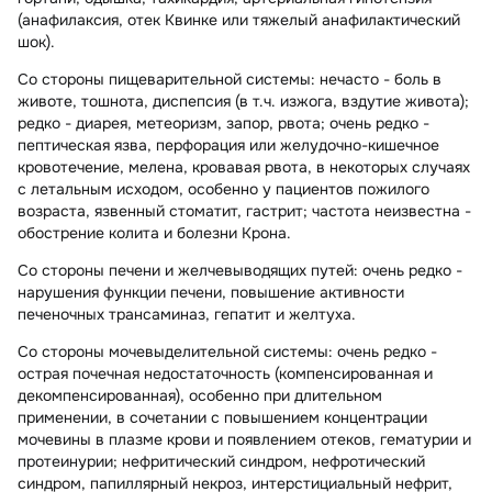
(анафилаксия, отек Квинке или тяжелый анафилактический
шок).
Со стороны пищеварительной системы:
нечасто - боль в
животе, тошнота, диспепсия (в т.ч. изжога, вздутие живота);
редко - диарея, метеоризм, запор, рвота; очень редко -
пептическая язва, перфорация или желудочно-кишечное
кровотечение, мелена, кровавая рвота, в некоторых случаях
с летальным исходом, особенно у пациентов пожилого
возраста, язвенный стоматит, гастрит; частота неизвестна -
обострение колита и болезни Крона.
Со стороны печени и желчевыводящих путей:
очень редко -
нарушения функции печени, повышение активности
печеночных трансаминаз, гепатит и желтуха.
Со стороны мочевыделительной системы:
очень редко -
острая почечная недостаточность (компенсированная и
декомпенсированная), особенно при длительном
применении, в сочетании с повышением концентрации
мочевины в плазме крови и появлением отеков, гематурии и
протеинурии; нефритический синдром, нефротический
синдром, папиллярный некроз, интерстициальный нефрит,