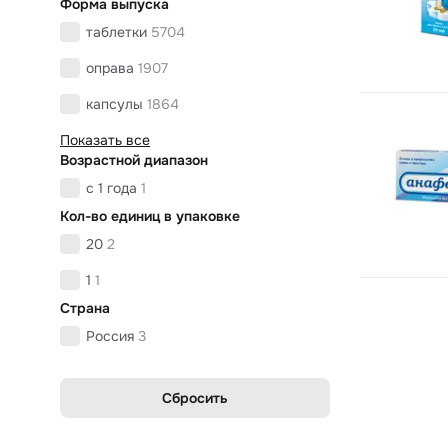
Форма выпуска
таблетки
5704
оправа
1907
капсулы
1864
Показать все
Возрастной диапазон
с 1 года
1
Кол-во единиц в упаковке
20
2
1
1
Страна
Россия
3
Сбросить