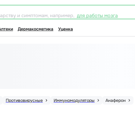
карству и симптомам, например,
для работы мозга
Аптеки
Дермакосметика
Уценка
Противовирусные
Иммуномодуляторы
Анаферон