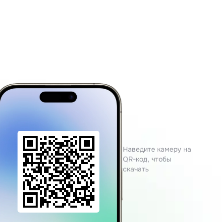
Наведите камеру на
QR-код, чтобы
скачать