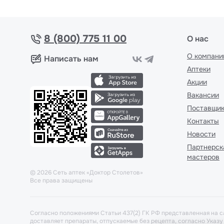
8 (800) 775 11 00
О нас
О компани
Написать нам
Аптеки
Акции
Вакансии
Поставщи
Контакты
Новости
Партнерск
мастеров
©
2026
Сеть аптек «Доктор Столетов»
Все права защищены
Согласно положениями Статьи 437(2) ГК РФ представленная на с
доставляет препараты, отпускаемые без рецепта, согласно Указ