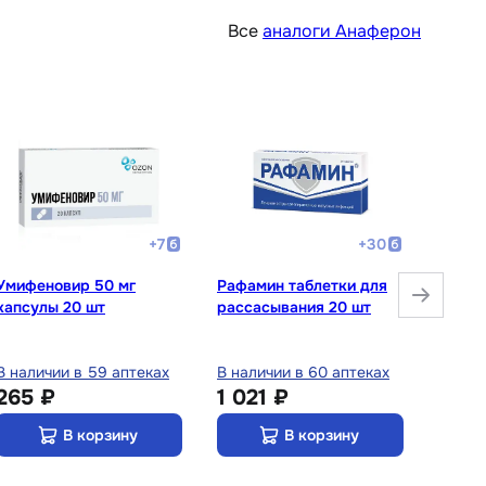
Все
аналоги Анаферон
+
7
+
30
Умифеновир 50 мг
Рафамин таблетки для
Кипфе
капсулы 20 шт
рассасывания 20 шт
мг+50
суппо
вагин
В наличии в 59 аптеках
В наличии в 60 аптеках
ректа
В нали
265 ₽
1 021 ₽
1 26
В корзину
В корзину