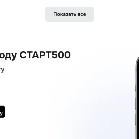
Показать все
коду СТАРТ500
ку