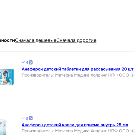
рности
Cначала дешевые
Cначала дорогие
+
14
Анаферон детский таблетки для рассасывания 20 шт
Производитель
:
Материа Медика Холдинг НПФ ООО
i
+
18
Анаферон детский капли для приема внутрь 25 мл
Производитель
:
Материа Медика Холдинг НПФ ООО
i