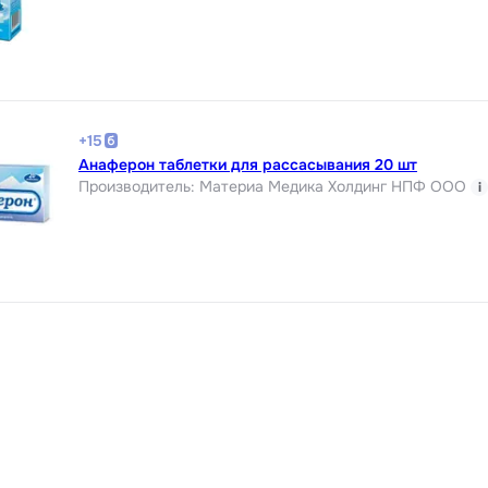
+
15
Анаферон таблетки для рассасывания 20 шт
Производитель
:
Материа Медика Холдинг НПФ ООО
i