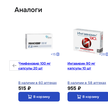
Аналоги
+
11
+
15
+
28
блетки
Умифеновир 100 мг
Ингавирин 90 мг
капсулы 20 шт
капсулы 10 шт
теках
В наличии в 60 аптеках
В наличии в 58 аптеках
515 ₽
955 ₽
у
В корзину
В корзину