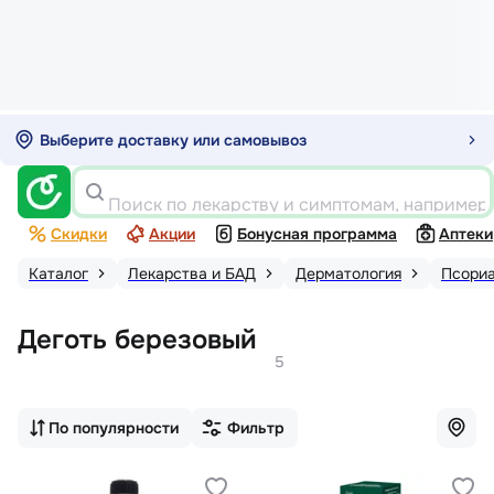
Выберите доставку или самовывоз
Поиск по лекарству и симптомам, например
Скидки
Акции
Бонусная программа
Аптеки
Каталог
Лекарства и БАД
Дерматология
Псори
Деготь березовый
5
По популярности
Фильтр