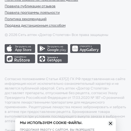
Правила публикации отзывов
Правила программы лояльности
Политика рекомендаций
Продажа дистанционным способом
©
2026
Сеть аптек «Доктор Столетов» Все права защищены
Согласно положениями Статьи 437(2) ГК РФ представленная на сайте
информация носит исключительно ознакомительный характер и не
является публичной офертой. Сеть аптек «Доктор Столетов»
доставляет препараты, отпускаемые без рецепта, согласно Указу
Президента Российской Федерации от 17.03.2020 № 187 «О розничной
торговле лекарственными препаратами для медицинского
применения». Рецептурные лекарства можно забронировать и забрать
в аптеке при предоставлении рецепта. Бронирование товара
выполняется при условиях последующего выкупа заказа в выбранном
аптечном пункте.
МЫ ИСПОЛЬЗУЕМ COOKIE-ФАЙЛЫ.
ПРОДОЛЖАЯ РАБОТУ С САЙТОМ, ВЫ РАЗРЕШАЕТЕ
Лицензия №: ЛО-77-02-011340 от 22 декабря 2020г. Разрешение