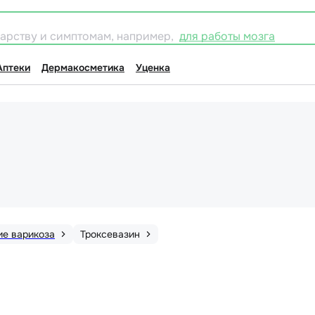
карству и симптомам, например,
для работы мозга
Аптеки
Дермакосметика
Уценка
ие варикоза
Троксевазин