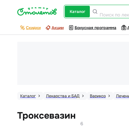
каталог
Поиск по ле
Скидки
Акции
Бонусная программа
Каталог
Лекарства и БАД
Варикоз
Лечен
Троксевазин
6