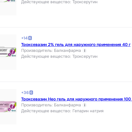
Действующее вещество
:
Троксерутин
+
14
Троксевазин 2% гель для наружного применения 40 г
Производитель
:
Балканфарма
i
Действующее вещество
:
Троксерутин
+
36
Троксевазин Нео гель для наружного применения 100 
Производитель
:
Балканфарма
i
Действующее вещество
:
Гепарин натрия