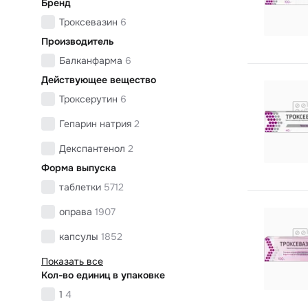
Бренд
Троксевазин
6
Производитель
Балканфарма
6
Действующее вещество
Троксерутин
6
Гепарин натрия
2
Декспантенол
2
Форма выпуска
таблетки
5712
оправа
1907
капсулы
1852
Показать все
Кол-во единиц в упаковке
1
4