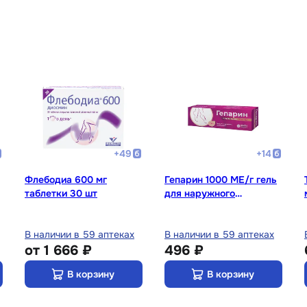
+
49
+
14
Флебодиа 600 мг
Гепарин 1000 МЕ/г гель
таблетки 30 шт
для наружного
применения 30 г
В наличии в 59 аптеках
В наличии в 59 аптеках
от
1 666 ₽
496 ₽
В корзину
В корзину