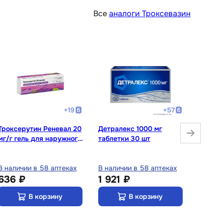
Все
аналоги Троксевазин
+
19
+
57
Троксерутин Реневал 20
Детралекс 1000 мг
Трокс
мг/г гель для наружного
таблетки 30 шт
мг/г 
применения 100 г
приме
В наличии в 58 аптеках
В наличии в 58 аптеках
В нали
636 ₽
1 921 ₽
252 
В корзину
В корзину