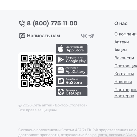
8 (800) 775 11 00
О нас
О компани
Написать нам
Аптеки
Акции
Вакансии
Поставщи
Контакты
Новости
Партнерск
мастеров
©
2026
Сеть аптек «Доктор Столетов»
Все права защищены
Согласно положениями Статьи 437(2) ГК РФ представленная на с
доставляет препараты, отпускаемые без рецепта, согласно Указ