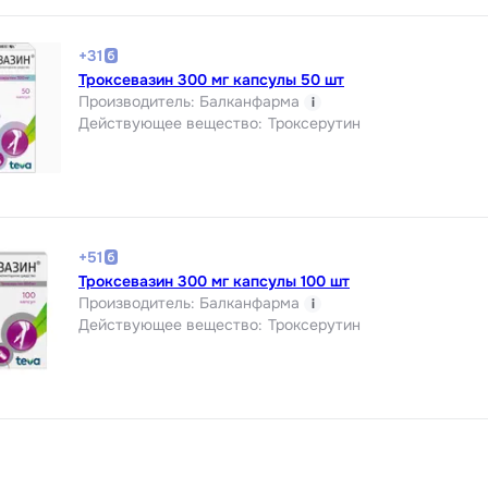
+
31
Троксевазин 300 мг капсулы 50 шт
Производитель
:
Балканфарма
i
Действующее вещество
:
Троксерутин
+
51
Троксевазин 300 мг капсулы 100 шт
Производитель
:
Балканфарма
i
Действующее вещество
:
Троксерутин