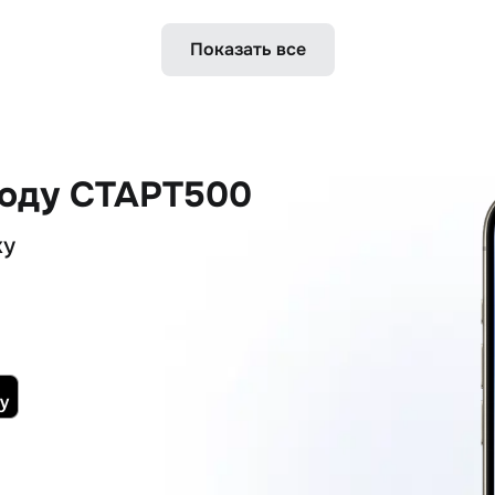
Показать все
коду СТАРТ500
ку