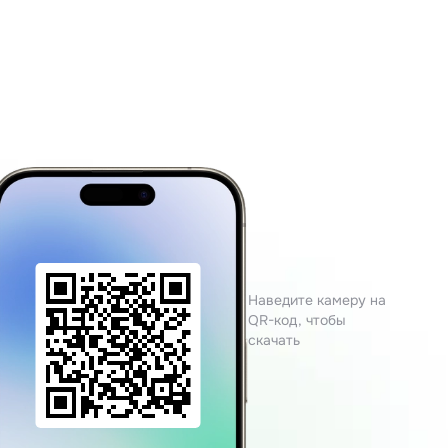
Наведите камеру на
QR-код, чтобы
скачать