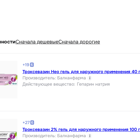
рности
Cначала дешевые
Cначала дорогие
+
19
Троксевазин Нео гель для наружного применения 40 
Производитель
:
Балканфарма
i
Действующее вещество
:
Гепарин натрия
+
27
Троксевазин 2% гель для наружного применения 100 г
Производитель
:
Балканфарма
i