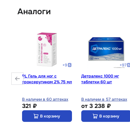
Аналоги
+
20
+
9
+
97
для
PL Гель для ног с
Детралекс 1000 мг
нения
троксерутином 2% 75 мл
таблетки 60 шт
теках
В наличии в 60 аптеках
В наличии в 57 аптеках
321 ₽
от
3 238 ₽
у
В корзину
В корзину