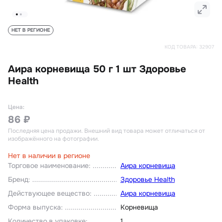
НЕТ В РЕГИОНЕ
КОД ТОВАРА:
32907
Аира корневища 50 г 1 шт Здоровье
Health
Цена:
86 ₽
Последняя цена продажи
. Внешний вид товара может отличаться от
изображённого на фотографии.
Нет в наличии в регионе
Торговое наименование
:
Аира корневища
Бренд
:
Здоровье Health
Действующее вещество
:
Аира корневища
Форма выпуска
:
Корневища
Количество в упаковке
:
1