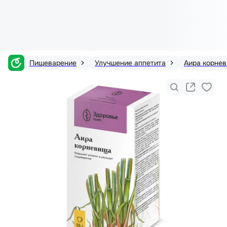
Пищеварение
Улучшение аппетита
Аира корне