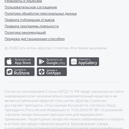
Реквизиты и лицензии
Пользовательское соглашение
Политика обработки персональных данных
Правила публикации отзывов
Правила программы лояльности
Политика рекомендаций
Продажа дистанционным способом
©
2026
Сеть аптек «Доктор Столетов» Все права защищены
Согласно положениями Статьи 437(2) ГК РФ представленная на сайте
информация носит исключительно ознакомительный характер и не
является публичной офертой. Сеть аптек «Доктор Столетов»
доставляет препараты, отпускаемые без рецепта, согласно Указу
Президента Российской Федерации от 17.03.2020 № 187 «О розничной
торговле лекарственными препаратами для медицинского
применения». Рецептурные лекарства можно забронировать и забрать
в аптеке при предоставлении рецепта. Бронирование товара
выполняется при условиях последующего выкупа заказа в выбранном