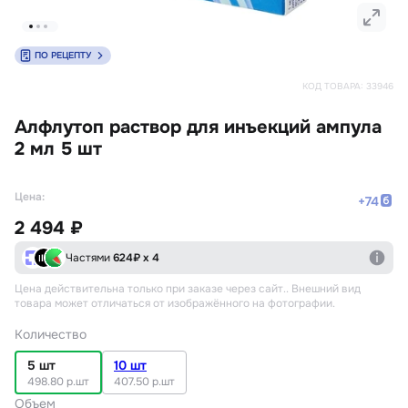
ПО РЕЦЕПТУ
КОД ТОВАРА:
33946
Алфлутоп раствор для инъекций ампула
2 мл 5 шт
Цена:
+
74
2 494 ₽
Частями
624
₽ х 4
Цена действительна только при заказе через сайт.
. Внешний вид
товара может отличаться от изображённого на фотографии.
Количество
5 шт
10 шт
498.80 р.шт
407.50 р.шт
Объем