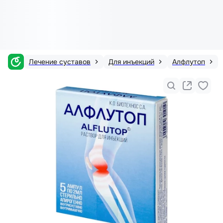
Лечение суставов
Для инъекций
Алфлутоп