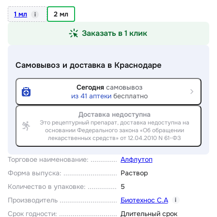
1 мл
2 мл
i
Заказать в 1 клик
Самовывоз и доставка
в Краснодаре
Сегодня
самовывоз
из
41
аптеки
бесплатно
Доставка недоступна
Это рецептурный препарат, доставка недоступна на
основании Федерального закона «Об обращении
лекарственных средств» от 12.04.2010 N 61-ФЗ
Торговое наименование
:
Алфлутоп
Форма выпуска
:
Раствор
Количество в упаковке
:
5
Производитель
Биотехнос С.А
i
Срок годности
:
Длительный срок