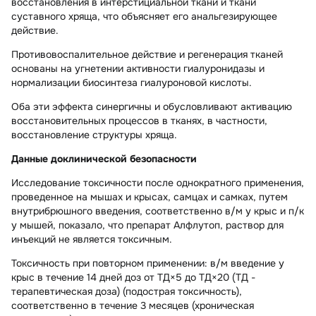
восстановления в интерстициальной ткани и ткани
суставного хряща, что объясняет его анальгезирующее
действие.
Противовоспалительное действие и регенерация тканей
основаны на угнетении активности гиалуронидазы и
нормализации биосинтеза гиалуроновой кислоты.
Оба эти эффекта синергичны и обусловливают активацию
восстановительных процессов в тканях, в частности,
восстановление структуры хряща.
Данные доклинической безопасности
Исследование токсичности после однократного применения,
проведенное на мышах и крысах, самцах и самках, путем
внутрибрюшного введения, соответственно в/м у крыс и п/к
у мышей, показало, что препарат Алфлутоп, раствор для
инъекций не является токсичным.
Токсичность при повторном применении: в/м введение у
крыс в течение 14 дней доз от ТД×5 до ТД×20 (ТД -
терапевтическая доза) (подострая токсичность),
соответственно в течение 3 месяцев (хроническая