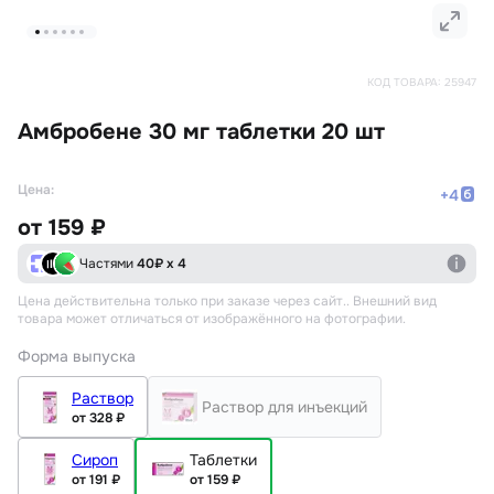
КОД ТОВАРА:
25947
Амбробене 30 мг таблетки 20 шт
Цена:
+
4
от
159 ₽
Частями
40
₽ х 4
Цена действительна только при заказе через сайт.
. Внешний вид
товара может отличаться от изображённого на фотографии.
Форма выпуска
Раствор
Раствор для инъекций
от 328 ₽
Сироп
Таблетки
от 191 ₽
от 159 ₽