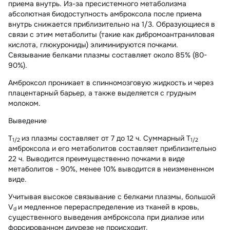
приема внутрь. Из-за пресистемного метаболизма
абсолютная биодоступность амброксола после приема
внутрь снижается приблизительно на 1/3. Образующиеся в
связи с этим метаболиты (такие как дибромоантраниловая
кислота, глюкурониды) элиминируются почками.
Связывание белками плазмы составляет около 85% (80-
90%).
Амброксол проникает в спинномозговую жидкость и через
плацентарный барьер, а также выделяется с грудным
молоком.
Выведение
T
из плазмы составляет от 7 до 12 ч. Суммарный T
1/2
1/2
амброксола и его метаболитов составляет приблизительно
22 ч. Выводится преимущественно почками в виде
метаболитов - 90%, менее 10% выводится в неизмененном
виде.
Учитывая высокое связывание с белками плазмы, большой
V
и медленное перераспределение из тканей в кровь,
d
существенного выведения амброксола при диализе или
форсированном диурезе не происходит.