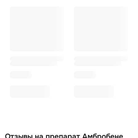
Отзывы
на препарат Амбробене