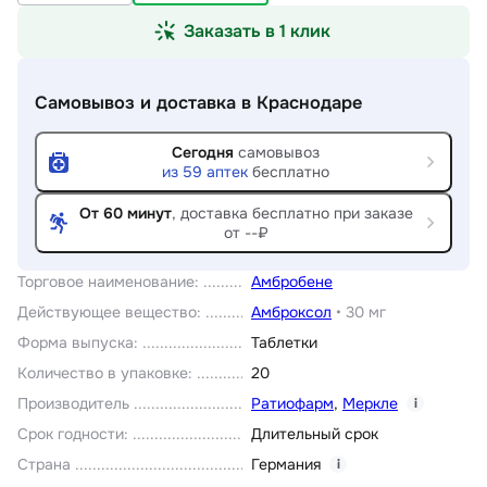
Заказать в 1 клик
Самовывоз и доставка
в Краснодаре
Сегодня
самовывоз
из
59
аптек
бесплатно
От 60 минут
, доставка
бесплатно при заказе
от --₽
Торговое наименование
:
Амбробене
Действующее вещество
:
Амброксол
•
30 мг
Форма выпуска
:
Таблетки
Количество в упаковке
:
20
Производитель
Ратиофарм
,
Меркле
i
Срок годности
:
Длительный срок
Страна
Германия
i