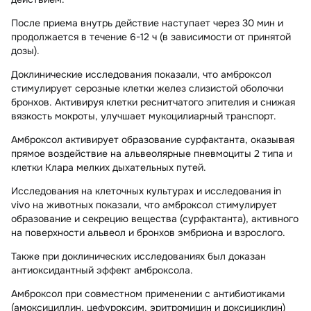
После приема внутрь действие наступает через 30 мин и
продолжается в течение 6-12 ч (в зависимости от принятой
дозы).
Доклинические исследования показали, что амброксол
стимулирует серозные клетки желез слизистой оболочки
бронхов. Активируя клетки реснитчатого эпителия и снижая
вязкость мокроты, улучшает мукоцилиарный транспорт.
Амброксол активирует образование сурфактанта, оказывая
прямое воздействие на альвеолярные пневмоциты 2 типа и
клетки Клара мелких дыхательных путей.
Исследования на клеточных культурах и исследования in
vivo на животных показали, что амброксол стимулирует
образование и секрецию вещества (сурфактанта), активного
на поверхности альвеол и бронхов эмбриона и взрослого.
Также при доклинических исследованиях был доказан
антиоксидантный эффект амброксола.
Амброксол при совместном применении с антибиотиками
(амоксициллин, цефуроксим, эритромицин и доксициклин)