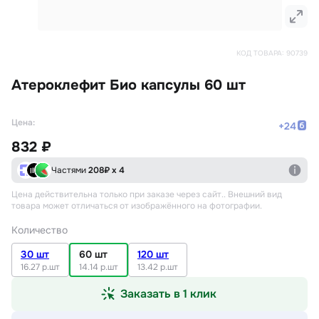
КОД ТОВАРА:
90739
Атероклефит Био капсулы 60 шт
Цена:
+
24
832 ₽
Частями
208
₽ х 4
Цена действительна только при заказе через сайт.
. Внешний вид
товара может отличаться от изображённого на фотографии.
Количество
30 шт
60 шт
120 шт
16.27 р.шт
14.14 р.шт
13.42 р.шт
Заказать в 1 клик