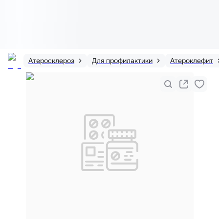
Атеросклероз
Для профилактики
Атероклефит