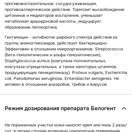
противовоспалительное, сосудосуживающее,
противоаллергическое действие. Тормозит высвобождение
цитокинов и медиаторов воспаления, уменьшает
метаболизм арахидоновой кислоты, индуцирует
образование липокортина.
Гентамицин
- антибиотик широкого спектра действия из
группы аминогликозидов, действует бактерицидно.
Эффективен в отношении микроорганизмов: Streptococcus
(бета-гемолитических и альфа-гемолитических),
Staphylococcus aureus (коагулаза-положительных,
коагулаза-отрицательных, а также некоторых штаммов,
продуцирующих пенициллиназу), Proteus vulgaris, Escherichia
coli, Pseudomonas aeruginosa, Enterobacter aerogenes. Не
активен в отношении анаэробов, грибов и вирусов.
Режим дозирования препарата Белогент
На пораженные участки кожи наносят крем или мазь 2 раза/
сут, в легких случаях возможно однократное применение.