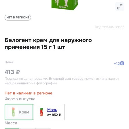
НЕТ В РЕГИОНЕ
КОД ТОВАРА:
23306
Белогент крем для наружного
применения 15 г 1 шт
Цена:
+
12
413 ₽
Последняя цена продажи
. Внешний вид товара может отличаться от
изображённого на фотографии.
Нет в наличии в регионе
Форма выпуска
Мазь
Крем
от 852 ₽
Масса