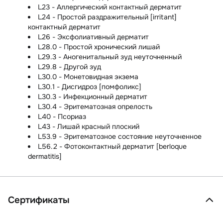
L23 - Аллергический контактный дерматит
L24 - Простой раздражительный [irritant]
контактный дерматит
L26 - Эксфолиативный дерматит
L28.0 - Простой хронический лишай
L29.3 - Аногенитальный зуд неуточненный
L29.8 - Другой зуд
L30.0 - Монетовидная экзема
L30.1 - Дисгидроз [помфоликс]
L30.3 - Инфекционный дерматит
L30.4 - Эритематозная опрелость
L40 - Псориаз
L43 - Лишай красный плоский
L53.9 - Эритематозное состояние неуточненное
L56.2 - Фотоконтактный дерматит [berloque
dermatitis]
Сертификаты