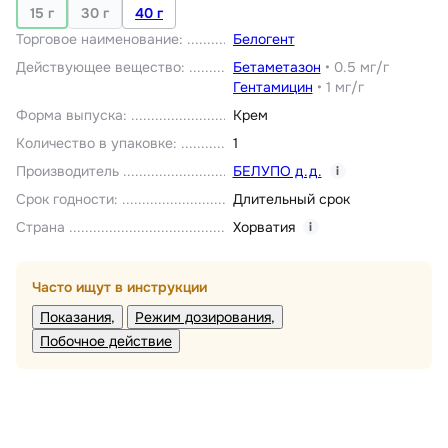
15 г
30 г
40 г
Торговое наименование
:
Белогент
Действующее вещество
:
Бетаметазон
•
0.5 мг/г
Гентамицин
•
1 мг/г
Форма выпуска
:
Крем
Количество в упаковке
:
1
Производитель
БЕЛУПО д.д.
i
Срок годности
:
Длительный срок
Страна
Хорватия
i
Часто ищут в инструкции
Показания
Режим дозирования
Побочное действие