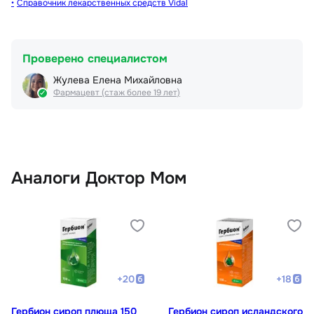
Справочник лекарственных средств Vidal
Проверено специалистом
Жулева Елена Михайловна
Фармацевт (стаж более 19 лет)
Аналоги Доктор Мом
+
20
+
18
Гербион сироп плюща 150
Гербион сироп исландского