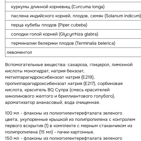
куркумы длинной корневищ (Curcuma longa)
паслена индийского корней, плодов, семян (Solanum indicum)
перца кубебы плодов (Piper cubeba)
солодки голой корней (Glycyrrhiza glabra)
терминалии белерики плодов (Terminalia belerica)
левоментол
Вспомогательные вещества
: сахароза, глицерол, лимонной
кислоты моногидрат, натрия бензоат,
метилпарагидроксибензоат натрия (E219),
пропилпарагидроксибензоат натрия (E217), сорбиновая
кислота, краситель BQ Супра (смесь красителей
хинолинового желтого и бриллиантового голубого),
ароматизатор ананасовый, вода очищенная.
100 мл - флаконы из полиэтилентерефталата зеленого
цвета, укупоренные крышкой из полипропилена с контролем
первого вскрытия (1) в комплекте с мерным стаканчиком из
полипропилена (15 мл) - пачки картонные.
150 мл - флаконы из полиэтилентерефталата зеленого