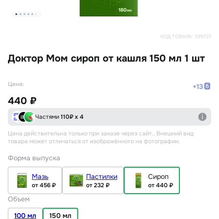
КОД ТОВАРА:
399737
Доктор Мом сироп от кашля 150 мл 1 шт
Цена:
+
13
440 ₽
Частями
110
₽ х 4
Цена действительна только при заказе через сайт.
. Внешний вид
товара может отличаться от изображённого на фотографии.
Форма выпуска
Мазь
Пастилки
Сироп
от 456 ₽
от 232 ₽
от 440 ₽
Объем
100 мл
150 мл