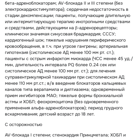
бета-адреноблокаторам; AV-блокада II и III степени (без
электрокардиостимулятора); сердечная недостаточность в
стадии декомпенсации; пациенты, получающие длительную
или интермиттирующую терапию инотропными средствами
и средствами, действующими на β-адренорецепторы;
клинически значимая синусовая брадикардия; СССУ;
кардиогенный шок; тяжелые нарушения периферического
кровообращения, в т.ч. при угрозе гангрены; артериальная
гипотензия (систолическое АД менее 100 мм рт. ст.);
пациенты с острым инфарктом миокарда (ЧСС менее 45 уд./
мин, длительность интервала PQ более 0.24 сек или
систолическое АД менее 100 мм рт. ст.); для лечения
суправентрикулярной тахикардии при систолическом АД
менее 110 мм рт.ст.; в/в введение блокаторов кальциевых
каналов типа верапамила и дилтиазема; одновременный
прием ингибиторов МАО; тяжелые формы бронхиальной
астмы и ХОБЛ; феохромоцитома (без одновременного
применения альфа-адреноблокаторов); период грудного
вскармливания; детский возраст до 18 лет.
С осторожностью
AV-блокада I степени; стенокардия Принцметала; ХОБЛ и