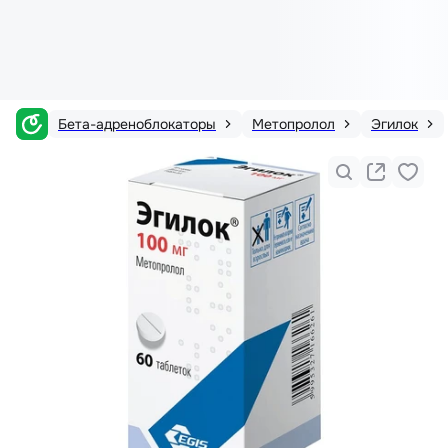
Бета-адреноблокаторы
Метопролол
Эгилок