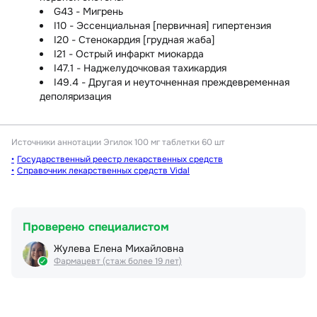
G43 - Мигрень
I10 - Эссенциальная [первичная] гипертензия
I20 - Стенокардия [грудная жаба]
I21 - Острый инфаркт миокарда
I47.1 - Наджелудочковая тахикардия
I49.4 - Другая и неуточненная преждевременная
деполяризация
Источники аннотации
Эгилок 100 мг таблетки 60 шт
Государственный реестр лекарственных средств
Справочник лекарственных средств Vidal
Проверено специалистом
Жулева Елена Михайловна
Фармацевт (стаж более 19 лет)