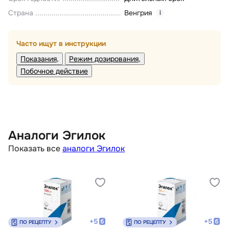
Страна
Венгрия
i
Часто ищут в инструкции
Показания
Режим дозирования
Побочное действие
Аналоги Эгилок
Показать все
аналоги Эгилок
+
5
+
5
ПО РЕЦЕПТУ
ПО РЕЦЕПТУ