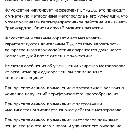
Флуоксетин ингибирует изофермент CYP2D6, это приводит
к угнетению метаболизма метопролола и его кумуляции, что
может усиливать кардиодепрессивное действие и вызывать
брадикардию. Описан случай развития летаргии.
Флуоксетин и главным образом его метаболиты
характеризуются длительным T
, поэтому вероятность
1/2
лекарственного взаимодействия сохраняется даже через
несколько дней после отмены флуоксетина.
Имеются сообщения об уменьшении клиренса метопролола
из организма при одновременном применении с
ципрофлоксацином.
При одновременном применении с эрготамином возможно
усиление нарушений периферического кровообращения.
При одновременном применении с эстрогенами
уменьшается антигипертензивное действие метопролола.
При одновременном применении метопролол повышает
концентрацию этанола в крови и удлиняет его выведение.