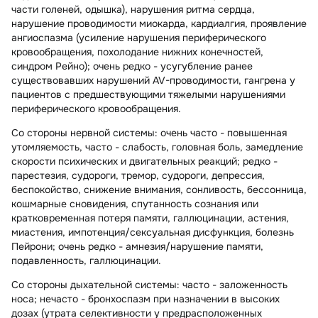
части голеней, одышка), нарушения ритма сердца,
нарушение проводимости миокарда, кардиалгия, проявление
ангиоспазма (усиление нарушения периферического
кровообращения, похолодание нижних конечностей,
синдром Рейно); очень редко - усугубление ранее
существовавших нарушений AV-проводимости, гангрена у
пациентов с предшествующими тяжелыми нарушениями
периферического кровообращения.
Со стороны нервной системы:
очень часто - повышенная
утомляемость, часто - слабость, головная боль, замедление
скорости психических и двигательных реакций; редко -
парестезия, судороги, тремор, судороги, депрессия,
беспокойство, снижение внимания, сонливость, бессонница,
кошмарные сновидения, спутанность сознания или
кратковременная потеря памяти, галлюцинации, астения,
миастения, импотенция/сексуальная дисфункция, болезнь
Пейрони; очень редко - амнезия/нарушение памяти,
подавленность, галлюцинации.
Со стороны дыхательной системы:
часто - заложенность
носа; нечасто - бронхоспазм при назначении в высоких
дозах (утрата селективности у предрасположенных