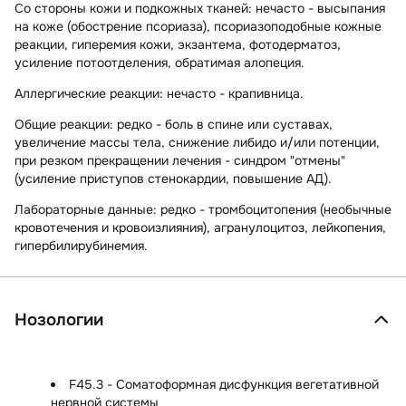
Со стороны кожи и подкожных тканей:
нечасто - высыпания
на коже (обострение псориаза), псориазоподобные кожные
реакции, гиперемия кожи, экзантема, фотодерматоз,
усиление потоотделения, обратимая алопеция.
Аллергические реакции:
нечасто - крапивница.
Общие реакции:
редко - боль в спине или суставах,
увеличение массы тела, снижение либидо и/или потенции,
при резком прекращении лечения - синдром "отмены"
(усиление приступов стенокардии, повышение АД).
Лабораторные данные:
редко - тромбоцитопения (необычные
кровотечения и кровоизлияния), агранулоцитоз, лейкопения,
гипербилирубинемия.
Нозологии
F45.3 - Соматоформная дисфункция вегетативной
нервной системы