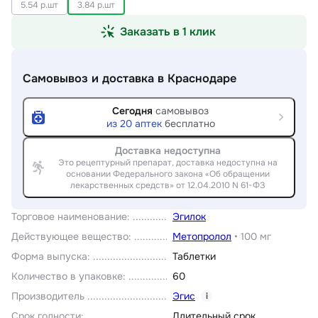
5.54 р.шт
3.84 р.шт
Заказать в 1 клик
Самовывоз и доставка
в Краснодаре
Сегодня
самовывоз
из
20
аптек
бесплатно
Доставка недоступна
Это рецептурный препарат, доставка недоступна на
основании Федерального закона «Об обращении
лекарственных средств» от 12.04.2010 N 61-ФЗ
Торговое наименование
:
Эгилок
Действующее вещество
:
Метопролол
•
100 мг
Форма выпуска
:
Таблетки
Количество в упаковке
:
60
Производитель
Эгис
i
Срок годности
:
Длительный срок