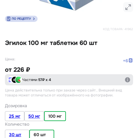
ПО РЕЦЕПТУ
КОД ТОВАРА:
41962
Эгилок 100 мг таблетки 60 шт
Цена:
+
6
от
226 ₽
Частями
57
₽ х 4
Цена действительна только при заказе через сайт.
. Внешний вид
товара может отличаться от изображённого на фотографии.
Дозировка
25 мг
50 мг
100 мг
Количество
30 шт
60 шт