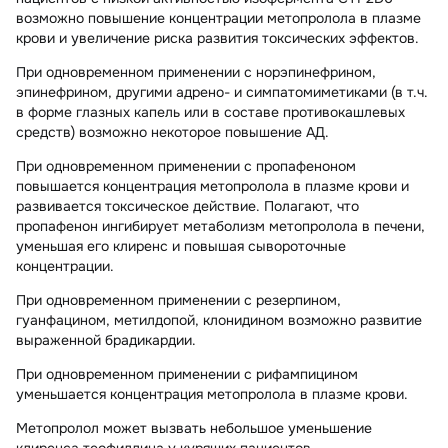
возможно повышение концентрации метопролола в плазме
крови и увеличение риска развития токсических эффектов.
При одновременном применении с норэпинефрином,
эпинефрином, другими адрено- и симпатомиметиками (в т.ч.
в форме глазных капель или в составе противокашлевых
средств) возможно некоторое повышение АД.
При одновременном применении с пропафеноном
повышается концентрация метопролола в плазме крови и
развивается токсическое действие. Полагают, что
пропафенон ингибирует метаболизм метопролола в печени,
уменьшая его клиренс и повышая сывороточные
концентрации.
При одновременном применении с резерпином,
гуанфацином, метилдопой, клонидином возможно развитие
выраженной брадикардии.
При одновременном применении с рифампицином
уменьшается концентрация метопролола в плазме крови.
Метопролол может вызвать небольшое уменьшение
клиренса теофиллина у курящих пациентов.