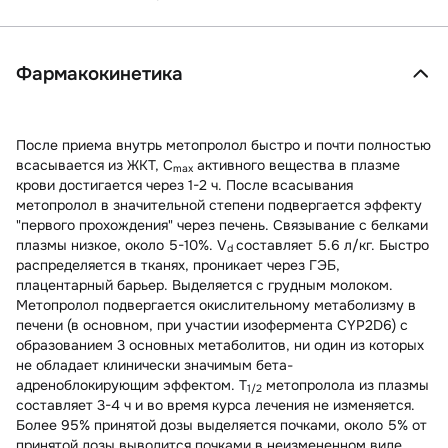
Фармакокинетика
После приема внутрь метопролол быстро и почти полностью
всасывается из ЖКТ, C
активного вещества в плазме
max
крови достигается через 1-2 ч. После всасывания
метопролол в значительной степени подвергается эффекту
"первого прохождения" через печень. Связывание с белками
плазмы низкое, около 5-10%. V
составляет 5.6 л/кг. Быстро
d
распределяется в тканях, проникает через ГЭБ,
плацентарный барьер. Выделяется с грудным молоком.
Метопролол подвергается окислительному метаболизму в
печени (в основном, при участии изофермента CYP2D6) с
образованием 3 основных метаболитов, ни один из которых
не обладает клинически значимым бета-
адреноблокирующим эффектом. T
метопролола из плазмы
1/2
составляет 3-4 ч и во время курса лечения не изменяется.
Более 95% принятой дозы выделяется почками, около 5% от
принятой дозы выводится почками в неизмененном виде.