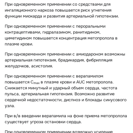
При одновременном применении со средствами для
ингаляционного наркоза повышается риск угнетения
функции миокарда и развития артериальной гипотензии.
При одновременном применении с пероральными
контрацептивами, гидралазином, ранитидином,
циметидином повышается концентрация метопролола в
плазме крови.
При одновременном применении с амиодароном возможны
артериальная гипотензия, брадикардия, фибрилляция
желудочков, асистолия.
При одновременном применении с верапамилом
повышается C
в плазме крови и AUC метопролола.
max
Снижается минутный и ударный объем сердца, частота
пульса, артериальная гипотензия. Возможно развитие
сердечной недостаточности, диспноэ и блокады синусового
узла.
При в/в введении верапамила на фоне приема метопролола
существует угроза остановки сердца.
При одновременном применении возможно усиление