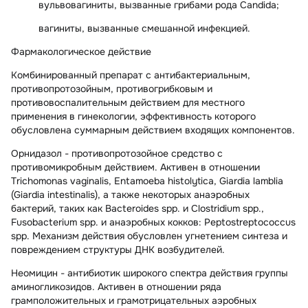
вульвовагиниты, вызванные грибами рода Candida;
вагиниты, вызванные смешанной инфекцией.
Фармакологическое действие
Комбинированный препарат с антибактериальным,
противопротозойным, противогрибковым и
противовоспалительным действием для местного
применения в гинекологии, эффективность которого
обусловлена суммарным действием входящих компонентов.
Орнидазол
- противопротозойное средство с
противомикробным действием.
Активен в отношении
Trichomonas vaginalis, Entamoeba histolytica, Giardia lamblia
(Giardia intestinalis), а также некоторых анаэробных
бактерий, таких как Bacteroides spp. и Clostridium spp.,
Fusobacterium spp. и анаэробных кокков: Peptostreptococcus
spp. Механизм действия обусловлен угнетением синтеза и
повреждением структуры ДНК возбудителей.
Неомицин
- антибиотик широкого спектра действия группы
аминогликозидов.
Активен в отношении
ряда
грамположительных и грамотрицательных аэробных