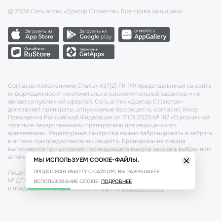
©
2026
Сеть аптек «Доктор Столетов» Все права защищены
Согласно положениями Статьи 437(2) ГК РФ представленная на сайте
информация носит исключительно ознакомительный характер и не
является публичной офертой. Сеть аптек «Доктор Столетов»
доставляет препараты, отпускаемые без рецепта, согласно Указу
Президента Российской Федерации от 17.03.2020 № 187 «О розничной
торговле лекарственными препаратами для медицинского
применения». Рецептурные лекарства можно забронировать и забрать
в аптеке при предоставлении рецепта. Бронирование товара
выполняется при условиях последующего выкупа заказа в выбранном
аптечном пункте.
МЫ ИСПОЛЬЗУЕМ COOKIE-ФАЙЛЫ.
ПРОДОЛЖАЯ РАБОТУ С САЙТОМ, ВЫ РАЗРЕШАЕТЕ
Лицензия №: ЛО-77-02-011340 от 22 декабря 2020г. Разрешение
№ ДТ-77-000421 от 25.10.2021 г. Вопросы по заказам, претензии
ИСПОЛЬЗОВАНИЕ COOKIE.
ПОДРОБНЕЕ
и предложения направляйте по адресу:
cx@stoletov.ru