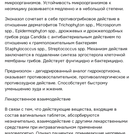
микроорганизмов. Устойчивость микроорганизмов к
неомицину развивается медленно и в небольшой степени.
Эконазол
сочетает в себе противогрибковое действие в
отношении дерматофитов Trichophyton spp., Microsporum
spp., Epidermophyton spp., дрожжевых и дрожжеподобных
грибов рода Candida с антибактериальным действием по
отношению к грамположительным бактериям
Staphylococcus spp., Streptococcus spp. Механизм действия
заключается в подавлении синтеза эргостерола клеточной
мембраны грибов. Действует фунгицидно и бактерицидно.
Преднизолон
- дегидрированный аналог гидрокортизона,
оказывает противовоспалительное, противоаллергическое и
противозудное действие. Способствует быстрому
уменьшению зуда и жжения.
Лекарственное взаимодействие
В связи с тем, что действующие вещества, входящие в
состав вагинальных таблеток, абсорбируются
незначительно, взаимодействие с другими лекарственными
средствами при интравагинальном применении
маловероятно. Однако пациентки, принимающие непрямые