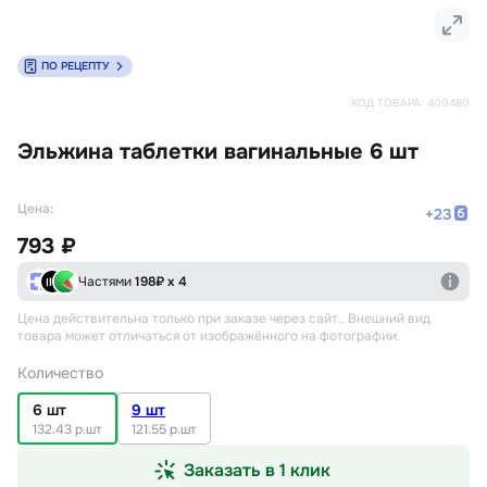
ПО РЕЦЕПТУ
КОД ТОВАРА:
400480
Эльжина таблетки вагинальные 6 шт
Цена:
+
23
793 ₽
Частями
198
₽ х 4
Цена действительна только при заказе через сайт.
. Внешний вид
товара может отличаться от изображённого на фотографии.
Количество
6 шт
9 шт
132.43 р.шт
121.55 р.шт
Заказать в 1 клик