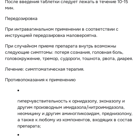
После введения таблетки следует лежать в течение 10-15
мин.
Передозировка
При интравагинальном применении в соответствии с
инструкцией передозировка маловероятна.
При случайном приеме препарата внутрь возможны
следующие
симптомы:
потеря сознания, головная боль,
головокружение, тремор, судороги, тошнота, рвота, диарея.
Лечение:
симптоматическая терапия.
Противопоказания к применению
гиперчувствительность к орнидазолу, эконазолу и
другим производным имидазола/нитроимидазола,
неомицину и другим аминогликозидам, преднизолону,
а также к любому из компонентов, входящих в состав
препарата;