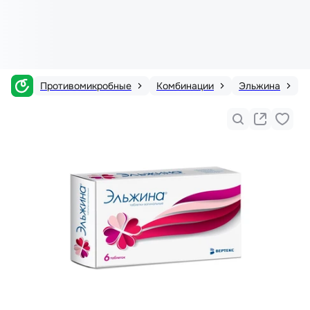
Противомикробные
Комбинации
Эльжина