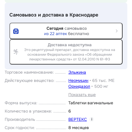
Самовывоз и доставка
в Краснодаре
Сегодня
самовывоз
из
22
аптек
бесплатно
Доставка недоступна
Это рецептурный препарат, доставка недоступна на
основании Федерального закона «Об обращении
лекарственных средств» от 12.04.2010 N 61-ФЗ
Торговое наименование
:
Эльжина
Действующее вещество
:
Неомицин
•
65 тыс. МЕ
Орнидазол
•
500 мг
Показать еще
Форма выпуска
:
Таблетки вагинальные
Количество в упаковке
:
6
Производитель
ВЕРТЕКС
i
Срок годности
:
8 месяцев