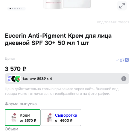
КОД ТОВАРА:
298502
Eucerin Anti-Pigment Крем для лица
дневной SPF 30+ 50 мл 1 шт
Цена:
+
107
3 570 ₽
Частями
893
₽ х 4
Цена действительна только при заказе через сайт.
. Внешний вид
товара может отличаться от изображённого на фотографии.
Форма выпуска
Крем
Сыворотка
от 3570 ₽
от 4600 ₽
Объем