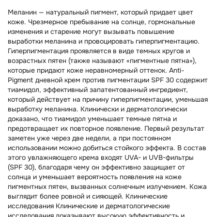
Меланин — натуральный пигмент, который придает цвет
коже. Чрезмерное пребывание на солнце, гормональные
изменения и старение могут вызывать повышение
выработки меланина и провоцировать гиперпигментацию.
Гиперпигментация проявляется в виде темных кругов и
возрастных пятен (также называют «пигментные пятна»),
которые придают коже неравномерный оттенок. Anti-
Pigment дневной крем против пигментации SPF 30 содержит
тиамидол, эффективный запатентованный ингредиент,
который действует на причину гиперпигментации, уменьшая
выработку меланина. Клинически и дерматологически
доказано, что тиамидол уменьшает темные пятна и
предотвращает их повторное появление. Первый результат
заметен уже через две недели, а при постоянном
использовании можно добиться стойкого эффекта. В состав
этого увлажняющего крема входят UVA- и UVB-фильтры
(SPF 30), благодаря чему он эффективно защищает от
солнца и уменьшает вероятность появления на коже
пигментных пятен, вызванных солнечным излучением. Кожа
выглядит более ровной и сияющей. Клинические
исследования Клинические и дерматологические
исследования доказывают высокую эффективность и