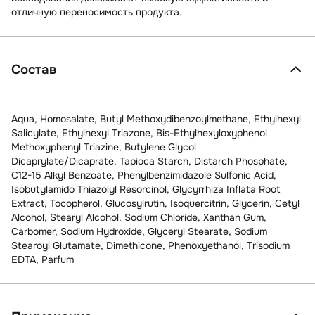
отличную переносимость продукта.
Состав
Aqua, Homosalate, Butyl Methoxydibenzoylmethane, Ethylhexyl
Salicylate, Ethylhexyl Triazone, Bis-Ethylhexyloxyphenol
Methoxyphenyl Triazine, Butylene Glycol
Dicaprylate/Dicaprate, Tapioca Starch, Distarch Phosphate,
C12-15 Alkyl Benzoate, Phenylbenzimidazole Sulfonic Acid,
Isobutylamido Thiazolyl Resorcinol, Glycyrrhiza Inflata Root
Extract, Tocopherol, Glucosylrutin, Isoquercitrin, Glycerin, Cetyl
Alcohol, Stearyl Alcohol, Sodium Chloride, Xanthan Gum,
Carbomer, Sodium Hydroxide, Glyceryl Stearate, Sodium
Stearoyl Glutamate, Dimethicone, Phenoxyethanol, Trisodium
EDTA, Parfum