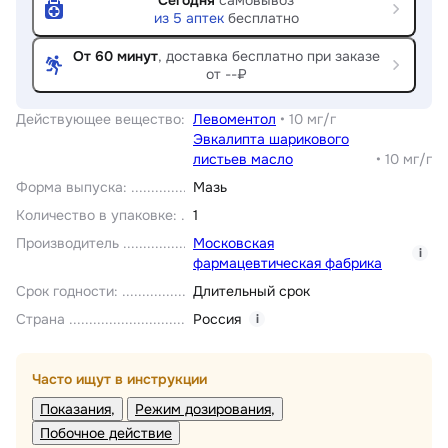
Сегодня
самовывоз
из
5
аптек
бесплатно
От 60 минут
, доставка
бесплатно при заказе
от --₽
Действующее вещество
:
Левоментол
•
10 мг/г
Эвкалипта шарикового
листьев масло
•
10 мг/г
Форма выпуска
:
Мазь
Количество в упаковке
:
1
Производитель
Московская
i
фармацевтическая фабрика
Срок годности
:
Длительный срок
Страна
Россия
i
Часто ищут в инструкции
Показания
Режим дозирования
Побочное действие