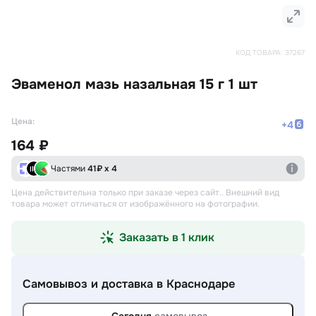
КОД ТОВАРА:
37267
Эваменол мазь назальная 15 г 1 шт
Цена:
+
4
164 ₽
Частями
41
₽ х 4
Цена действительна только при заказе через сайт.
. Внешний вид
товара может отличаться от изображённого на фотографии.
Заказать в 1 клик
Самовывоз и доставка
в Краснодаре