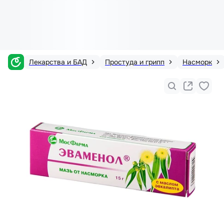
Лекарства и БАД
Простуда и грипп
Насморк