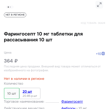
НЕТ В РЕГИОНЕ
КОД ТОВАРА:
36428
Фарингосепт 10 мг таблетки для
рассасывания 10 шт
Цена:
+
10
364 ₽
Последняя цена продажи
. Внешний вид товара может отличаться от
изображённого на фотографии.
Нет в наличии в регионе
Количество
20 шт
10 шт
20.85 р.шт
Торговое наименование
:
Фарингосепт
Действующее вещество
:
Амбазон
•
10 мг