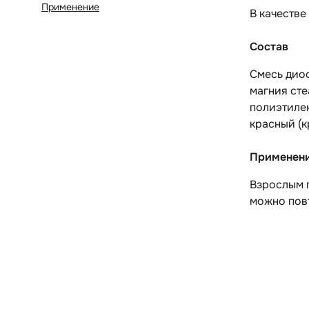
Применение
В качестве
Состав
Смесь диос
магния сте
полиэтилен
красный (к
Применен
Взрослым п
можно пов