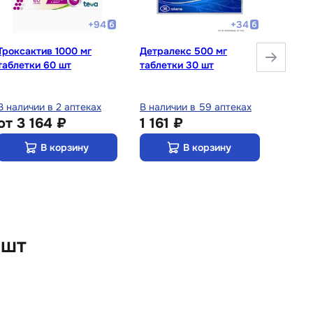
+
94
+
34
Троксактив 1000 мг
Детралекс 500 мг
Флебо
таблетки 60 шт
таблетки 30 шт
табле
В наличии в 2 аптеках
В наличии в 59 аптеках
В нали
от
3 164 ₽
1 161 ₽
от
1
В корзину
В корзину
 шт