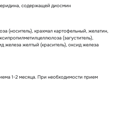
сперидина, содержащей диосмин
оза (носитель), крахмал картофельный, желатин,
оксипропилметилцеллюлоза (загуститель),
ид железа желтый (краситель), оксид железа
риема 1-2 месяца. При необходимости прием