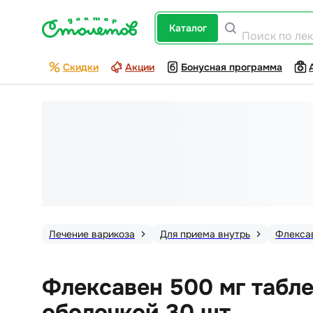
каталог
Поиск по ле
Скидки
Акции
Бонусная программа
Лечение варикоза
Для приема внутрь
Флекса
Флексавен 500 мг табл
оболочкой 30 шт