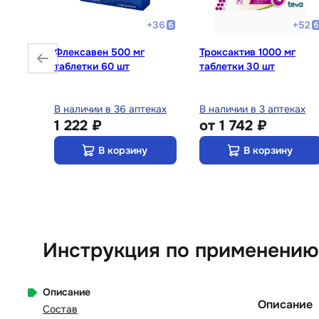
+
28
+
36
+
52
г
Флексавен 500 мг
Троксактив 1000 мг
таблетки 60 шт
таблетки 30 шт
теках
В наличии в 36 аптеках
В наличии в 3 аптеках
1 222 ₽
от
1 742 ₽
у
В корзину
В корзину
Инструкция по применению
Описание
Описание
Состав