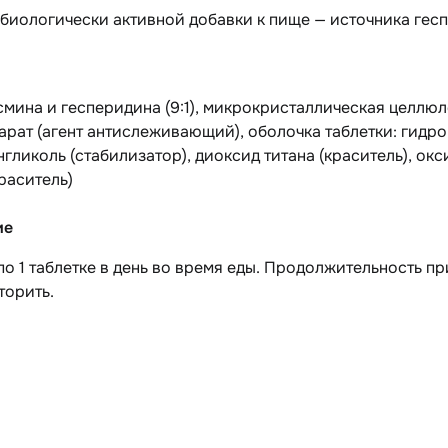
 биологически активной добавки к пище — источника ге
мина и гесперидина (9:1), микрокристаллическая целлюл
арат (агент антислеживающий), оболочка таблетки: гидр
гликоль (стабилизатор), диоксид титана (краситель), окс
раситель)
ие
о 1 таблетке в день во время еды. Продолжительность п
торить.