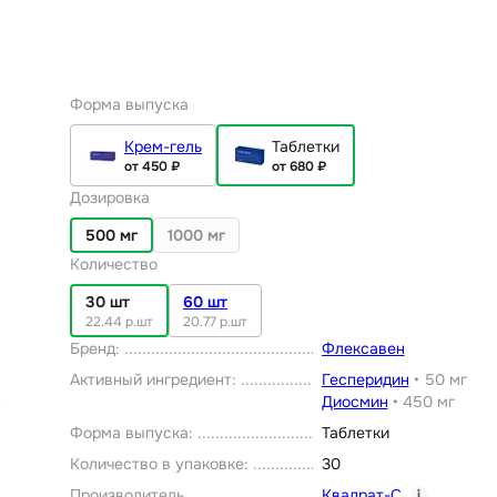
Форма выпуска
Крем-гель
Таблетки
от 450 ₽
от 680 ₽
Дозировка
500 мг
1000 мг
Количество
30 шт
60 шт
22.44 р.шт
20.77 р.шт
Бренд
:
Флексавен
Активный ингредиент
:
Гесперидин
•
50 мг
Диосмин
•
450 мг
Форма выпуска
:
Таблетки
Количество в упаковке
:
30
Производитель
Квадрат-С
i