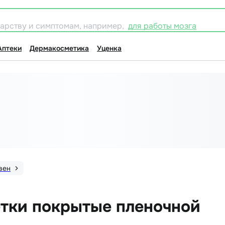
карству и симптомам, например,
для работы мозга
Аптеки
Дермакосметика
Уценка
вен
етки покрытые пленочной