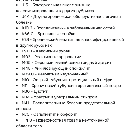
J15 - Бактериальная пневмония, не
классифицированная в других рубриках
J44 - Другая хроническая обструктивная легочная
болезнь
K10.2 - Воспалительные заболевания челюстей
K66.0 - Брюшинные спайки
K73 - Хронический гепатит, не классифицированный
в других рубриках
L91.0 - Келоидный рубец
M02 - Реактивные артропатии
M05 - Серопозитивный ревматоидный артрит
M45 - Анкилозирующий спондилит
M79.0 - Ревматизм неуточненный
N10 - Острый тубулоинтерстициальный нефрит
N11 - Хронический тубулоинтерстициальный нефрит
N30 - Цистит
N34 - Уретрит и уретральный синдром
N41 - Воспалительные болезни предстательной
железы
N70 - Сальпингит и оофорит
T14.0 - Поверхностная травма неуточненной
области тела