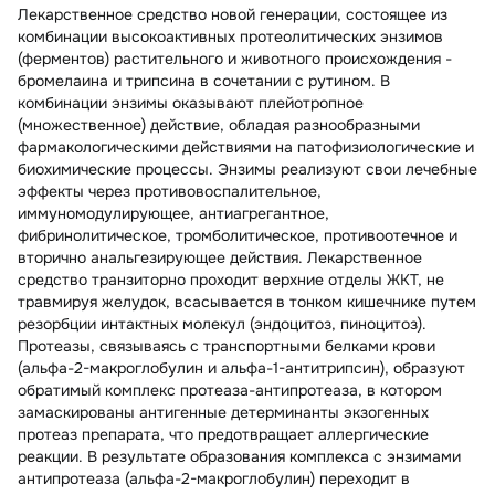
Лекарственное средство новой генерации, состоящее из
комбинации высокоактивных протеолитических энзимов
(ферментов) растительного и животного происхождения -
бромелаина и трипсина в сочетании с рутином. В
комбинации энзимы оказывают плейотропное
(множественное) действие, обладая разнообразными
фармакологическими действиями на патофизиологические и
биохимические процессы. Энзимы реализуют свои лечебные
эффекты через противовоспалительное,
иммуномодулирующее, антиагрегантное,
фибринолитическое, тромболитическое, противоотечное и
вторично анальгезирующее действия. Лекарственное
средство транзиторно проходит верхние отделы ЖКТ, не
травмируя желудок, всасывается в тонком кишечнике путем
резорбции интактных молекул (эндоцитоз, пиноцитоз).
Протеазы, связываясь с транспортными белками крови
(альфа-2-макроглобулин и альфа-1-антитрипсин), образуют
обратимый комплекс протеаза-антипротеаза, в котором
замаскированы антигенные детерминанты экзогенных
протеаз препарата, что предотвращает аллергические
реакции. В результате образования комплекса с энзимами
антипротеаза (альфа-2-макроглобулин) переходит в