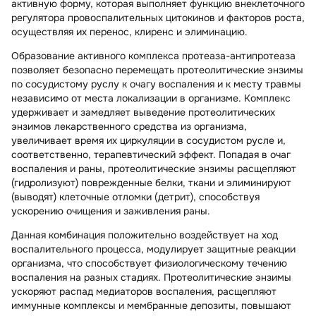
активную форму, которая выполняет функцию внеклеточного
регулятора провоспалительных цитокинов и факторов роста,
осуществляя их перенос, клиренс и элиминацию.
Образование активного комплекса протеаза-антипротеаза
позволяет безопасно перемещать протеолитические энзимы
по сосудистому руслу к очагу воспаления и к месту травмы
независимо от места локализации в организме. Комплекс
удерживает и замедляет выведение протеолитических
энзимов лекарственного средства из организма,
увеличивает время их циркуляции в сосудистом русле и,
соответственно, терапевтический эффект. Попадая в очаг
воспаления и раны, протеолитические энзимы расщепляют
(гидролизуют) поврежденные белки, ткани и элиминируют
(выводят) клеточные отломки (детрит), способствуя
ускорению очищения и заживления раны.
Данная комбинация положительно воздействует на ход
воспалительного процесса, модулирует защитные реакции
организма, что способствует физиологическому течению
воспаления на разных стадиях. Протеолитические энзимы
ускоряют распад медиаторов воспаления, расщепляют
иммунные комплексы и мембранные депозиты, повышают