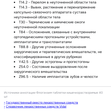
T14.2 - Перелом в неуточненной области тела
T14.3 - Вывих, растяжение и перенапряжение
капсульно-связочного аппаратата сустава
неуточненной области тела
T30 - Термические и химические ожоги
неуточненной локализации
T84 - Осложнения, связанные с внутренними
ортопедическими протезными устройствами,
имплантатами и трансплантатами
T88.8 - Другие уточненные осложнения
хирургических и терапевтических вмешательств, не
классифицированные в других рубриках
Y42.5 - Другие эстрогены и прогестогены
Z54.0 - Состояние выздоровления после
хирургического вмешательства
Z96.5 - Наличие имплантатов зубов и челюсти
Источники аннотации
Флогэнзим таблетки кишечнорастворимые 40
шт
Государственный реестр лекарственных средств
Справочник лекарственных средств Vidal