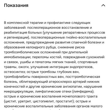
Показания
В комплексной терапии и профилактике следующих
заболеваний: послеоперационное восстановление и
реабилитация больных (улучшение репаративных процессов
и регенерации), послеоперационные гнойно-воспалительные
осложнения, предупреждение развития спаечной болезни и
образования келоидного рубца, снижение риска
тромбоэмболических осложнений при длительной
иммобилизации; переломы костей, повреждения сухожилий
и связок, ушибы и гематомы мягких тканей, спортивные
травмы, ожоги, улучшение интеграции эндопротезов,
остеосинтез; острые тромбозы глубоких вен,
тромбофлебиты поверхностных вен, посттромботическая
болезнь, облитерирующий атеросклероз артерий нижних
конечностей и другие хронические ангиопатии, нарушения
микроциркуляции, лимфатические отеки (лимфедема);
острые и хронические воспаления мочеполового тракта
(цистит, уретрит, цистопиелит, простатит); острые и
хронические воспалительные заболевания органов малого