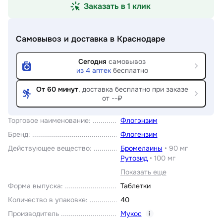
Заказать в 1 клик
Самовывоз и доставка
в Краснодаре
Сегодня
самовывоз
из
4
аптек
бесплатно
От 60 минут
, доставка
бесплатно при заказе
от --₽
Торговое наименование
:
Флогэнзим
Бренд
:
Флогензим
Действующее вещество
:
Бромелаины
•
90 мг
Рутозид
•
100 мг
Показать еще
Форма выпуска
:
Таблетки
Количество в упаковке
:
40
Производитель
Мукос
i