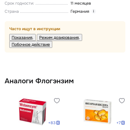
Срок годности
:
11 месяцев
Страна
Германия
i
Часто ищут в инструкции
Показания
Режим дозирования
Побочное действие
Аналоги Флогэнзим
+
83
+
7