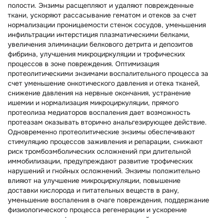
полости. Энзимы расщепляют и удаляют поврежденные
ткани, ускоряют рассасывание гематом и отеков за счет
нормализации проницаемости стенок сосудов, уменьшения
инфильтрации интерстиция плазматическими белками,
увеличения элиминации белкового детрита и депозитов
фибрина, улучшения микроциркуляции и трофических
процессов в зоне повреждения. Оптимизация
протеолитическими энзимами воспалительного процесса за
счет уменьшение онкотического давления и отека тканей,
снижение давления на нервные окончания, устранение
ишемии и нормализация микроциркуляции, прямого
протеолиза медиаторов воспаления дает возможность
протеазам оказывать вторично анальгезирующее действие.
Одновременно протеолитические энзимы обеспечивают
стимуляцию процессов заживления и репарации, снижают
риск тромбоэмболических осложнений при длительной
иммобилизации, предупреждают развитие трофических
нарушений и гнойных осложнений. Энзимы положительно
влияют на улучшение микроциркуляции, повышение
доставки кислорода и питательных веществ в рану,
уменьшение воспаления в очаге повреждения, поддержание
физиологического процесса регенерации и ускорение