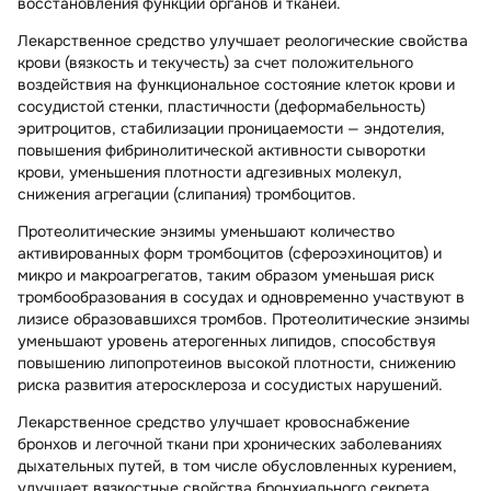
восстановления функции органов и тканей.
Лекарственное средство улучшает реологические свойства
крови (вязкость и текучесть) за счет положительного
воздействия на функциональное состояние клеток крови и
сосудистой стенки, пластичности (деформабельность)
эритроцитов, стабилизации проницаемости — эндотелия,
повышения фибринолитической активности сыворотки
крови, уменьшения плотности адгезивных молекул,
снижения агрегации (слипания) тромбоцитов.
Протеолитические энзимы уменьшают количество
активированных форм тромбоцитов (сфероэхиноцитов) и
микро и макроагрегатов, таким образом уменьшая риск
тромбообразования в сосудах и одновременно участвуют в
лизисе образовавшихся тромбов. Протеолитические энзимы
уменьшают уровень атерогенных липидов, способствуя
повышению липопротеинов высокой плотности, снижению
риска развития атеросклероза и сосудистых нарушений.
Лекарственное средство улучшает кровоснабжение
бронхов и легочной ткани при хронических заболеваниях
дыхательных путей, в том числе обусловленных курением,
улучшает вязкостные свойства бронхиального секрета,