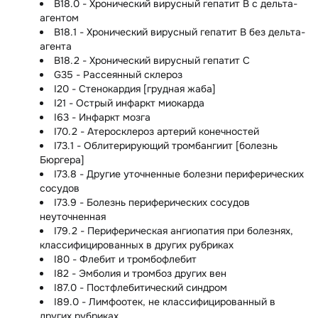
B18.0 - Хронический вирусный гепатит B с дельта-
агентом
B18.1 - Хронический вирусный гепатит B без дельта-
агента
B18.2 - Хронический вирусный гепатит C
G35 - Рассеянный склероз
I20 - Стенокардия [грудная жаба]
I21 - Острый инфаркт миокарда
I63 - Инфаркт мозга
I70.2 - Атеросклероз артерий конечностей
I73.1 - Облитерирующий тромбангиит [болезнь
Бюргера]
I73.8 - Другие уточненные болезни периферических
сосудов
I73.9 - Болезнь периферических сосудов
неуточненная
I79.2 - Периферическая ангиопатия при болезнях,
классифицированных в других рубриках
I80 - Флебит и тромбофлебит
I82 - Эмболия и тромбоз других вен
I87.0 - Постфлебитический синдром
I89.0 - Лимфоотек, не классифицированный в
других рубриках