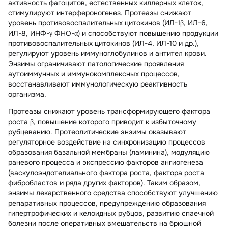
активность фагоцитов, естественных киллерных клеток,
стимулируют интерфероногенез. Протеазы снижают
уровень противовоспалительных цитокинов (ИЛ-1β, ИЛ-6,
ИЛ-8, ИНФ-γ ФНО-α) и способствуют повышению продукции
противовоспалительных цитокинов (ИЛ-4, ИЛ-10 и др.),
регулируют уровень иммуноглобулинов и антител крови.
Энзимы ограничивают патологические проявления
аутоиммунных и иммунокомплексных процессов,
восстанавливают иммунологическую реактивность
организма.
Протеазы снижают уровень трансформирующего фактора
роста β, повышение которого приводит к избыточному
рубцеванию. Протеолитические энзимы оказывают
регуляторное воздействие на синхронизацию процессов
образования базальной мембраны (ламинина), модуляцию
раневого процесса и экспрессию факторов ангиогенеза
(васкулоэндотелиального фактора роста, фактора роста
фибробластов и ряда других факторов). Таким образом,
энзимы лекарственного средства способствуют улучшению
репаративных процессов, предупреждению образования
гипертрофических и келоидных рубцов, развитию спаечной
болезни после оперативных вмешательств на брюшной