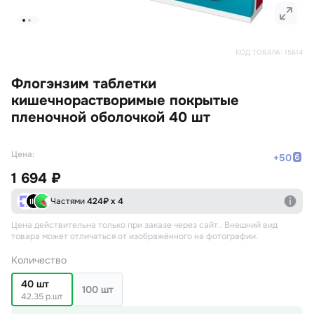
КОД ТОВАРА:
15614
Флогэнзим таблетки
кишечнорастворимые покрытые
пленочной оболочкой 40 шт
Цена:
+
50
1 694 ₽
Частями
424
₽ х 4
Цена действительна только при заказе через сайт.
. Внешний вид
товара может отличаться от изображённого на фотографии.
Количество
40 шт
100 шт
42.35 р.шт