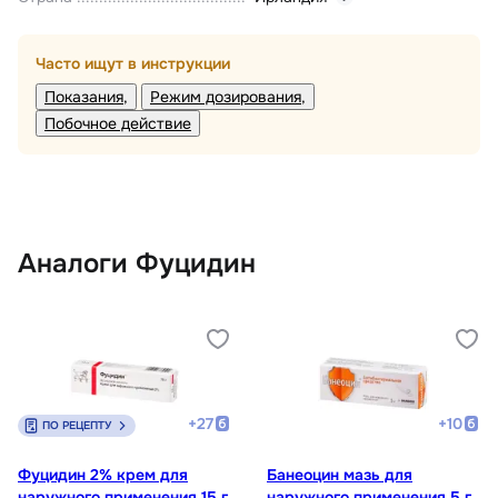
Часто ищут в инструкции
Показания
Режим дозирования
Побочное действие
Аналоги Фуцидин
+
27
+
10
ПО РЕЦЕПТУ
Фуцидин 2% крем для
Банеоцин мазь для
наружного применения 15 г
наружного применения 5 г