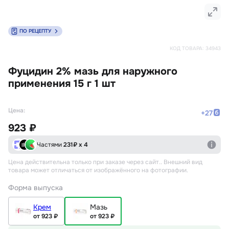
ПО РЕЦЕПТУ
КОД ТОВАРА:
34943
Фуцидин 2% мазь для наружного
применения 15 г 1 шт
Цена:
+
27
923 ₽
Частями
231
₽ х 4
Цена действительна только при заказе через сайт.
. Внешний вид
товара может отличаться от изображённого на фотографии.
Форма выпуска
Крем
Мазь
от 923 ₽
от 923 ₽