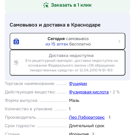
Заказать в 1 клик
Самовывоз и доставка
в Краснодаре
Сегодня
самовывоз
из
15
аптек
бесплатно
Доставка недоступна
Это рецептурный препарат, доставка недоступна на
основании Федерального закона «Об обращении
лекарственных средств» от 12.04.2010 N 61-ФЗ
Торговое наименование
:
Фуцидин
Действующее вещество
:
Фузидовая кислота
•
2 %
Форма выпуска
:
Мазь
Количество в упаковке
:
1
Производитель
Лео Лэбораторис
i
Срок годности
:
Длительный срок
Страна
Ирландия
i