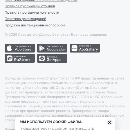
Правила публикации отзывов
Правила программы лояльности
Политика рекомендаций
Продажа дистанционным способом
©
2026
Сеть аптек «Доктор Столетов» Все права защищены
Согласно положениями Статьи 437(2) ГК РФ представленная на сайте
информация носит исключительно ознакомительный характер и не
является публичной офертой. Сеть аптек «Доктор Столетов»
доставляет препараты, отпускаемые без рецепта, согласно Указу
Президента Российской Федерации от 17.03.2020 № 187 «О розничной
торговле лекарственными препаратами для медицинского
применения». Рецептурные лекарства можно забронировать и забрать
в аптеке при предоставлении рецепта. Бронирование товара
выполняется при условиях последующего выкупа заказа в выбранном
аптечном пункте.
МЫ ИСПОЛЬЗУЕМ COOKIE-ФАЙЛЫ.
ПРОДОЛЖАЯ РАБОТУ С САЙТОМ, ВЫ РАЗРЕШАЕТЕ
Лицензия №: ЛО-77-02-011340 от 22 декабря 2020г. Разрешение