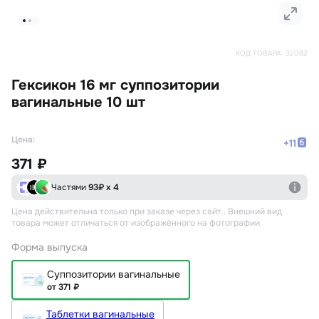
КОД ТОВАРА:
32082
Гексикон 16 мг суппозитории
вагинальные 10 шт
Цена:
+
11
371 ₽
Частями
93
₽ х 4
Цена действительна только при заказе через сайт.
. Внешний вид
товара может отличаться от изображённого на фотографии.
Форма выпуска
Суппозитории вагинальные
от 371 ₽
Таблетки вагинальные