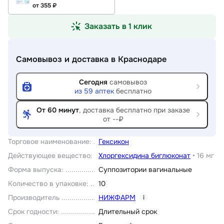
от 355 ₽
Заказать в 1 клик
Самовывоз и доставка
в Краснодаре
Сегодня
самовывоз
из
59
аптек
бесплатно
От 60 минут
, доставка
бесплатно при заказе
от --₽
Торговое наименование
:
Гексикон
Действующее вещество
:
Хлоргексидина биглюконат
•
16 мг
Форма выпуска
:
Суппозитории вагинальные
Количество в упаковке
:
10
Производитель
НИЖФАРМ
i
Срок годности
:
Длительный срок