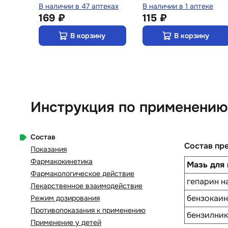
теках
В наличии в 47 аптеках
В наличии в 1 аптеке
169 ₽
115 ₽
у
В корзину
В корзину
Инструкция по применению 
Состав
Состав пр
Показания
Фармакокинетика
Мазь для
Фармакологическое действие
гепарин н
Лекарственное взаимодействие
бензокаин
Режим дозирования
Противопоказания к применению
бензилник
Применение у детей