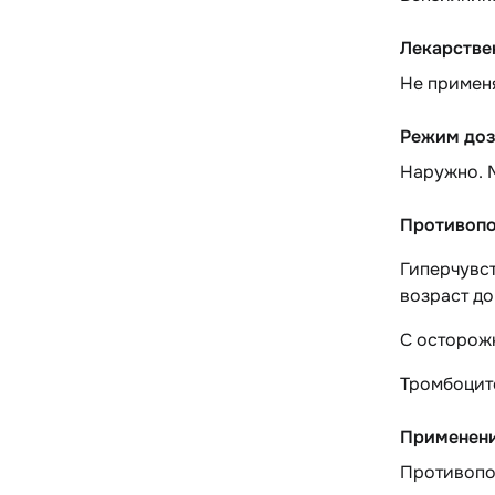
Лекарстве
Не примен
Режим доз
Наружно. М
Противопо
Гиперчувст
возраст до 
С осторож
Тромбоцит
Применени
Противопок