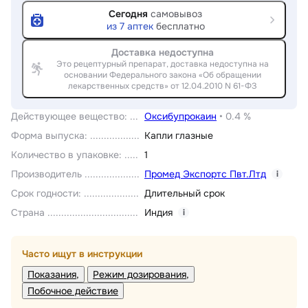
Сегодня
самовывоз
из
7
аптек
бесплатно
Доставка недоступна
Это рецептурный препарат, доставка недоступна на
основании Федерального закона «Об обращении
лекарственных средств» от 12.04.2010 N 61-ФЗ
Действующее вещество
:
Оксибупрокаин
•
0.4 %
Форма выпуска
:
Капли глазные
Количество в упаковке
:
1
Производитель
Промед Экспортс Пвт.Лтд
i
Срок годности
:
Длительный срок
Страна
Индия
i
Часто ищут в инструкции
Показания
Режим дозирования
Побочное действие