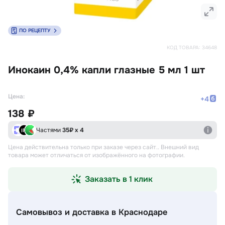
ПО РЕЦЕПТУ
КОД ТОВАРА:
34648
Инокаин 0,4% капли глазные 5 мл 1 шт
Цена:
+
4
138 ₽
Частями
35
₽ х 4
Цена действительна только при заказе через сайт.
. Внешний вид
товара может отличаться от изображённого на фотографии.
Заказать в 1 клик
Самовывоз и доставка
в Краснодаре