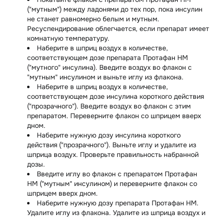
("мутным") между ладонями до тех пор, пока инсулин
не станет равномерно белым и мутным.
Ресуспендирование облегчается, если препарат имеет
комнатную температуру.
Наберите в шприц воздух в количестве,
соответствующем дозе препарата Протафан НМ
("мутного" инсулина). Введите воздух во флакон с
"мутным" инсулином и выньте иглу из флакона.
Наберите в шприц воздух в количестве,
соответствующем дозе инсулина короткого действия
("прозрачного"). Введите воздух во флакон с этим
препаратом. Переверните флакон со шприцем вверх
дном.
Наберите нужную дозу инсулина короткого
действия ("прозрачного"). Выньте иглу и удалите из
шприца воздух. Проверьте правильность набранной
дозы.
Введите иглу во флакон с препаратом Протафан
НМ ("мутным" инсулином) и переверните флакон со
шприцем вверх дном.
Наберите нужную дозу препарата Протафан НМ.
Удалите иглу из флакона. Удалите из шприца воздух и