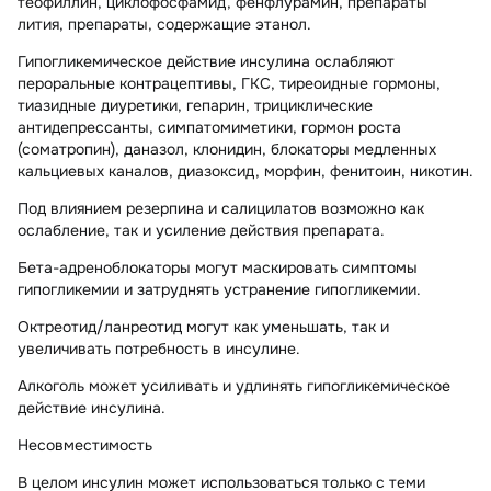
теофиллин, циклофосфамид, фенфлурамин, препараты
лития, препараты, содержащие этанол.
Гипогликемическое действие инсулина ослабляют
пероральные контрацептивы, ГКС, тиреоидные гормоны,
тиазидные диуретики, гепарин, трициклические
антидепрессанты, симпатомиметики, гормон роста
(соматропин), даназол, клонидин, блокаторы медленных
кальциевых каналов, диазоксид, морфин, фенитоин, никотин.
Под влиянием резерпина и салицилатов возможно как
ослабление, так и усиление действия препарата.
Бета-адреноблокаторы могут маскировать симптомы
гипогликемии и затруднять устранение гипогликемии.
Октреотид/ланреотид могут как уменьшать, так и
увеличивать потребность в инсулине.
Алкоголь может усиливать и удлинять гипогликемическое
действие инсулина.
Несовместимость
В целом инсулин может использоваться только с теми