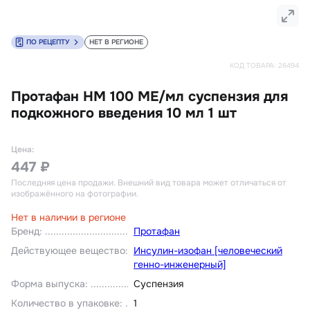
ПО РЕЦЕПТУ
НЕТ В РЕГИОНЕ
КОД ТОВАРА:
26494
Протафан HM 100 МЕ/мл суспензия для
подкожного введения 10 мл 1 шт
Цена:
447 ₽
Последняя цена продажи
. Внешний вид товара может отличаться от
изображённого на фотографии.
Нет в наличии в регионе
Бренд
:
Протафан
Действующее вещество
:
Инсулин-изофан [человеческий
генно-инженерный]
Форма выпуска
:
Суспензия
Количество в упаковке
:
1