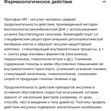
Фармакологическое действие
Протафан НМ - инсулин человека средней
продолжительности действия, произведенный методом
биотехнологии рекомбинантной ДНК с использованием
штамма Saccharomyces cerevisiae. Взаимодействует со
специфическим рецептором внешней цитоплазматической
мембраны клеток и образует инсулин-рецепторный
комплекс, стимулирующий внутриклеточные процессы, в т.
ч. синтез ряда ключевых ферментов (гексокиназа,
пируваткиназа, гликогенсинтетаза и др.). Снижение
содержания глюкозы в крови обусловлено повышением ее
внутриклеточного транспорта, усилением усвоения тканями,
стимуляцией липогенеза, гликогеногенеза, снижением
скорости продукции глюкозы печенью и др.
Продолжительность действия препаратов инсулина в
основном обусловлена скоростью всасывания, которая
зависит от нескольких факторов (например, от дозы,
способа, места введения и типа диабета). Поэтому профиль
действия инсулина подвержен значительным колебаниям,