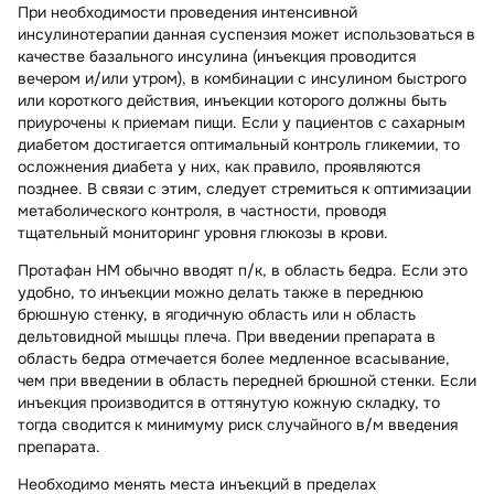
При необходимости проведения интенсивной
инсулинотерапии данная суспензия может использоваться в
качестве базального инсулина (инъекция проводится
вечером и/или утром), в комбинации с инсулином быстрого
или короткого действия, инъекции которого должны быть
приурочены к приемам пищи. Если у пациентов с сахарным
диабетом достигается оптимальный контроль гликемии, то
осложнения диабета у них, как правило, проявляются
позднее. В связи с этим, следует стремиться к оптимизации
метаболического контроля, в частности, проводя
тщательный мониторинг уровня глюкозы в крови.
Протафан НМ обычно вводят п/к, в область бедра. Если это
удобно, то инъекции можно делать также в переднюю
брюшную стенку, в ягодичную область или н область
дельтовидной мышцы плеча. При введении препарата в
область бедра отмечается более медленное всасывание,
чем при введении в область передней брюшной стенки. Если
инъекция производится в оттянутую кожную складку, то
тогда сводится к минимуму риск случайного в/м введения
препарата.
Необходимо менять места инъекций в пределах