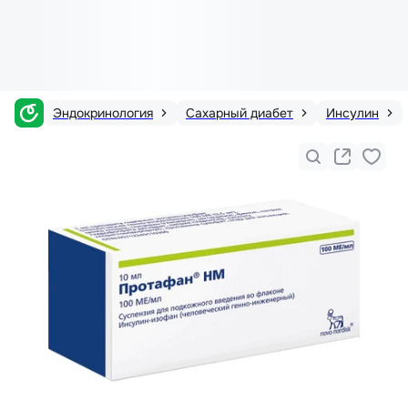
Эндокринология
Сахарный диабет
Инсулин