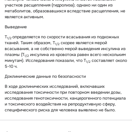
участков расщепления (гидролиза); однако ни один из
метаболитов, образовавшихся вследствие расщепления, не
является активным.
Выведение
T
определяется по скорости всасывания из подкожных
1/2
тканей. Таким образом, T
скорее является мерой
1/2
всасывания, а не собственно мерой выведения инсулина из
плазмы (T
инсулина из кровотока равен всего нескольким
1/2
минутам). Исследования показали, что T
составляет около
1/2
5-10 ч.
Доклинические данные по безопасности
В ходе доклинических исследований, включавших
исследования токсичности при повторном введении дозы,
исследования генотоксичности, канцерогенного потенциала
и токсического воздействия на репродуктивную сферу,
специфического риска для человека выявлено не было.