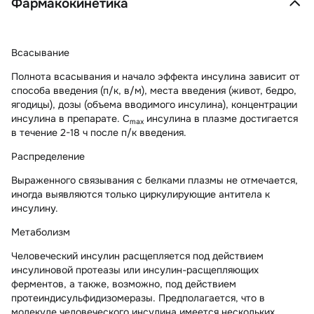
Фармакокинетика
Всасывание
Полнота всасывания и начало эффекта инсулина зависит от
способа введения (п/к, в/м), места введения (живот, бедро,
ягодицы), дозы (объема вводимого инсулина), концентрации
инсулина в препарате. C
инсулина в плазме достигается
max
в течение 2-18 ч после п/к введения.
Распределение
Выраженного связывания с белками плазмы не отмечается,
иногда выявляются только циркулирующие антитела к
инсулину.
Метаболизм
Человеческий инсулин расщепляется под действием
инсулиновой протеазы или инсулин-расщепляющих
ферментов, а также, возможно, под действием
протеиндисульфидизомеразы. Предполагается, что в
молекуле человеческого инсулина имеется нескольких