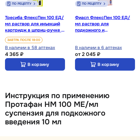
ПО РЕЦЕПТУ
ПО РЕЦЕПТУ
Тресиба ФлексПен 100 ЕД/
Фиасп ФлексПен 100 ЕД/
мл раствор для инъекций
мл раствор для
картридж в шприц-ручке 3
подкожного и
мл 5 шт
внутривенного введения
ЗАВТРА ПОСЛЕ 18:00
шприц-ручка 3 мл 5 шт
В наличии в 58 аптеках
В наличии в 6 аптеках
4 365 ₽
от
2 045 ₽
В корзину
В корзину
Инструкция по применению
Протафан HM 100 МЕ/мл
суспензия для подкожного
введения 10 мл