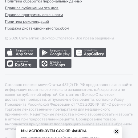
Политика обработки персональных данных
Правила публикации отзывов
Правила программы лояльности
Политика рекомендаций
Продажа дистанционным способом
©
2026
Сеть аптек «Доктор Столетов» Все права защищены
Согласно положениями Статьи 437(2) ГК РФ представленная на сайте
информация носит исключительно ознакомительный характер и не
является публичной офертой. Сеть аптек «Доктор Столетов»
доставляет препараты, отпускаемые без рецепта, согласно Указу
Президента Российской Федерации от 17.03.2020 № 187 «О розничной
торговле лекарственными препаратами для медицинского
применения». Рецептурные лекарства можно забронировать и забрать
в аптеке при предоставлении рецепта. Бронирование товара
выполняется при условиях последующего выкупа заказа в выбранном
аптечном пункте.
МЫ ИСПОЛЬЗУЕМ COOKIE-ФАЙЛЫ.