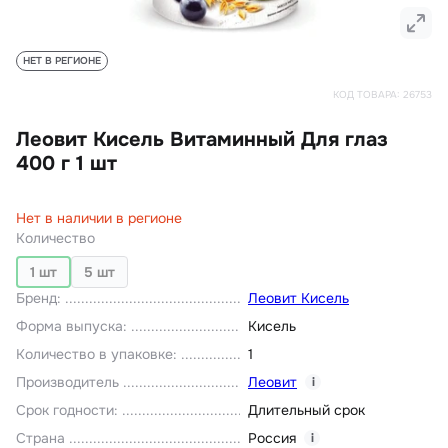
НЕТ В РЕГИОНЕ
КОД ТОВАРА:
26753
Леовит Кисель Витаминный Для глаз
400 г 1 шт
Нет в наличии в регионе
Количество
1 шт
5 шт
Бренд
:
Леовит Кисель
Форма выпуска
:
Кисель
Количество в упаковке
:
1
Производитель
Леовит
i
Срок годности
:
Длительный срок
Страна
Россия
i