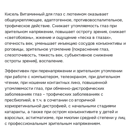
Кисель Витаминный для глаз с лютеином оказывает
общеукрепляющее, адаптогенное, противовоспалительное,
трофическое действие. Снижает утомляемость глаз при
зрительном напряжении, повышает остроту зрения, снижает
«светобоязнь», жжение и ощущение «песка в глазах»,
отечность век, уменьшает инъекцию сосудов конъюнктивы и
роговицы, зрительное утомление (покраснение глаз,
слезоточивость, тяжесть век, субъективное снижение
остроты зрения), воспаление.
Эффективен при перенапряжении и зрительном утомлении
при работе с компьютером, телеэкраном, при длительном
чтении, при ношении контактных линз, повышенной
утомляемости глаз, при обменно-дистрофических
заболеваниях глаз – трофических заболеваниях с
пресбиопией, в т.ч. в сочетании со вторичной
хориоретинальной дистрофией, с начальными стадиями
катаракты, а также при остром конъюнктивите у детей и
взрослых, астигматизме, при миопии средней степени у лиц
с профессиональным зрительным напряжением.