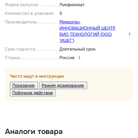
[IgG+IgA+IgM]
Форма выпуска
:
Лиофилизат
Количество в упаковке
:
5
Производитель
Микроген
,
ИННОВАЦИОННЫЙ ЦЕНТР
БИО ТЕХНОЛОГИЙ (ООО
i
'ИЦБТ')
Срок годности
:
Длительный срок
Страна
Россия
i
Часто ищут в инструкции
Показания
Режим дозирования
Побочное действие
Аналоги товара