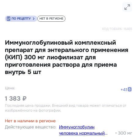
ПО РЕЦЕПТУ
НЕТ В РЕГИОНЕ
КОД ТОВАРА:
16465
Иммуноглобулиновый комплексный
препарат для энтерального применения
(КИП) 300 мг лиофилизат для
приготовления раствора для приема
внутрь 5 шт
Цена:
+
41
1 383 ₽
Последняя цена продажи
. Внешний вид товара может отличаться от
изображённого на фотографии.
Нет в наличии в регионе
Действующее вещество
:
Иммуноглобулин
человека нормальный
•
300 мг