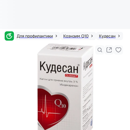
Для профилактики
Коэнзим Q10
Кудесан