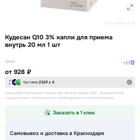
КОД ТОВАРА:
32716
Кудесан Q10 3% капли для приема
внутрь 20 мл 1 шт
Цена:
+
27
от
928 ₽
Частями
232
₽ х 4
Цена действительна только при заказе через сайт.
. Внешний вид
товара может отличаться от изображённого на фотографии.
Заказать в 1 клик
Самовывоз и доставка
в Краснодаре