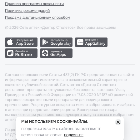
Правила программы лояльности
Политика рекомендаций
Продажа дистанционным способом
©
2026
Сеть аптек «Доктор Столетов» Все права защищены
Согласно положениями Статьи 437(2) ГК РФ представленная на сайте
информация носит исключительно ознакомительный характер и не
является публичной офертой. Сеть аптек «Доктор Столетов»
доставляет препараты, отпускаемые без рецепта, согласно Указу
Президента Российской Федерации от 17.03.2020 № 187 «О розничной
торговле лекарственными препаратами для медицинского
применения». Рецептурные лекарства можно забронировать и забрать
в аптеке при предоставлении рецепта. Бронирование товара
выполняется при условиях последующего выкупа заказа в выбранном
аптечном пункте.
МЫ ИСПОЛЬЗУЕМ COOKIE-ФАЙЛЫ.
ПРОДОЛЖАЯ РАБОТУ С САЙТОМ, ВЫ РАЗРЕШАЕТЕ
Лицензия №: ЛО-77-02-011340 от 22 декабря 2020г. Разрешение
№ ДТ-77-000421 от 25.10.2021 г. Вопросы по заказам, претензии
ИСПОЛЬЗОВАНИЕ COOKIE.
ПОДРОБНЕЕ
и предложения направляйте по адресу:
cx@stoletov.ru