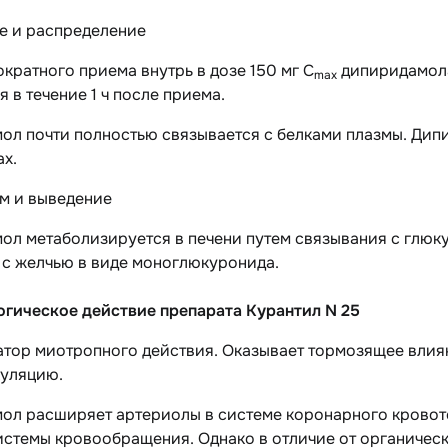
е и распределение
кратного приема внутрь в дозе 150 мг С
дипиридамола 
max
я в течение 1 ч после приема.
л почти полностью связывается с белками плазмы. Дипи
х.
м и выведение
ол метаболизируется в печени путем связывания с глюк
 с желчью в виде моноглюкуронида.
гическое действие препарата Курантил N 25
атор миотропного действия. Оказывает тормозящее влия
уляцию.
л расширяет артериолы в системе коронарного кровоток
истемы кровообращения. Однако в отличие от органичес