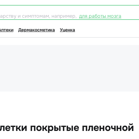
карству и симптомам, например,
для работы мозга
Аптеки
Дермакосметика
Уценка
блетки покрытые пленочной