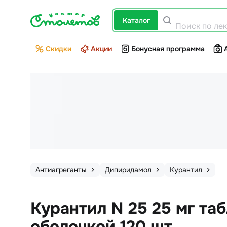
каталог
Поиск по ле
Скидки
Акции
Бонусная программа
Антиагреганты
Дипиридамол
Курантил
Курантил N 25 25 мг та
оболочкой 120 шт