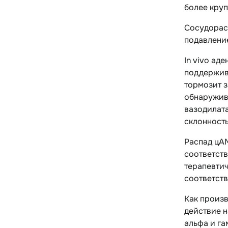
более круп
Сосудорас
подавление
In vivo ад
поддержив
тормозит з
обнаружив
вазодилата
склонност
Распад цА
соответст
терапевтич
соответст
Как произ
действие 
альфа и га