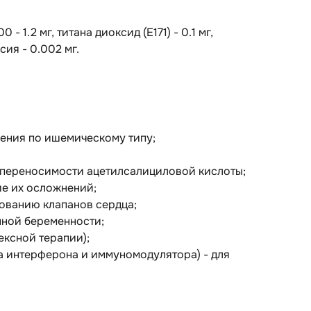
- 1.2 мг, титана диоксид (Е171) - 0.1 мг,
ия - 0.002 мг.
ения по ишемическому типу;
епереносимости ацетилсалициловой кислоты;
ие их осложнений;
ованию клапанов сердца;
нной беременности;
ексной терапии);
ра интерферона и иммуномодулятора) - для