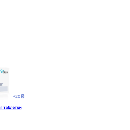
+
20
г таблетки