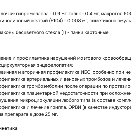
лочки:
гипромеллоза - 0.9 мг, тальк - 0.4 мг, макрогол 6000 
хинолиновый желтый (Е104) - 0.008 мг, симетикона эмульс
лаконы бесцветного стекла (1) - пачки картонные.
чение и профилактика нарушений мозгового кровообращ
сциркуляторная энцефалопатия;
рвичная и вторичная профилактика ИБС, особенно при н
офилактика артериальных и венозных тромбозов и лечен
офилактика тромбоэмболии после операции по протезир
офилактика плацентарной недостаточности при осложне
рушения микроциркуляции любого типа (в составе компл
офилактика и лечение гриппа, ОРВИ (в качестве индукто
а препарата в дозе 25 мг.
инетика