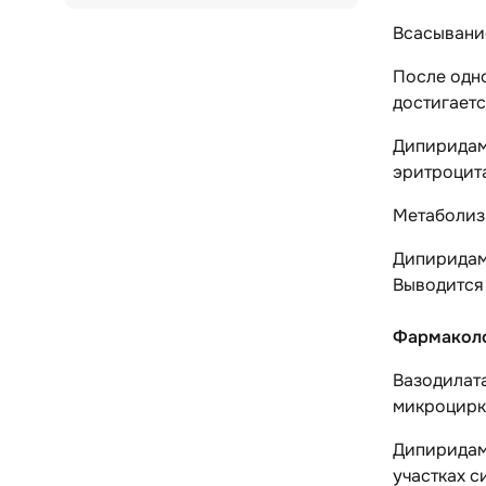
Всасывани
После одно
достигаетс
Дипиридамо
эритроцита
Метаболиз
Дипиридам
Выводится
Фармаколо
Вазодилат
микроцирк
Дипиридамо
участках с