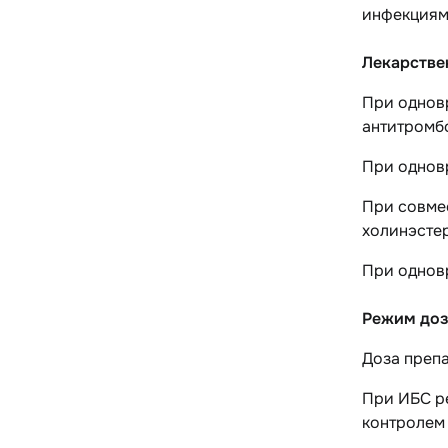
инфекциям
Лекарстве
При однов
антитромб
При однов
При совме
холинэсте
При однов
Режим доз
Доза препа
При
ИБС
ре
контролем 