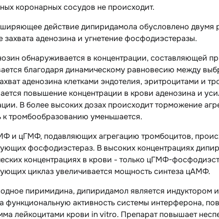
ных коронарных сосудов не происходит.
ширяющее действие дипиридамола обусловлено двумя 
 захвата аденозина и угнетение фосфодиэстеразы.
енозин обнаруживается в концентрации, составляющей пр
ается благодаря динамическому равновесию между выб
ахват аденозина клетками эндотелия, эритроцитами и т
ается повышение концентрации в крови аденозина и ус
ции. В более высоких дозах происходит торможение агр
ь к тромбообразованию уменьшается.
МФ и цГМФ, подавляющих агрегацию тромбоцитов, происх
вующих фосфодиэстераз. В высоких концентрациях дипир
еских концентрациях в крови - только цГМФ-фосфодиэст
вующих циклаз увеличивается мощность синтеза цАМФ.
водное пиримидина, дипиридамол является индуктором 
на функциональную активность системы интерферона, п
мма лейкоцитами крови in vitro. Препарат повышает нес