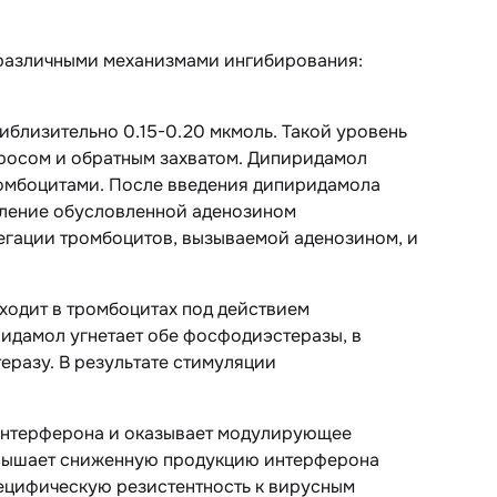
различными механизмами ингибирования:
иблизительно 0.15-0.20 мкмоль. Такой уровень
росом и обратным захватом. Дипиридамол
ромбоцитами. После введения дипиридамола
иление обусловленной аденозином
егации тромбоцитов, вызываемой аденозином, и
одит в тромбоцитах под действием
идамол угнетает обе фосфодиэстеразы, в
еразу. В результате стимуляции
интерферона и оказывает модулирующее
овышает сниженную продукцию интерферона
пецифическую резистентность к вирусным