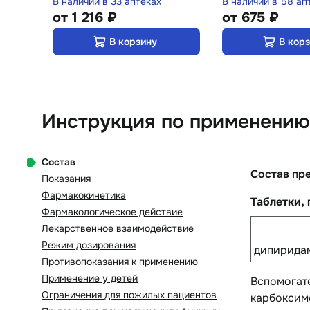
В наличии в 33 аптеках
В наличии в 58 ап
от
1 216 ₽
от
675 ₽
В корзину
В кор
Инструкция по применению 
Состав
Состав пр
Показания
Фармакокинетика
Таблетки,
Фармакологическое действие
Лекарственное взаимодействие
Режим дозирования
дипирида
Противопоказания к применению
Применение у детей
Вспомогат
Ограничения для пожилых пациентов
карбоксиме