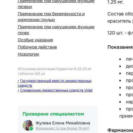
Применение при нарушениях функции
1.25 мг.
печени
Состав обо
Применение при беременности и
кормлении грудью
краситель 
Применение при нарушениях функции
120 шт. - ф
почек
Особые указания
Показания
Побочное действие
Нозологии
ле
ди
Источники аннотации
Курантил N 25 25 мг
пе
таблетки 120 шт
пр
Государственный реестр лекарственных
средств
пр
Справочник лекарственных средств Vidal
пр
на
пр
Проверено специалистом
прием
Жулева Елена Михайловна
Фармацевт (стаж более 19 лет)
Фармакок