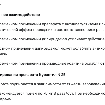
.
нное взаимодействие
ременном применении препарата с антикоагулянтами ил
отический эффект последних и соответственно риск раз
ременном применении дипиридамол усиливает действие 
стном применении дипиридамол может ослаблять антихо
разы.
ременном применении производные ксантина ослабляют
ирования препарата Курантил N 25
рата подбирается в зависимости от тяжести заболевани
комендуется прием по 75 мг 3 раза/сут. При необходимо
врача.