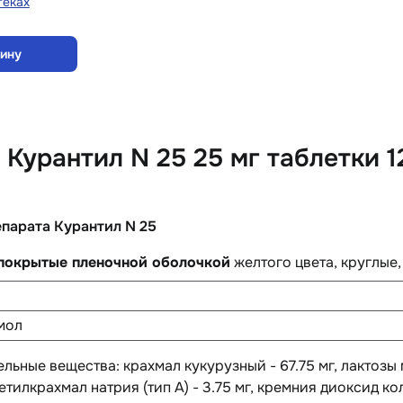
теках
зину
Курантил N 25 25 мг таблетки 1
епарата Курантил N 25
 покрытые пленочной оболочкой
желтого цвета, круглые
мол
ельные вещества
: крахмал кукурузный - 67.75 мг, лактозы 
тилкрахмал натрия (тип А) - 3.75 мг, кремния диоксид кол