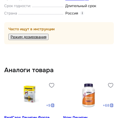
Срок годности
:
Длительный срок
Страна
Россия
i
Часто ищут в инструкции
Режим дозирования
Аналоги товара
+
9
+
68
RealCaps Лецитин Форте
Now Лецитин