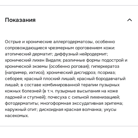
Показания
Острые и хронические аллергодерматозы, особенно
сопровождающиеся чрезмерным ороговением кожи:
атопический дерматит; диффузный нейродермит;
хронический лихен Видаля; различные формы подострой и
хронической экземы (особенно роговая); гиперкератоз
(например, ихтиоз); хронический дисгидроз; псориаз;
себорея; красный плоский лишай; красный бородавчатый
лишай; в составе комбинированной терапии пузырных
кожных болезней (в т.ч. пузырные высыпания на коже
ладоней и ступней); почесуха с сильной лихенизацией;
фотодерматиты; многоформная экссудативная эритема;
наружный отит; дискоидная красная волчанка; укусы
насекомых.