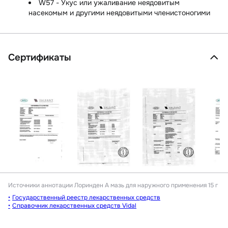
W57 - Укус или ужаливание неядовитым
насекомым и другими неядовитыми членистоногими
Сертификаты
Источники аннотации
Лоринден А мазь для наружного применения 15 г
Государственный реестр лекарственных средств
Справочник лекарственных средств Vidal