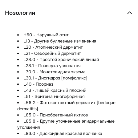
Нозологии
H60 - Наружный отит
L13 - Другие буллезные изменения
L20 - Атопический дерматит
L21 - Себорейный дерматит
L28.0 - Простой хронический лишай
L28.1 - Почесуха узловатая
L30.0 - Монетовидная экзема
L30.1 - Дисгидроз [помфоликс]
L40 - Псориаз
L43 - Лишай красный плоский
L51 - Эритема многоформная
L56.2 - Фотоконтактный дерматит [berloque
dermatitis]
L85.0 - Приобретенный ихтиоз
L85.8 - Другие уточненные эпидермальные
утолщения
L93.0 - Дискоидная красная волчанка