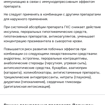
иммунизацию
в связи с иммунодепрессивным эффектом
препарата.
Не следует применять в комбинации с другими препаратами
для наружного применения.
При системной абсорбции препарата ГКС снижает действие
инсулина, пероральных гипогликемических средств,
гипотензивных препаратов, антикоагулянтов,
уменьшает
концентрацию
празиквантела
в сыворотке крови.
Повышается риск развития побочных эффектов при
комбинации со следующими лекарственными средствами:
андрогены, эстрогены, пероральные контрацептивы,
анаболические стероиды
(гирсутизм, угревая сыпь),
антипсихотические средства, букарбан, азатиоприн
(катаракта),
холиноблокаторы, антигистаминные препараты,
трициклические антидепрессанты, нитраты
(глаукома),
диуретики
(гипокалиемия),
сердечные гликозиды
(дигиталисная интоксикация).