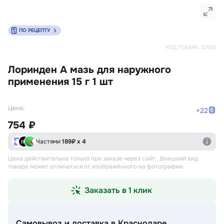
ПО РЕЦЕПТУ
КОД ТОВАРА:
32582
Лоринден А мазь для наружного
применения 15 г 1 шт
Цена:
+
22
754 ₽
Частями
189
₽ х 4
Цена действительна только при заказе через сайт.
. Внешний вид
товара может отличаться от изображённого на фотографии.
Заказать в 1 клик
Самовывоз и доставка
в Краснодаре