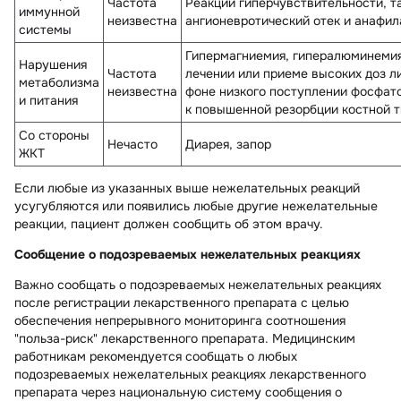
Частота
Реакции гиперчувствительности, та
иммунной
неизвестна
ангионевротический отек и анафил
системы
Гипермагниемия, гипералюминемия
Нарушения
Частота
лечении или приеме высоких доз л
метаболизма
неизвестна
фоне низкого поступлении фосфато
и питания
к повышенной резорбции костной т
Со стороны
Нечасто
Диарея, запор
ЖКТ
Если любые из указанных выше нежелательных реакций
усугубляются или появились любые другие нежелательные
реакции, пациент должен сообщить об этом врачу.
Сообщение о подозреваемых нежелательных реакциях
Важно сообщать о подозреваемых нежелательных реакциях
после регистрации лекарственного препарата с целью
обеспечения непрерывного мониторинга соотношения
"польза-риск" лекарственного препарата. Медицинским
работникам рекомендуется сообщать о любых
подозреваемых нежелательных реакциях лекарственного
препарата через национальную систему сообщения о