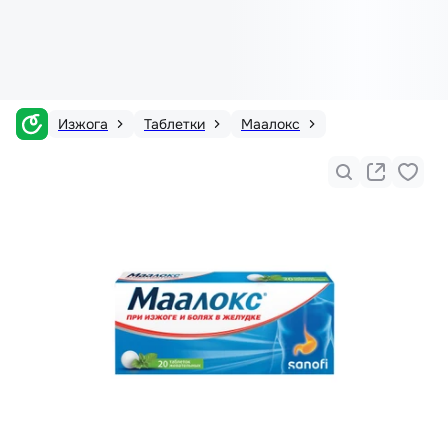
Изжога
Таблетки
Маалокс