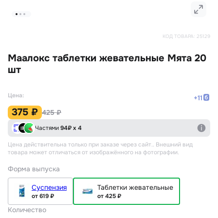
КОД ТОВАРА:
25129
Маалокс таблетки жевательные Мята 20
шт
Цена:
+
11
375 ₽
425 ₽
Частями
94
₽ х 4
Цена действительна только при заказе через сайт.
. Внешний вид
товара может отличаться от изображённого на фотографии.
Форма выпуска
Суспензия
Таблетки жевательные
от 619 ₽
от 425 ₽
Количество