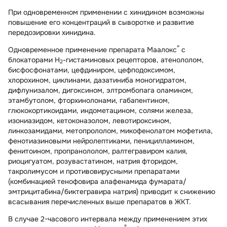
При одновременном применении с хинидином возможны
повышение его концентраций в сыворотке и развитие
передозировки хинидина.
®
Одновременное применение препарата Маалокс
с
блокаторами Н
-гистаминовых рецепторов, атенололом,
2
бисфосфонатами, цефдиниром, цефподоксимом,
хлорохином, циклинами, дазатиниба моногидратом,
дифлунизалом, дигоксином, элтромбопага оламином,
этамбутолом, фторхинолонами, габапентином,
глюкокортикоидами, индометацином, солями железа,
изониазидом, кетоконазолом, левотироксином,
линкозамидами, метопрололом, микофенолатом мофетила,
фенотиазиновыми нейролептиками, пеницилламином,
фенитоином, пропранололом, ралтегравиром калия,
риоцигуатом, розувастатином, натрия фторидом,
такролимусом и противовирусными препаратами
(комбинацией тенофовира алафенамида фумарата/
эмтрицитабина/биктегравира натрия) приводит к снижению
всасывания перечисленных выше препаратов в ЖКТ.
В случае 2-часового интервала между применением этих
®