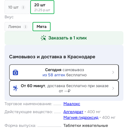
20 шт
10 шт
i
21.25 р.шт
Вкус
Лимон
Мята
i
Заказать в 1 клик
Самовывоз и доставка
в Краснодаре
Сегодня
самовывоз
из
58
аптек
бесплатно
От 60 минут
, доставка
бесплатно при заказе
от --₽
Торговое наименование
:
Маалокс
Действующее вещество
:
Алгелдрат
•
400 мг
Магния гидроксид
•
400 мг
Форма выпуска
:
Таблетки жевательные