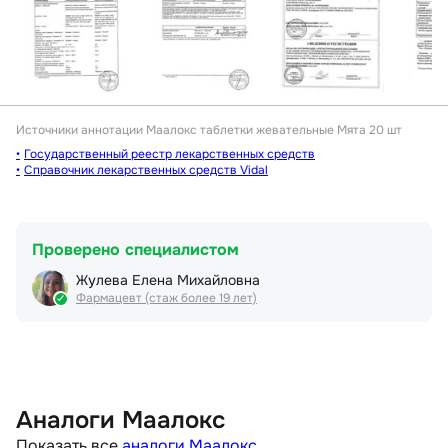
Источники аннотации
Маалокс таблетки жевательные Мята 20 шт
Государственный реестр лекарственных средств
Справочник лекарственных средств Vidal
Проверено специалистом
Жулева Елена Михайловна
Фармацевт (стаж более 19 лет)
Аналоги Маалокс
Показать все
аналоги Маалокс