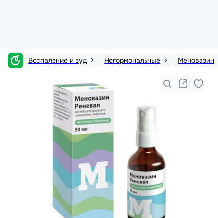
Воспаление и зуд
Негормональные
Меновазин