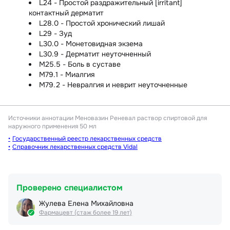
L24 - Простой раздражительный [irritant]
контактный дерматит
L28.0 - Простой хронический лишай
L29 - Зуд
L30.0 - Монетовидная экзема
L30.9 - Дерматит неуточненный
M25.5 - Боль в суставе
M79.1 - Миалгия
M79.2 - Невралгия и неврит неуточненные
Источники аннотации
Меновазин Реневал раствор спиртовой для
наружного применения 50 мл
Государственный реестр лекарственных средств
Справочник лекарственных средств Vidal
Проверено специалистом
Жулева Елена Михайловна
Фармацевт (стаж более 19 лет)