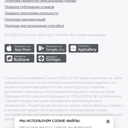
Политика обработки персональных данных
Правила публикации отзывов
Правила программы лояльности
Политика рекомендаций
Продажа дистанционным способом
©
2026
Сеть аптек «Доктор Столетов» Все права защищены
Согласно положениями Статьи 437(2) ГК РФ представленная на сайте
информация носит исключительно ознакомительный характер и не
является публичной офертой. Сеть аптек «Доктор Столетов»
доставляет препараты, отпускаемые без рецепта, согласно Указу
Президента Российской Федерации от 17.03.2020 № 187 «О розничной
торговле лекарственными препаратами для медицинского
применения». Рецептурные лекарства можно забронировать и забрать
в аптеке при предоставлении рецепта. Бронирование товара
выполняется при условиях последующего выкупа заказа в выбранном
аптечном пункте.
МЫ ИСПОЛЬЗУЕМ COOKIE-ФАЙЛЫ.
ПРОДОЛЖАЯ РАБОТУ С САЙТОМ, ВЫ РАЗРЕШАЕТЕ