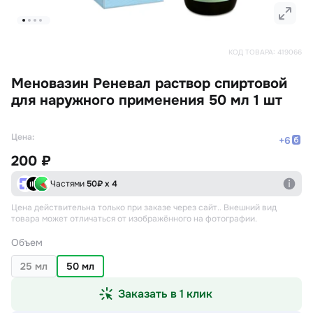
КОД ТОВАРА:
419066
Меновазин Реневал раствор спиртовой
для наружного применения 50 мл 1 шт
Цена:
+
6
200 ₽
Частями
50
₽ х 4
Цена действительна только при заказе через сайт.
. Внешний вид
товара может отличаться от изображённого на фотографии.
Объем
25 мл
50 мл
Заказать в 1 клик