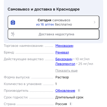
Самовывоз и доставка
в Краснодаре
Сегодня
самовывоз
из
16
аптек
бесплатно
Доставка недоступна
Торговое наименование
:
Меновазин
Бренд
:
Реневал
Действующее вещество
:
Бензокаин
•
10 мг/мл
Левоментол
•
25 мг/мл
Показать еще
Форма выпуска
:
Раствор
Количество в упаковке
:
1
Производитель
Обновление
i
Срок годности
:
Длительный срок
Страна
Россия
i