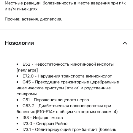
Местные реакции:
болезненность в месте введения при п/к
и в/м инъекциях.
Прочие:
астения, диспепсия.
Нозологии
E52 - Недостаточность никотиновой кислоты
[пеллагра]
E72.0 - Нарушения транспорта аминокислот
G45 - Преходящие транзиторные церебральные
ишемические приступы [атаки] и родственные
синдромы
G51 - Поражения лицевого нерва
G63.2 - Диабетическая полиневропатия при
болезнях (E10-E14+ с общим четвертым знаком .4)
I63 - Инфаркт мозга
I73.0 - Синдром Рейно
I73.1 - Облитерирующий тромбангиит [болезнь