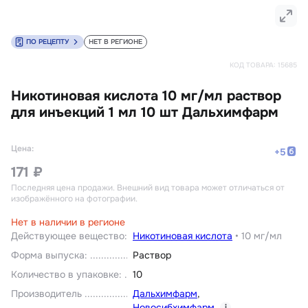
ПО РЕЦЕПТУ
НЕТ В РЕГИОНЕ
КОД ТОВАРА:
15685
Никотиновая кислота 10 мг/мл раствор
для инъекций 1 мл 10 шт Дальхимфарм
Цена:
+
5
171 ₽
Последняя цена продажи
. Внешний вид товара может отличаться от
изображённого на фотографии.
Нет в наличии в регионе
Действующее вещество
:
Никотиновая кислота
•
10 мг/мл
Форма выпуска
:
Раствор
Количество в упаковке
:
10
Производитель
Дальхимфарм
,
Новосибхимфарм
i