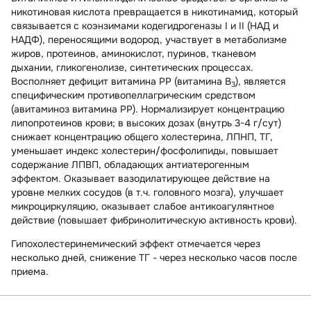
никотиновая кислота превращается в никотинамид, который
связывается с коэнзимами кодегидрогеназы I и II (НАД и
НАДФ), переносящими водород, участвует в метаболизме
жиров, протеинов, аминокислот, пуринов, тканевом
дыхании, гликогенолизе, синтетических процессах.
Восполняет дефицит витамина РР (витамина В
), является
3
специфическим противопеллагрическим средством
(авитаминоз витамина РР). Нормализирует концентрацию
липопротеинов крови; в высоких дозах (внутрь 3-4 г/сут)
снижает концентрацию общего холестерина, ЛПНП, ТГ,
уменьшает индекс холестерин/фосфолипиды, повышает
содержание ЛПВП, обладающих антиатерогенным
эффектом. Оказывает вазодилатирующее действие на
уровне мелких сосудов (в т.ч. головного мозга), улучшает
микроциркуляцию, оказывает слабое антикоагулянтное
действие (повышает фибринолитическую активность крови).
Гипохолестеринемический эффект отмечается через
несколько дней, снижение ТГ - через несколько часов после
приема.