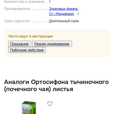
Количество в упаковке
:
1
Производитель
Здоровье фирма
,
Ст.-Медифарм
i
Срок годности
:
Длительный срок
Часто ищут в инструкции
Показания
Режим дозирования
Побочное действие
Аналоги Ортосифона тычиночного
(почечного чая) листья