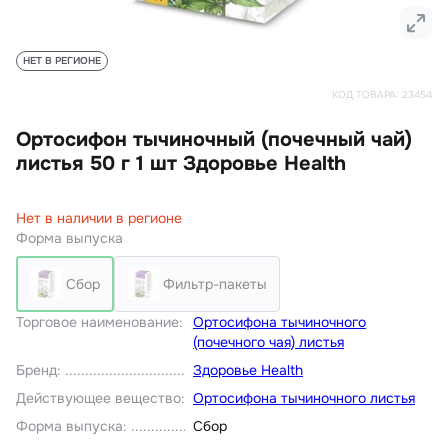
НЕТ В РЕГИОНЕ
КОД ТОВАРА:
23454
Ортосифон тычиночный (почечный чай)
листья 50 г 1 шт Здоровье Health
Нет в наличии в регионе
Форма выпуска
Сбор
Фильтр-пакеты
Торговое наименование
:
Ортосифона тычиночного
(почечного чая) листья
Бренд
:
Здоровье Health
Действующее вещество
:
Ортосифона тычиночного листья
Форма выпуска
:
Сбор