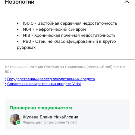
Нозологии
I50.0 - Застойная сердечная недостаточность
N04 - Нефротический синдром
N18 - Хроническая почечная недостаточность
R60 - Отек, не классифицированный в других
рубриках
Источники аннотации
Ортосифон тычиночный (почечный чай) листья
50 г
Государственный реестр лекарственных средств
Справочник лекарственных средств Vidal
Проверено специалистом
Жулева Елена Михайловна
Фармацевт (стаж более 19 лет)