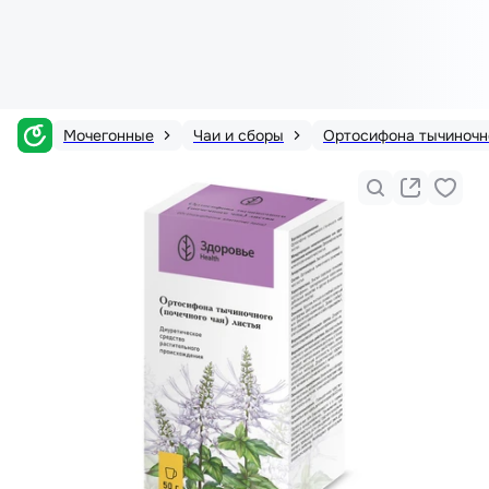
Мочегонные
Чаи и сборы
Ортосифона тычиночно