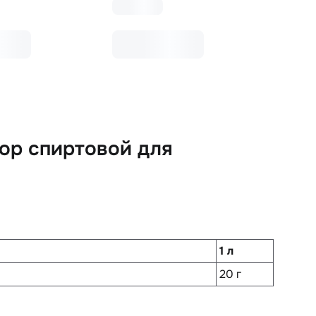
ор спиртовой для
1 л
20 г