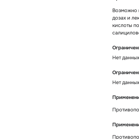
Возможно 
дозах и ле
кислоты п
салицилов
Ограничен
Нет данны
Ограничен
Нет данны
Применени
Противопок
Применени
Противопо