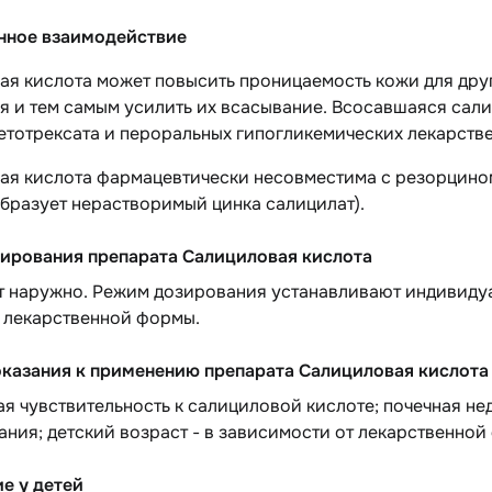
нное взаимодействие
ая кислота может повысить проницаемость кожи для дру
я и тем самым усилить их всасывание. Всосавшаяся сал
етотрексата и пероральных гипогликемических лекарств
ая кислота фармацевтически несовместима с резорцином
бразует нерастворимый цинка салицилат).
ирования препарата Салициловая кислота
 наружно. Режим дозирования устанавливают индивидуал
и лекарственной формы.
казания к применению препарата Салициловая кислота
 чувствительность к салициловой кислоте; почечная нед
ния; детский возраст - в зависимости от лекарственной
е у детей