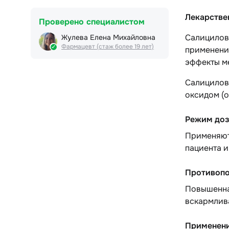
Лекарстве
Проверено специалистом
Салицилов
Жулева Елена Михайловна
Фармацевт (стаж более 19 лет)
применени
эффекты м
Салицилов
оксидом (о
Режим доз
Применяют
пациента 
Противопо
Повышенная
вскармлива
Применени