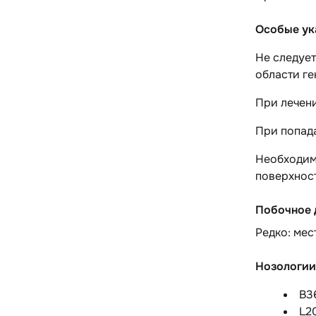
Особые ук
Не следует
области ге
При лечени
При попад
Необходимо
поверхнос
Побочное 
Редко:
мест
Нозологии
B3
L2