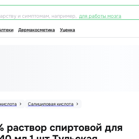
карству и симптомам, например,
для работы мозга
Аптеки
Дермакосметика
Уценка
 кислота
Салициловая кислота
% раствор спиртовой для
0 мл 1 шт Тульская