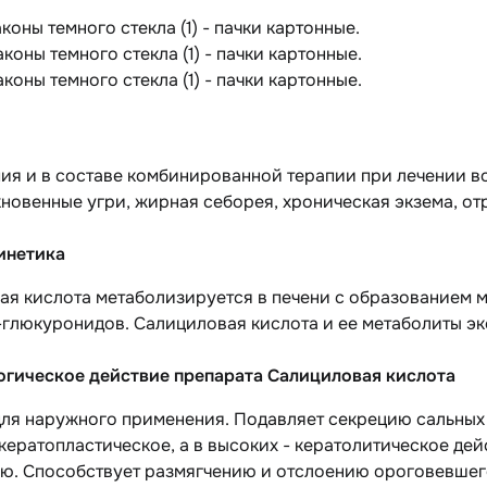
аконы темного стекла (1) - пачки картонные.
аконы темного стекла (1) - пачки картонные.
аконы темного стекла (1) - пачки картонные.
ия и в составе комбинированной терапии при лечении в
новенные угри, жирная себорея, хроническая экзема, от
инетика
ая кислота метаболизируется в печени с образованием 
глюкуронидов. Салициловая кислота и ее метаболиты эк
гическое действие препарата Салициловая кислота
ля наружного применения. Подавляет секрецию сальных 
кератопластическое, а в высоких - кератолитическое де
ью. Способствует размягчению и отслоению ороговевшег