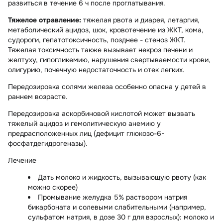
развиться в течение 6 ч после проглатывания.
Тяжелое отравление:
тяжелая рвота и диарея, летаргия,
метаболический ацидоз, шок, кровотечение из ЖКТ, кома,
судороги, гепатотоксичность, позднее - стеноз ЖКТ.
Тяжелая токсичность также вызывает некроз печени и
желтуху, гипогликемию, нарушения свертываемости крови,
олигурию, почечную недостаточность и отек легких.
Передозировка солями железа особенно опасна у детей в
раннем возрасте.
Передозировка аскорбиновой кислотой может вызвать
тяжелый ацидоз и гемолитическую анемию у
предрасположенных лиц (дефицит глюкозо-6-
фосфатдегидрогеназы).
Лечение
Дать молоко и жидкость, вызывающую рвоту (как
можно скорее)
Промывание желудка 5% раствором натрия
бикарбоната и солевыми слабительными (например,
сульфатом натрия, в дозе 30 г для взрослых): молоко и