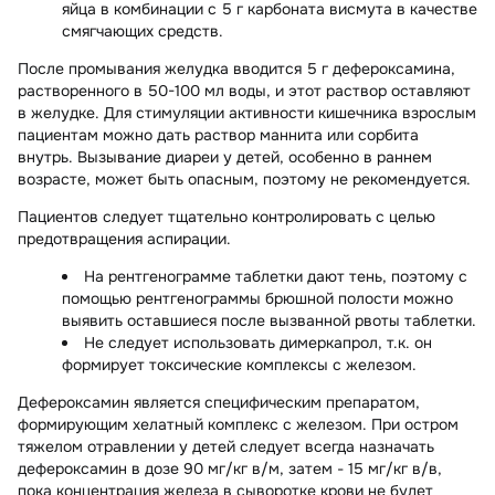
яйца в комбинации с 5 г карбоната висмута в качестве
смягчающих средств.
После промывания желудка вводится 5 г дефероксамина,
растворенного в 50-100 мл воды, и этот раствор оставляют
в желудке. Для стимуляции активности кишечника взрослым
пациентам можно дать раствор маннита или сорбита
внутрь. Вызывание диареи у детей, особенно в раннем
возрасте, может быть опасным, поэтому не рекомендуется.
Пациентов следует тщательно контролировать с целью
предотвращения аспирации.
На рентгенограмме таблетки дают тень, поэтому с
помощью рентгенограммы брюшной полости можно
выявить оставшиеся после вызванной рвоты таблетки.
Не следует использовать димеркапрол, т.к. он
формирует токсические комплексы с железом.
Дефероксамин является специфическим препаратом,
формирующим хелатный комплекс с железом. При остром
тяжелом отравлении у детей следует всегда назначать
дефероксамин в дозе 90 мг/кг в/м, затем - 15 мг/кг в/в,
пока концентрация железа в сыворотке крови не будет