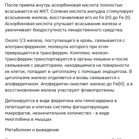
После приема внутрь аскорбиновая кислота полностью
всасывается из ЖКТ. Соляная кислота желудка стимулирует
всасывание железа, восстанавливая его из Fe (III) до Fe (II).
Аскорбиновая кислота улучшает всасывание железа и
увеличивает биодоступность лекарственного средства.
Около 1/3 железа, поступающего в кровь, связывается с
апотрансферрином, молекула которого при этом
превращается в трансферрин. Комплекс железо-
трансферрин транспортируется в органы-мишени и после
связывания с рецепторами, находящимися на поверхности
их клеток, попадает в цитоплазму с помощью эндоцитоза. В
цитоплазме железо отделяется и вновь связывается с
апоферритином. Апоферритин окисляет железо до Fe(III), а в
восстановлении железа участвуют флавопротеины.
Депонируется в виде ферритина или гемосидерина в
гепатоцитах и клетках системы фагоцитирующих
макрофагов, незначительное количество - в виде
миоглобина в мышцах
Метаболизм и выведение