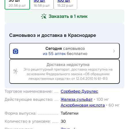
30 шт
50 шт
100 шт
20.56 р.шт
16.58 р.шт
15.22 р.шт
Заказать в 1 клик
Самовывоз и доставка
в Краснодаре
Сегодня
самовывоз
из
55
аптек
бесплатно
Доставка недоступна
Это рецептурный препарат, доставка недоступна на
основании Федерального закона «Об обращении
лекарственных средств» от 12.04.2010 N 61-ФЗ
Торговое наименование
:
Сорбифер Дурулес
Действующее вещество
:
Железа сульфат
•
100 мг
Аскорбиновая кислота
•
60 мг
Форма выпуска
:
Таблетки
Количество в упаковке
:
30