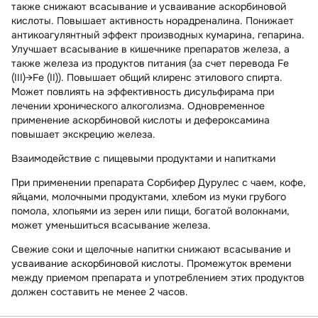
также снижают всасывание и усваивание аскорбиновой
кислоты. Повышает активность
норадреналина.
Понижает
антикоагулянтный эффект
производных кумарина, гепарина
.
Улучшает всасывание в кишечнике препаратов железа, а
также железа из продуктов питания (за счет перевода Fe
(III)→Fe (II)). Повышает общий клиренс этилового спирта.
Может повлиять на эффективность дисульфирама при
лечении хронического алкоголизма. Одновременное
применение аскорбиновой кислоты и дефероксамина
повышает экскрецию железа.
Взаимодействие с пищевыми продуктами и напитками
При применении препарата Сорбифер Дурулес с чаем, кофе,
яйцами, молочными продуктами, хлебом из муки грубого
помола, хлопьями из зерен или пищи, богатой волокнами,
может уменьшиться всасывание железа.
Свежие соки и щелочные напитки снижают всасывание и
усваивание аскорбиновой кислоты. Промежуток времени
между приемом препарата и употреблением этих продуктов
должен составить не менее 2 часов.