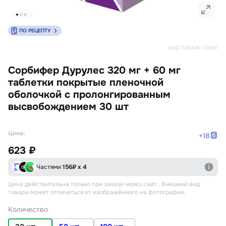
ПО РЕЦЕПТУ
КОД ТОВАРА:
33801
Сорбифер Дурулес 320 мг + 60 мг
таблетки покрытые пленочной
оболочкой с пролонгированным
высвобождением 30 шт
Цена:
+
18
623 ₽
Частями
156
₽ х 4
Цена действительна только при заказе через сайт.
. Внешний вид
товара может отличаться от изображённого на фотографии.
Количество