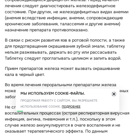
лечения следует диагностировать железодефицитное
состояние. При других, не железодефицитных видах анемии
(анемия вследствие инфекции, анемии, сопровождающие
хронические заболевания, талассемия и другие анемии)
назначение препарата противопоказано.
В связи с риском развития язв в ротовой полости, а также
для предотвращения окрашивания зубной эмали, таблетку
нельзя разжевывать, держать во рту или рассасывать
Таблетку следует проглатывать целиком и запить водой.
Прием препаратов железа может вызвать окрашивание
кала в черный цвет.
Во время лечения пероральными препаратами железа
может наступить обострение воспалительных или язвенных
МЫ ИСПОЛЬЗУЕМ COOKIE-ФАЙЛЫ.
заболеваний ЖКТ.
ПРОДОЛЖАЯ РАБОТУ С САЙТОМ, ВЫ РАЗРЕШАЕТЕ
Не следует применять препарат при инфекционно-
ИСПОЛЬЗОВАНИЕ COOKIE.
ПОДРОБНЕЕ
воспалительных процессах (острая респираторная вирусная
инфекция, ангина, пневмония и т.п.), поскольку в этом
случае железо аккумулируется в очаге воспаления и не
оказывает терапевтического эффекта. По данным