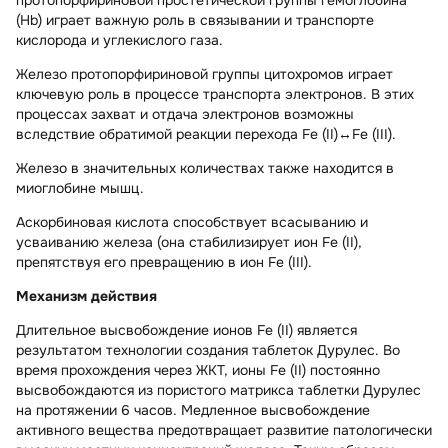
протопорфириновой простетической группы гемоглобина
(Hb) играет важную роль в связывании и транспорте
кислорода и углекислого газа.
Железо протопорфириновой группы цитохромов играет
ключевую роль в процессе транспорта электронов. В этих
процессах захват и отдача электронов возможны
вследствие обратимой реакции перехода Fe (II)↔Fe (III).
Железо в значительных количествах также находится в
миоглобине мышц.
Аскорбиновая кислота способствует всасыванию и
усваиванию железа (она стабилизирует ион Fe (II),
препятствуя его превращению в ион Fe (III).
Механизм действия
Длительное высвобождение ионов Fe (II) является
результатом технологии создания таблеток Дурулес. Во
время прохождения через ЖКТ, ионы Fe (II) постоянно
высвобождаются из пористого матрикса таблетки Дурулес
на протяжении 6 часов. Медленное высвобождение
активного вещества предотвращает развитие патологически