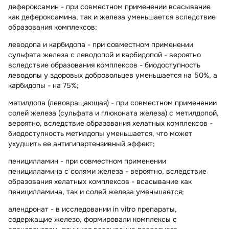
дефероксамин
- при совместном применении всасывание
как дефероксамина, так и железа уменьшается вследствие
образования комплексов;
леводопа и карбидопа
- при совместном применении
сульфата железа с леводопой и карбидопой - вероятно
вследствие образования комплексов - биодоступность
леводопы у здоровых добровольцев уменьшается на 50%, а
карбидопы - на 75%;
метилдопа (левовращающая)
- при совместном применении
солей железа (сульфата и глюконата железа) с метилдопой,
вероятно, вследствие образования хелатных комплексов -
биодоступность метилдопы уменьшается, что может
ухудшить ее антигипертензивный эффект;
пеницилламин
- при совместном применении
пеницилламина с солями железа - вероятно, вследствие
образования хелатных комплексов - всасывание как
пеницилламина, так и солей железа уменьшается;
алендронат
- в исследовании in vitro препараты,
содержащие железо, формировали комплексы с