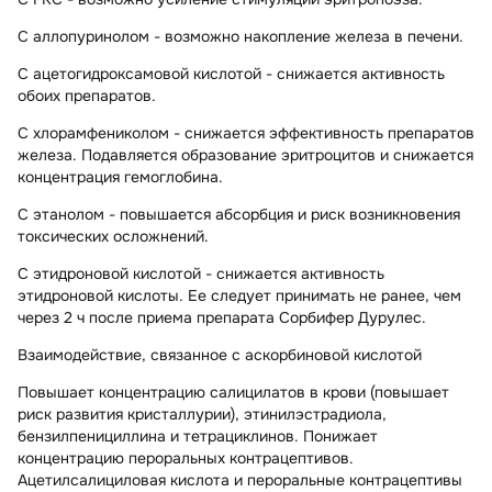
С
аллопуринолом
- возможно накопление железа в печени.
С
ацетогидроксамовой кислотой -
снижается активность
обоих препаратов.
С
хлорамфениколом -
снижается эффективность препаратов
железа. Подавляется образование эритроцитов и снижается
концентрация гемоглобина.
С
этанолом
- повышается абсорбция и риск возникновения
токсических осложнений.
С
этидроновой кислотой -
снижается активность
этидроновой кислоты. Ее следует принимать не ранее, чем
через 2 ч после приема препарата Сорбифер Дурулес.
Взаимодействие, связанное с аскорбиновой кислотой
Повышает концентрацию
салицилатов
в крови (повышает
риск развития кристаллурии),
этинилэстрадиола,
бензилпенициллина и тетрациклинов
. Понижает
концентрацию
пероральных контрацептивов.
Ацетилсалициловая кислота
и
пероральные контрацептивы