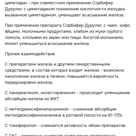
циметидин
- при совместном применении Сорбифер
Дурулес с циметидином понижение кислотности желудка,
вызванное циметидином, уменьшает всасывание железа.
При применении препарата Сорбифер Дурулес с чаем, кофе,
яйцами, молочными продуктами, хлебом из муки грубого
помола, хлопьями из зерен или пищи, богатой волокнами,
может уменьшиться всасывание железа.
Прочее взаимодействие
С
препаратами железа и другими лекарственными
средствами, в состав которых входит железо
- возможно
накопление железа в печени; повышается вероятность
передозировки железа.
С
панкреатином, колестирамином
- происходит уменьшение
абсорбции железа из ЖКТ.
С
метилдиоксифенилаланином
- снижение абсорбции
метилдиоксифенилаланина в ротовой полости на 61-73%.
С
токоферолом
- снижается активность обоих препаратов.
С
ГКС
- возможно усиление стимуляции эритропоэза.