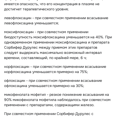
имеется опасность, что его концентрация в плазме не
достигнет терапевтического уровня;
левофлоксацин
- при совместном применении всасывание
левофлоксацина уменьшается;
моксифлоксацин
- при совместном применении
биодоступность моксифлоксацина уменьшается на 40%. При
одновременном применении моксифлоксацина и препарата
Сорбифер Дурулес между приемом этих препаратов
следует выдержать максимально возможный интервал
времени, составляющий, по крайней мере, 6 ч;
норфлоксацин
- при совместном применении всасывание
норфлоксацина уменьшается примерно на 75%;
офлоксацин
- при совместном применении всасывание
офлоксацина уменьшается примерно на 30%;
микофенолата мофетил -
резкое понижение всасывания на
90% микофенолата мофетила наблюдалось при совместном
применении с препаратами, содержащими железо.
При совместном применении Сорбифер Дурулес с