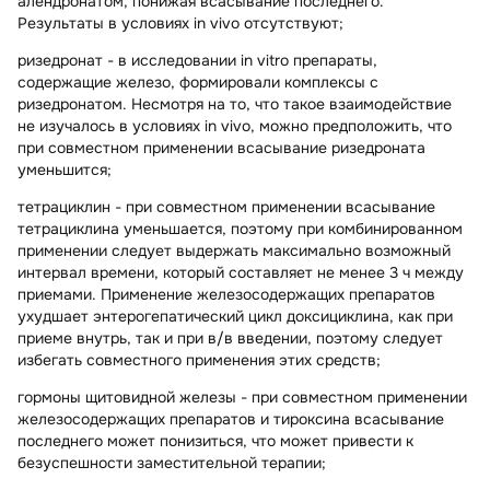
алендронатом, понижая всасывание последнего.
Результаты в условиях in vivo отсутствуют;
ризедронат
- в исследовании in vitro препараты,
содержащие железо, формировали комплексы с
ризедронатом. Несмотря на то, что такое взаимодействие
не изучалось в условиях in vivo, можно предположить, что
при совместном применении всасывание ризедроната
уменьшится;
тетрациклин
- при совместном применении всасывание
тетрациклина уменьшается, поэтому при комбинированном
применении следует выдержать максимально возможный
интервал времени, который составляет не менее 3 ч между
приемами. Применение железосодержащих препаратов
ухудшает энтерогепатический цикл доксициклина, как при
приеме внутрь, так и при в/в введении, поэтому следует
избегать совместного применения этих средств;
гормоны щитовидной железы
- при совместном применении
железосодержащих препаратов и тироксина всасывание
последнего может понизиться, что может привести к
безуспешности заместительной терапии;