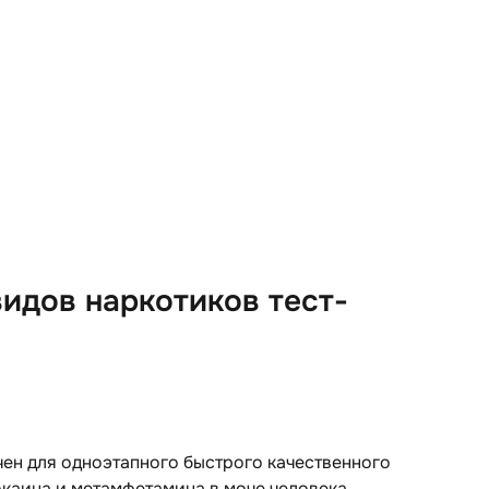
идов наркотиков тест-
н для одноэтапного быстрого качественного
каина и метамфетамина в моче человека