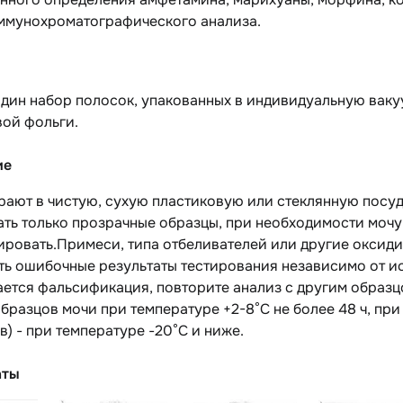
ммунохроматографического анализа.
один набор полосок, упакованных в индивидуальную вак
ой фольги.
ие
ают в чистую, сухую пластиковую или стеклянную посуду
ть только прозрачные образцы, при необходимости мочу
ировать.Примеси, типа отбеливателей или другие оксид
ть ошибочные результаты тестирования независимо от и
ается фальсификация, повторите анализ с другим образ
бразцов мочи при температуре +2-8°С не более 48 ч, пр
в) - при температуре -20°С и ниже.
аты