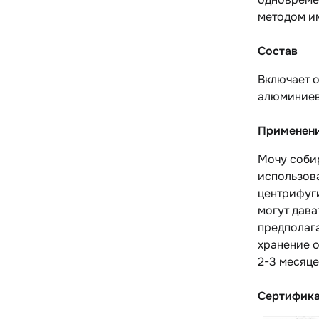
методом и
Состав
Включает 
алюминиев
Применен
Мочу собир
использова
центрифуг
могут дава
предполаг
хранение о
2-3 месяце
Сертифик