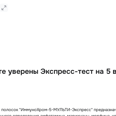
е уверены Экспресс-тест на 5 в
р полосок "ИммуноХром-5-МУЛЬТИ-Экспресс" предназначе
нного определения амфетамина, марихуаны, морфина, ко