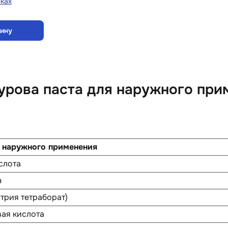
еках
зину
рова паста для наружного при
я наружного применения
слота
н
атрия тетраборат)
ая кислота