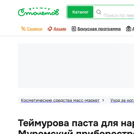
каталог
Поиск по ле
Скидки
Акции
Бонусная программа
Косметические средства масс-маркет
Уход за но
Теймурова паста для на
Муромский приборостр