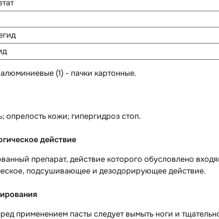
етат
егид
ид
ы алюминиевые (1) - пачки картонные.
; опрелость кожи; гипергидроз стоп.
гическое действие
ванный препарат, действие которого обусловлено входя
ческое, подсушивающее и дезодорирующее действие.
ирования
ред применением пасты следует вымыть ноги и тщательно