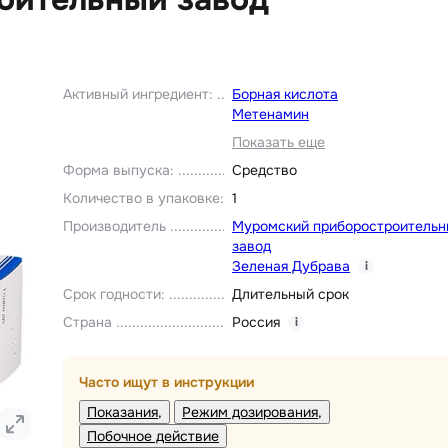
Активный ингредиент
:
Борная кислота
Метенамин
Показать еще
Форма выпуска
:
Средство
Количество в упаковке
:
1
Производитель
Муромский приборостроительн
завод
Зеленая Дубрава
i
Срок годности
:
Длительный срок
Страна
Россия
i
Часто ищут в инструкции
Показания
Режим дозирования
Побочное действие