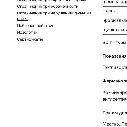
свинца ац
Ограничения при беременности
тальк
Ограничения при нарушениях функции
почек
формальд
Побочное действие
цинка окс
Нозологии
Сертификаты
30 г - туб
Показания
Потливость
Фармаколо
Комбиниро
антисепти
Режим доз
Местно. Пе