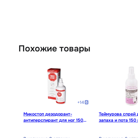
Похожие товары
+
14
Микостоп дезодорант-
Теймурова спрей д
антиперспирант для ног 150
запаха и пота 150
мл