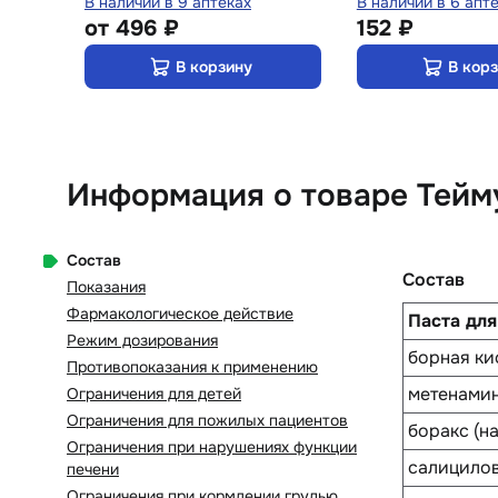
В наличии в 9 аптеках
В наличии в 6 апт
от
496 ₽
152 ₽
В корзину
В кор
Информация о товаре Тейму
Состав
Состав
Показания
Фармакологическое действие
Паста дл
Режим дозирования
борная ки
Противопоказания к применению
метенами
Ограничения для детей
Ограничения для пожилых пациентов
боракс (н
Ограничения при нарушениях функции
салицилов
печени
Ограничения при кормлении грудью