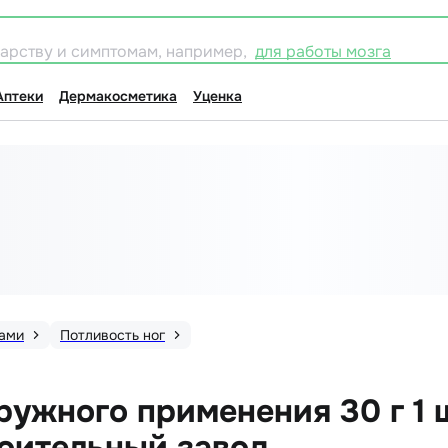
карству и симптомам, например,
для работы мозга
Аптеки
Дермакосметика
Уценка
гами
Потливость ног
ружного применения 30 г 1 
оительный завод