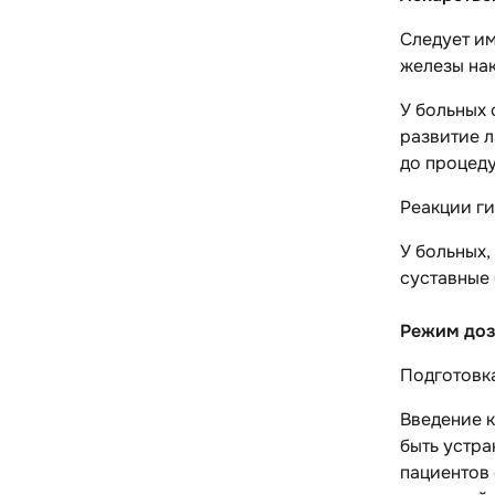
Следует и
железы нак
У больных
развитие л
до процеду
Реакции г
У больных,
суставные
Режим доз
Подготовк
Введение к
быть устра
пациентов