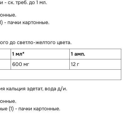
 - ск. треб. до 1 мл.
тонные.
) - пачки картонные.
ого до светло-желтого цвета.
1 мл*
1 амп.
600 мг
12 г
я кальция эдетат, вода д/и.
тонные.
ые (1) - пачки картонные.