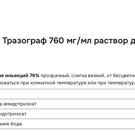
Тразограф 760 мг/мл раствор д
ля инъекций 76%
прозрачный, слегка вязкий, от бесцветн
оваться при комнатной температуре или при температур
а амидотризоат
идотризоат
ние йода