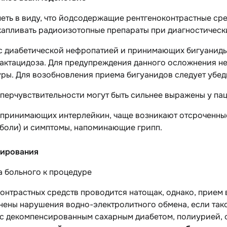
меть в виду, что йодсодержащие рентгеноконтрастные ср
апливать радиоизотопные препараты при диагностически
 с диабетической нефропатией и принимающих бигуаниды
актацидоза. Для предупреждения данного осложнения не
ры. Для возобновления приема бигуанидов следует убед
иперчувствительности могут быть сильнее выражены у п
 принимающих интерлейкин, чаще возникают отсроченные 
 боли) и симптомы, напоминающие грипп.
ирования
а больного к процедуре
онтрастных средств проводится натощак, однако, прием
нены нарушения водно-электролитного обмена, если так
 с декомпенсированным сахарным диабетом, полиурией, 