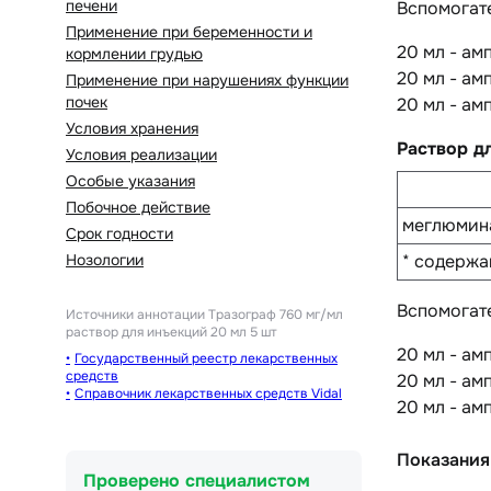
печени
Вспомогат
Применение при беременности и
20 мл - ам
кормлении грудью
20 мл - ам
Применение при нарушениях функции
почек
20 мл - ам
Условия хранения
Раствор д
Условия реализации
Особые указания
Побочное действие
меглюмин
Срок годности
Нозологии
* содержа
Вспомогат
Источники аннотации
Тразограф 760 мг/мл
раствор для инъекций 20 мл 5 шт
20 мл - ам
Государственный реестр лекарственных
средств
20 мл - ам
Справочник лекарственных средств Vidal
20 мл - ам
Показания
Проверено специалистом