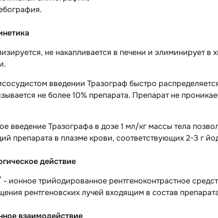
ебография.
инетика
изируется, не накапливается в печени и элиминирует в
и.
исосудистом введении Тразограф быстро распределяется
язывается не более 10% препарата. Препарат не проник
ое введение Тразографа в дозе 1 мл/кг массы тела позво
ий препарата в плазме крови, соответствующих 2-3 г йод
гическое действие
®
- ионное трийодированное рентгеноконтрастное средст
щения рентгеновских лучей входящим в состав препарат
нное взаимодействие