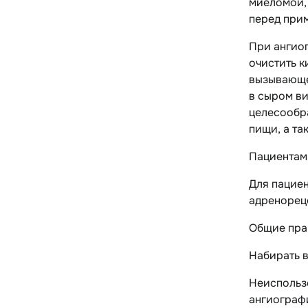
миеломой, 
перед при
При
ангио
очистить к
вызывающей
в сыром ви
целесообр
пищи, а та
Пациентам
Для пацие
адренорец
Общие пра
Набирать в
Неиспольз
ангиограф