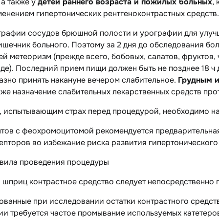
а также у
детей раннего возраста и пожилых больных
,
менением гипертонических рентгеноконтрастных средств.
графии сосудов брюшной полости и урографии
для улуч
ишечник больного. Поэтому за 2 дня до обследования бо
 метеоризм (прежде всего, бобовых, салатов, фруктов, 
де). Последний прием пищи должен быть не позднее 18 ч 
азно принять накануне вечером слабительное.
Грудным и
кже назначение слабительных лекарственных средств про
, испытывающим страх перед процедурой, необходимо на
нтов с феохромоцитомой рекомендуется предварительная
епторов во избежание риска развития гипертонического 
вила проведения процедуры
 шприц контрастное средство следует непосредственно 
ованные при исследовании остатки контрастного средст
ии требуется частое промывание используемых катетеров