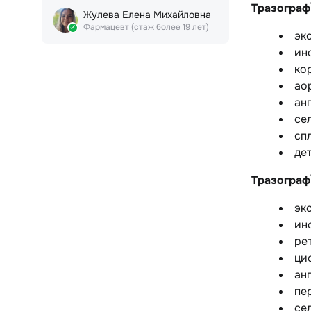
Тразограф
Жулева Елена Михайловна
Фармацевт (стаж более 19 лет)
эк
ин
ко
ао
ан
се
сп
де
Тразограф
эк
ин
ре
ци
ан
пе
се