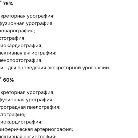
®
76%
скреторная урография;
фузионная урография;
ронарография;
ртография;
гиокардиография;
лективная ангиография;
ленопортография;
ти - для проведения экскреторной урографии.
®
60%
скреторная урография;
фузионная урография;
троградная пиелография;
стография;
гиокардиография;
риферическая артериография;
лективная ангиография;