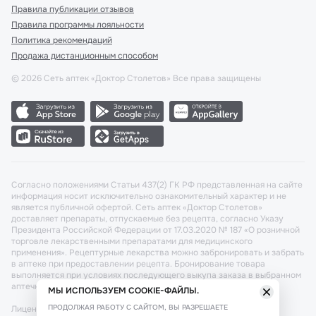
Правила публикации отзывов
Правила программы лояльности
Политика рекомендаций
Продажа дистанционным способом
©
2026
Сеть аптек «Доктор Столетов» Все права защищены
Согласно положениями Статьи 437(2) ГК РФ представленная на сайте
информация носит исключительно ознакомительный характер и не
является публичной офертой. Сеть аптек «Доктор Столетов»
доставляет препараты, отпускаемые без рецепта, согласно Указу
Президента Российской Федерации от 17.03.2020 № 187 «О розничной
торговле лекарственными препаратами для медицинского
применения». Рецептурные лекарства можно забронировать и забрать
в аптеке при предоставлении рецепта. Бронирование товара
выполняется при условиях последующего выкупа заказа в выбранном
аптечном пункте.
МЫ ИСПОЛЬЗУЕМ COOKIE-ФАЙЛЫ.
ПРОДОЛЖАЯ РАБОТУ С САЙТОМ, ВЫ РАЗРЕШАЕТЕ
Лицензия №: ЛО-77-02-011340 от 22 декабря 2020г. Разрешение