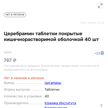
НЕТ В РЕГИОНЕ
КОД ТОВАРА:
23768
Церебрамин таблетки покрытые
кишечнорастворимой оболочкой 40 шт
Цена:
+
23
767 ₽
Последняя цена продажи
. Внешний вид товара может отличаться от
изображённого на фотографии.
Нет в наличии в регионе
Бренд
:
Цитамины
Форма выпуска
:
Таблетки
Количество в упаковке
:
40
Производитель
Клиника Института
i
биорегуляции