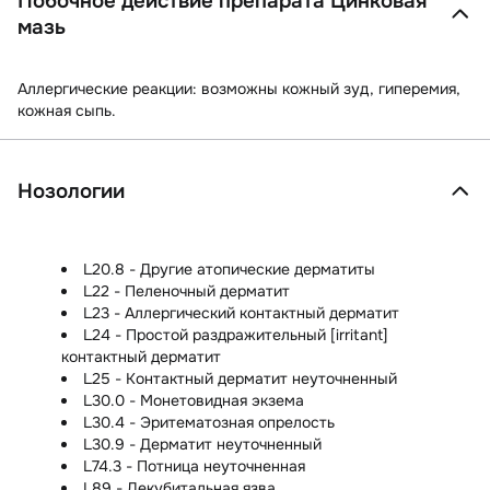
Побочное действие препарата Цинковая
мазь
Аллергические реакции:
возможны кожный зуд, гиперемия,
кожная сыпь.
Нозологии
L20.8 - Другие атопические дерматиты
L22 - Пеленочный дерматит
L23 - Аллергический контактный дерматит
L24 - Простой раздражительный [irritant]
контактный дерматит
L25 - Контактный дерматит неуточненный
L30.0 - Монетовидная экзема
L30.4 - Эритематозная опрелость
L30.9 - Дерматит неуточненный
L74.3 - Потница неуточненная
L89 - Декубитальная язва