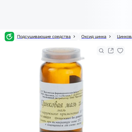
Подсушивающие средства
Оксид цинка
Цинков