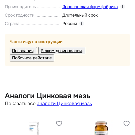
Производитель
Ярославская фармфабрика
i
Срок годности
:
Длительный срок
Страна
Россия
i
Часто ищут в инструкции
Показания
Режим дозирования
Побочное действие
Аналоги Цинковая мазь
Показать все
аналоги Цинковая мазь