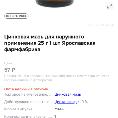
НЕТ В РЕГИОНЕ
КОД ТОВАРА:
33796
Цинковая мазь для наружного
применения 25 г 1 шт Ярославская
фармфабрика
Цена:
57 ₽
Последняя цена продажи
. Внешний вид товара может отличаться от
изображённого на фотографии.
Нет в наличии в регионе
Торговое наименование
:
Цинковая мазь
Действующее вещество
:
Цинка оксид
•
10 %
Форма выпуска
:
Мазь
Количество в упаковке
:
1