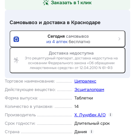
Заказать в 1 клик
Самовывоз и доставка
в Краснодаре
Сегодня
самовывоз
из
4
аптек
бесплатно
Доставка недоступна
Это рецептурный препарат, доставка недоступна на
основании Федерального закона «Об обращении
лекарственных средств» от 12.04.2010 N 61-ФЗ
Торговое наименование
:
Ципралекс
Действующее вещество
:
Эсциталопрам
Форма выпуска
:
Таблетки
Количество в упаковке
:
14
Производитель
Х. Лундбек А/О
i
Срок годности
:
Длительный срок
Страна
Дания
i