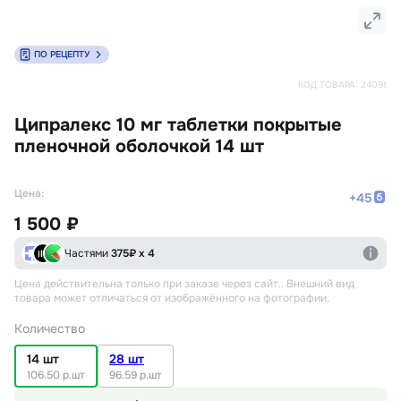
ПО РЕЦЕПТУ
КОД ТОВАРА:
24091
Ципралекс 10 мг таблетки покрытые
пленочной оболочкой 14 шт
Цена:
+
45
1 500 ₽
Частями
375
₽ х 4
Цена действительна только при заказе через сайт.
. Внешний вид
товара может отличаться от изображённого на фотографии.
Количество
14 шт
28 шт
106.50 р.шт
96.59 р.шт