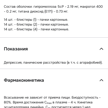
Состав оболочки:
гипромеллоза 5cP - 2.19 мг, макрогол 400
- 0.2 мг, титана диоксид (Е171) - 0.73 мг.
14 шт. - блистеры (1) - пачки картонные.
14 шт. - блистеры (2) - пачки картонные.
14 шт. - блистеры (4) - пачки картонные.
Показания
Депрессия, панические расстройства (в т.ч. с агорафобией).
Фармакокинетика
Всасывание не зависит от приема пищи. Биодоступность -
80%. Время достижения C
в плазме - 4 ч. Кинетика
max
эсциталопрама линейна. C
достигается через 1 нед.
ss