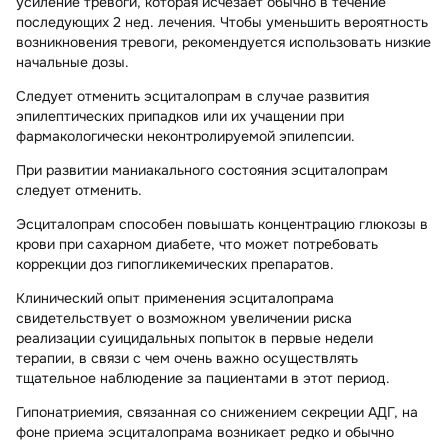
усиление тревоги, которая исчезает обычно в течение
последующих 2 нед. лечения. Чтобы уменьшить вероятность
возникновения тревоги, рекомендуется использовать низкие
начальные дозы.
Следует отменить эсциталопрам в случае развития
эпилептических припадков или их учащении при
фармакологически неконтролируемой эпилепсии.
При развитии маниакального состояния эсциталопрам
следует отменить.
Эсциталопрам способен повышать концентрацию глюкозы в
крови при сахарном диабете, что может потребовать
коррекции доз гипогликемических препаратов.
Клинический опыт применения эсциталопрама
свидетельствует о возможном увеличении риска
реализации суицидальных попыток в первые недели
терапии, в связи с чем очень важно осуществлять
тщательное наблюдение за пациентами в этот период.
Гипонатриемия, связанная со снижением секреции АДГ, на
фоне приема эсциталопрама возникает редко и обычно