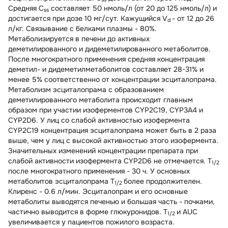
Средняя C
составляет 50 нмоль/л (от 20 до 125 нмоль/л) и
ss
достигается при дозе 10 мг/сут. Кажущийся V
- от 12 до 26
d
л/кг. Связывание с белками плазмы - 80%.
Метаболизируется в печени до активных
деметилированного и дидеметилированного метаболитов.
После многократного применения средняя концентрация
деметил- и дидеметилметаболитов составляет 28-31% и
менее 5% соответственно от концентрации эсциталопрама.
Метаболизм эсциталопрама с образованием
деметилированного метаболита происходит главным
образом при участии изоферментов CYP2C19, CYP3A4 и
CYP2D6. У лиц со слабой активностью изофермента
CYP2C19 концентрация эсциталопрама может быть в 2 раза
выше, чем у лиц с высокой активностью этого изофермента.
Значительных изменений концентрации препарата при
слабой активности изофермента CYP2D6 не отмечается. T
1/2
после многократного применения - 30 ч. У основных
метаболитов эсциталопрама T
более продолжителен.
1/2
Клиренс - 0.6 л/мин. Эсциталопрам и его основные
метаболиты выводятся печенью и большая часть - почками,
частично выводится в форме глюкуронидов. T
и AUC
1/2
увеличивается у пациентов пожилого возраста.