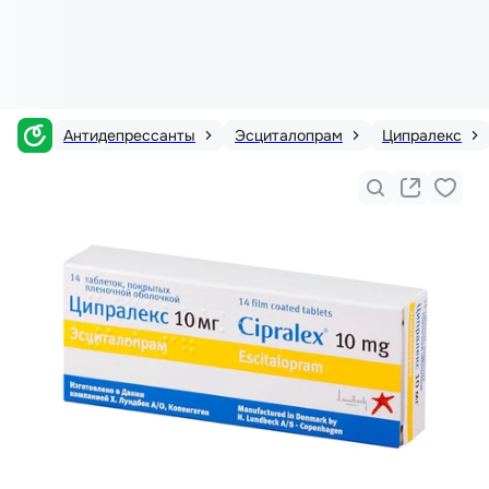
Антидепрессанты
Эсциталопрам
Ципралекс