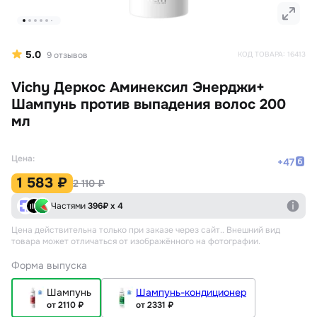
5.0
9
отзывов
КОД ТОВАРА:
16413
Vichy Деркос Аминексил Энерджи+
Шампунь против выпадения волос 200
мл
Цена:
+
47
1 583 ₽
2 110 ₽
Частями
396
₽ х 4
Цена действительна только при заказе через сайт.
. Внешний вид
товара может отличаться от изображённого на фотографии.
Форма выпуска
Шампунь
Шампунь-кондиционер
от 2110 ₽
от 2331 ₽