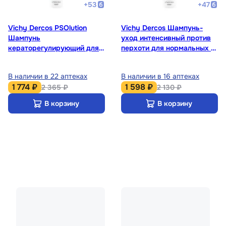
+
53
+
47
Vichy Dercos PSOlution
Vichy Dercos Шампунь-
Шампунь
уход интенсивный против
кераторегулирующий для
перхоти для нормальных и
кожи головы склонной к
жирных волос 200 мл
псориазу 200 мл
В наличии в 22 аптеках
В наличии в 16 аптеках
1 774 ₽
1 598 ₽
2 365 ₽
2 130 ₽
В корзину
В корзину