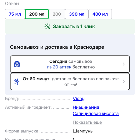
Объем
75 мл
200 мл
200
390 мл
400 мл
Заказать в 1 клик
Самовывоз и доставка
в Краснодаре
Сегодня
самовывоз
из
20
аптек
бесплатно
От 60 минут
, доставка
бесплатно при заказе
от --₽
Бренд
:
Vichy
Активный ингредиент
:
Ниацинамид
Салициловая кислота
Показать еще
Форма выпуска
:
Шампунь
Количество в упаковке
:
1