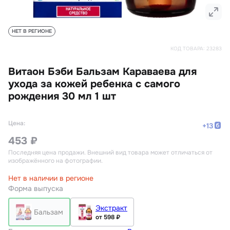
НЕТ В РЕГИОНЕ
КОД ТОВАРА:
23283
Витаон Бэби Бальзам Караваева для
ухода за кожей ребенка с самого
рождения 30 мл 1 шт
Цена:
+
13
453 ₽
Последняя цена продажи
. Внешний вид товара может отличаться от
изображённого на фотографии.
Нет в наличии в регионе
Форма выпуска
Экстракт
Бальзам
от 598 ₽