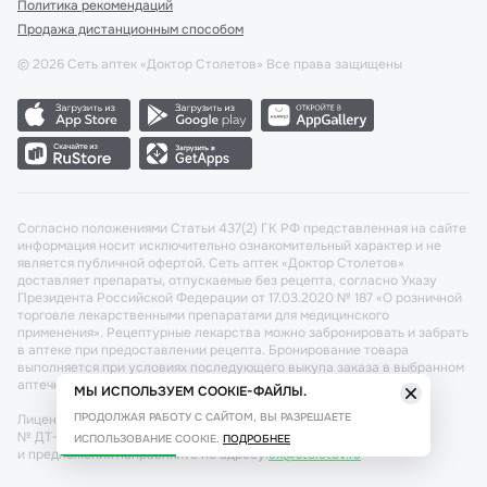
Политика рекомендаций
Продажа дистанционным способом
©
2026
Сеть аптек «Доктор Столетов» Все права защищены
Согласно положениями Статьи 437(2) ГК РФ представленная на сайте
информация носит исключительно ознакомительный характер и не
является публичной офертой. Сеть аптек «Доктор Столетов»
доставляет препараты, отпускаемые без рецепта, согласно Указу
Президента Российской Федерации от 17.03.2020 № 187 «О розничной
торговле лекарственными препаратами для медицинского
применения». Рецептурные лекарства можно забронировать и забрать
в аптеке при предоставлении рецепта. Бронирование товара
выполняется при условиях последующего выкупа заказа в выбранном
аптечном пункте.
МЫ ИСПОЛЬЗУЕМ COOKIE-ФАЙЛЫ.
ПРОДОЛЖАЯ РАБОТУ С САЙТОМ, ВЫ РАЗРЕШАЕТЕ
Лицензия №: ЛО-77-02-011340 от 22 декабря 2020г. Разрешение
№ ДТ-77-000421 от 25.10.2021 г. Вопросы по заказам, претензии
ИСПОЛЬЗОВАНИЕ COOKIE.
ПОДРОБНЕЕ
и предложения направляйте по адресу:
cx@stoletov.ru