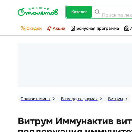
каталог
Поиск по ле
Скидки
Акции
Бонусная программа
Поливитамины
В твердых формах
Витрум
Витрум Иммунактив вит
поддержания иммунитет