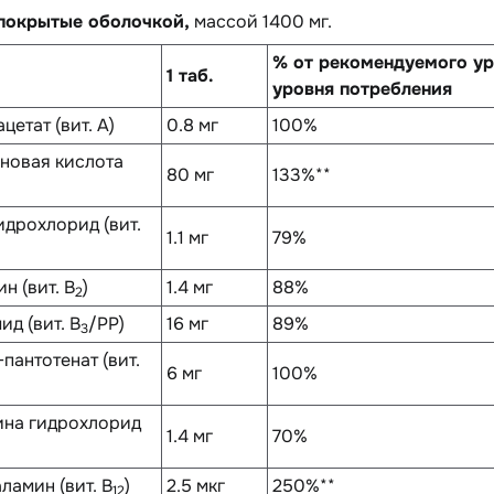
 покрытые оболочкой,
массой 1400 мг.
% от рекомендуемого ур
1 таб.
уровня потребления
цетат (вит. А)
0.8 мг
100%
новая кислота
80 мг
133%**
идрохлорид (вит.
1.1 мг
79%
н (вит. B
)
1.4 мг
88%
2
ид (вит. B
/PP)
16 мг
89%
3
пантотенат (вит.
6 мг
100%
ина гидрохлорид
1.4 мг
70%
ламин (вит. B
)
2.5 мкг
250%**
12