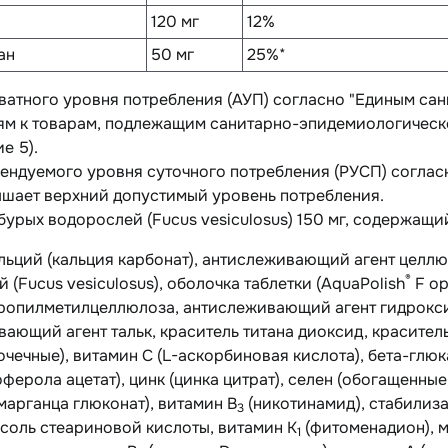
120 мг
12%
ан
50 мг
25%*
кватного уровня потребления (АУП) согласно "Единым с
м к товарам, подлежащим санитарно-эпидемиологическому 
е 5).
ендуемого уровня суточного потребления (РУСП) соглас
ышает верхний допустимый уровень потребления.
бурых водорослей (Fucus vesiculosus) 150 мг, содержащий
льций (кальция карбонат), антислеживающий агент целлюл
®
 (Fucus vesiculosus), оболочка таблетки (AquaPolish
F ор
ропилметилцеллюлоза, антислеживающий агент гидрокси
ающий агент тальк, краситель титана диоксид, красител
чечные), витамин C (L-аскорбиновая кислота), бета-глюк
ферола ацетат), цинк (цинка цитрат), селен (обогащенн
марганца глюконат), витамин В
(никотинамид), стабилиз
3
соль стеариновой кислоты, витамин К
(фитоменадион), м
1