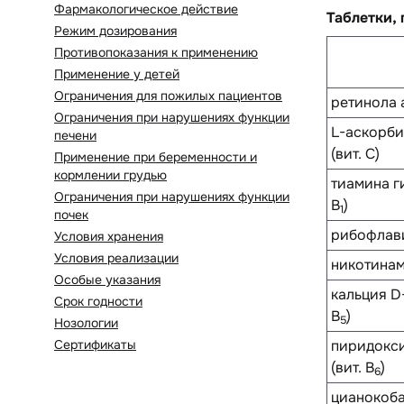
Фармакологическое действие
Таблетки,
Режим дозирования
Противопоказания к применению
Применение у детей
Ограничения для пожилых пациентов
ретинола а
Ограничения при нарушениях функции
L-аскорби
печени
(вит. C)
Применение при беременности и
кормлении грудью
тиамина г
Ограничения при нарушениях функции
B
)
1
почек
рибофлави
Условия хранения
Условия реализации
никотинам
Особые указания
кальция D-
Срок годности
B
)
5
Нозологии
Сертификаты
пиридокс
(вит. B
)
6
цианокоба