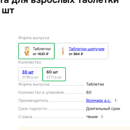
 шт
Форма выпуска
Таблетки
Таблетки шипучие
от 1630 ₽
от 864 ₽
Количество
30 шт
60 шт
37.95 р.шт
27.71 р.шт
Форма выпуска
:
Таблетки
Количество в упаковке
:
60
Производитель
Волмарк а.с.
i
Срок годности
:
Длительный срок
Страна
Чехия
i