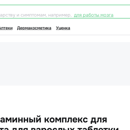
карству и симптомам, например,
для работы мозга
Аптеки
Дермакосметика
Уценка
аминный комплекс для
а для взрослых таблетки