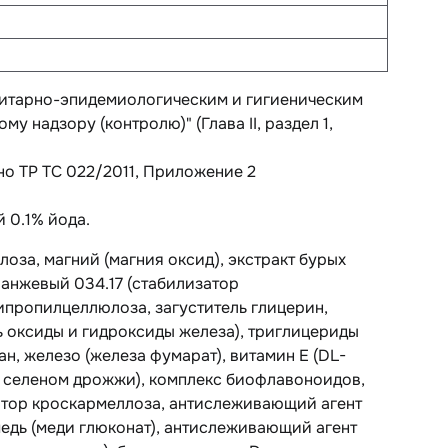
анитарно-эпидемиологическим и гигиеническим
надзору (контролю)" (Глава II, раздел 1,
но ТР ТС 022/2011, Приложение 2
 0.1% йода.
оза, магний (магния оксид), экстракт бурых
анжевый 034.17 (стабилизатор
пропилцеллюлоза, загуститель глицерин,
ь оксиды и гидроксиды железа), триглицериды
ан, железо (железа фумарат), витамин E (DL-
ые селеном дрожжи), комплекс биофлавоноидов,
атор кроскармеллоза, антислеживающий агент
едь (меди глюконат), антислеживающий агент