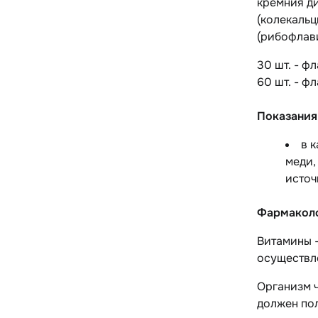
кремния ди
(колекальц
(рибофлави
30 шт. - ф
60 шт. - ф
Показания
в 
меди,
источ
Фармаколо
Витамины 
осуществл
Организм ч
должен пол