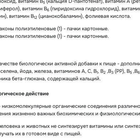
оксид, витамин В
(кальция D-пантотенат), витамин A (ре
5
иферол), витамин В
(пиридоксина гидрохлорид), витами
6
н), витамин В
(цианокобаламин), фолиевая кислота.
12
лаконы полиэтиленовые (1) - пачки картонные.
лаконы полиэтиленовые (1) - пачки картонные.
качестве биологически активной добавки к пище - дополни
 селена, йода, железа, витаминов A, C, B
, B
,B
(PP), B
,B
1
2
3
5
6
ника бета-глюкана, содержащей кальций.
гическое действие
- низкомолекулярные органические соединения различн
ения жизненно важных биохимических и физиологически
еловека и животных не синтезирует витамины или синтез
учать их в готовом виде с пищей.