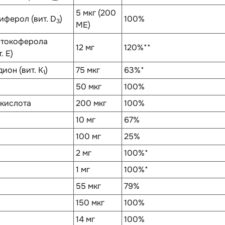
5 мкг (200
иферол (вит. D
)
100%
3
ME)
-токоферола
12 мг
120%**
. E)
ион (вит. K
)
75 мкг
63%*
1
50 мкг
100%
кислота
200 мкг
100%
10 мг
67%
100 мг
25%
2 мг
100%*
1 мг
100%*
55 мкг
79%
150 мкг
100%
14 мг
100%