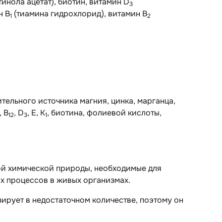
тинола ацетат), биотин, витамин D
3
н В
(тиамина гидрохлорид), витамин В
1
2
тельного источника магния, цинка, марганца,
, B
, D
, E, K
, биотина, фолиевой кислоты,
12
3
1
ой химической природы, необходимые для
х процессов в живых организмах.
ирует в недостаточном количестве, поэтому он