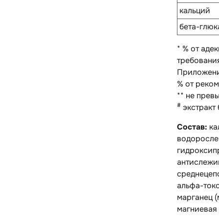
кальций
бета-глюк
* % от аде
требования
Приложени
% от реком
** не прев
#
экстракт 
Состав:
ка
водорослей
гидроксип
антислежив
среднецепо
альфа-токо
марганец (
магниевая 