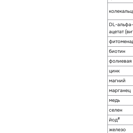
колекальц
DL-альфа
ацетат (вит
фитоменад
биотин
фолиевая 
цинк
магний
марганец
медь
селен
#
йод
железо