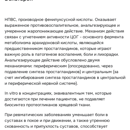
НПВС, производное фенилуксусной кислоты. Оказывает
выраженное противовоспалительное, анальгезирующее и
умеренное жаропонижающее действие. Механизм действия
связан с угнетением активности ЦОГ - основного фермента
метаболизма арахидоновой кислоты, являющейся
предшественником простагландинов, которые играют
важную роль в патогенезе воспаления, боли и лихорадки.
Анальгезирующее действие обусловлено двумя
механизмами: периферическим (опосредованно, через
подавление синтеза простагландинов) и центральным (за
счет ингибирования синтеза простагландинов в центральной
и периферической нервной системе).
In vitro в концентрациях, эквивалентным тем, которые
достигаются при лечении пациентов, не подавляет
биосинтез протеогликанов хрящевой ткани.
При ревматических заболеваниях уменьшает боли в
суставах в покое и при движении, а также утреннюю
скованность и припухлость суставов, способствует