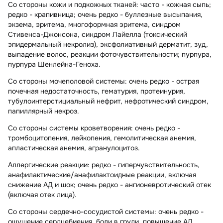
Со стороны кожи и подкожных тканей:
часто - кожная сыпь;
редко - крапивница; очень редко - буллезные высыпания,
экзема, эритема, многоформная эритема, синдром
Стивенса-Джонсона, синдром Лайелла (токсический
эпидермальный некролиз), эксфолиативный дерматит, зуд,
выпадение волос, реакции фоточувствительности; пурпура,
пурпура Шенлейна-Геноха.
Со стороны мочеполовой системы:
очень редко - острая
почечная недостаточность, гематурия, протеинурия,
тубулоинтерстициальный нефрит, нефротический синдром,
папиллярный некроз.
Со стороны системы кроветворения:
очень редко -
тромбоцитопения, лейкопения, гемолитическая анемия,
апластическая анемия, агранулоцитоз.
Аллергические реакции:
редко - гиперчувствительность,
анафилактические/анафилактоидные реакции, включая
снижение АД и шок; очень редко - ангионевротический отек
(включая отек лица).
Со стороны сердечно-сосудистой системы:
очень редко -
ощущение сердцебиения, боли в груди, повышение АД,