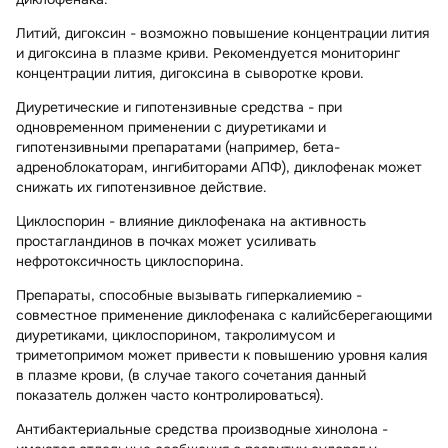
Литий, дигоксин -
возможно повышение концентрации лития
и дигоксина в плазме криви. Рекомендуется мониторинг
концентрации лития, дигоксина в сыворотке крови.
Диуретические и гипотензивные средства -
при
одновременном применении с диуретиками и
гипотензивными препаратами (например, бета-
адреноблокаторам, ингибиторами АПФ), диклофенак может
снижать их гипотензивное действие.
Циклоспорин -
влияние диклофенака на активность
простагландинов в почках может усиливать
нефротоксичность циклоспорина.
Препараты, способные вызывать гиперкалиемию -
совместное применение диклофенака с калийсберегающими
диуретиками, циклоспорином, такролимусом и
триметопримом может привести к повышению уровня калия
в плазме крови, (в случае такого сочетания данный
показатель должен часто контролироваться).
Антибактериальные средства производные хинолона -