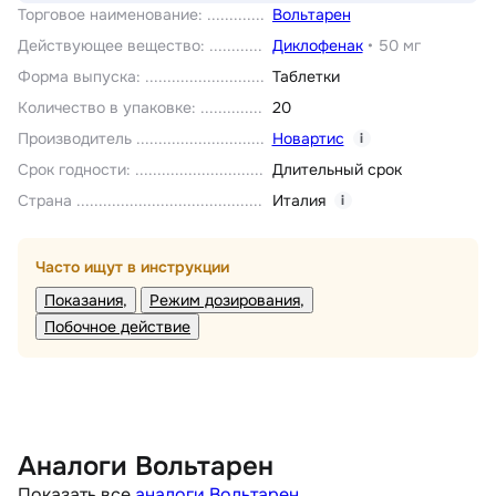
Торговое наименование
:
Вольтарен
Действующее вещество
:
Диклофенак
•
50 мг
Форма выпуска
:
Таблетки
Количество в упаковке
:
20
Производитель
Новартис
i
Срок годности
:
Длительный срок
Страна
Италия
i
Часто ищут в инструкции
Показания
Режим дозирования
Побочное действие
Аналоги Вольтарен
Показать все
аналоги Вольтарен