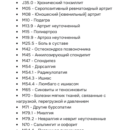
J35.0 - Хронический тонзиллит
M05 - Серопозитивный ревматоидный артрит
M08 - Юношеский [ювенильный] артрит
M10 - Подагра
M13.9 - Артрит неуточненный
M15 - Полиартроз
M19.9 - Артроз неуточненный
M25.5 - Боль в суставе
M42 - Остеохондроз позвоночника
M45 - Анкилозирующий спондилит
M47 - Спондилез
M54 - Дорсалгия
M54.1 - Радикулопатия
M54.3 - Ишиас
M54.4 - Люмбаго с ишиасом
M65 - Синовиты и теносиновиты
M70 - Болезни мягких тканей, связанные с
нагрузкой, перегрузкой и давлением
M71 - Другие бурсопатии
M79.1 - Миалгия
M79.2 - Невралгия и неврит неуточненные
N70 - Сальпингит и оофорит