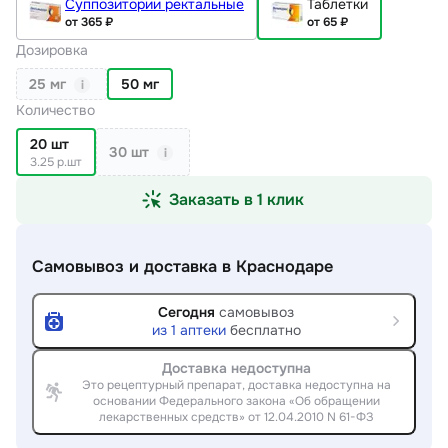
Суппозитории ректальные
Таблетки
от 365 ₽
от 65 ₽
Дозировка
25 мг
50 мг
i
Количество
20 шт
30 шт
i
3.25 р.шт
Заказать в 1 клик
Самовывоз и доставка
в Краснодаре
Сегодня
самовывоз
из
1
аптеки
бесплатно
Доставка недоступна
Это рецептурный препарат, доставка недоступна на
основании Федерального закона «Об обращении
лекарственных средств» от 12.04.2010 N 61-ФЗ