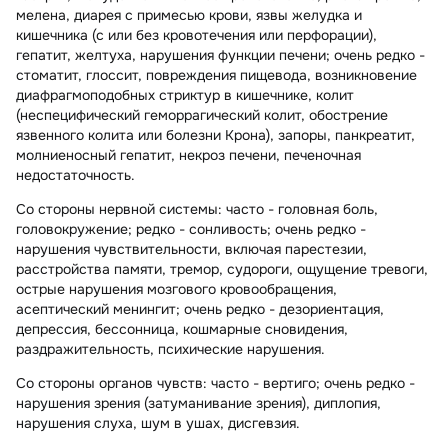
мелена, диарея с примесью крови, язвы желудка и
кишечника (с или без кровотечения или перфорации),
гепатит, желтуха, нарушения функции печени; очень редко -
стоматит, глоссит, повреждения пищевода, возникновение
диафрагмоподобных стриктур в кишечнике, колит
(неспецифический геморрагический колит, обострение
язвенного колита или болезни Крона), запоры, панкреатит,
молниеносный гепатит, некроз печени, печеночная
недостаточность.
Со стороны нервной системы:
часто - головная боль,
головокружение; редко - сонливость; очень редко -
нарушения чувствительности, включая парестезии,
расстройства памяти, тремор, судороги, ощущение тревоги,
острые нарушения мозгового кровообращения,
асептический менингит; очень редко - дезориентация,
депрессия, бессонница, кошмарные сновидения,
раздражительность, психические нарушения.
Со стороны органов чувств:
часто - вертиго; очень редко -
нарушения зрения (затуманивание зрения), диплопия,
нарушения слуха, шум в ушах, дисгевзия.