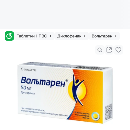
Таблетки НПВС
Диклофенак
Вольтарен