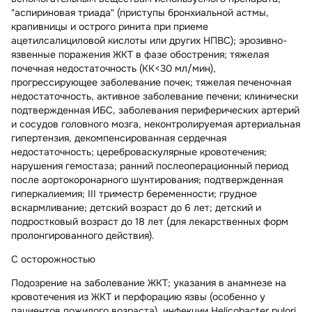
"аспириновая триада" (приступы бронхиальной астмы,
крапивницы и острого ринита при приеме
ацетилсалициловой кислоты или других НПВС); эрозивно-
язвенные поражения ЖКТ в фазе обострения; тяжелая
почечная недостаточность (КК<30 мл/мин),
прогрессирующее заболевание почек; тяжелая печеночная
недостаточность, активное заболевание печени; клинически
подтвержденная ИБС, заболевания периферических артерий
и сосудов головного мозга, неконтролируемая артериальная
гипертензия, декомпенсированная сердечная
недостаточность; цереброваскулярные кровотечения;
нарушения гемостаза; ранний послеоперационный период
после аортокоронарного шунтирования; подтвержденная
гиперкалиемия; III триместр беременности; грудное
вскармливание; детский возраст до 6 лет; детский и
подростковый возраст до 18 лет (для лекарственных форм
пролонгированного действия).
С осторожностью
Подозрение на заболевание ЖКТ; указания в анамнезе на
кровотечения из ЖКТ и перфорацию язвы (особенно у
пациентов пожилого возраста), инфекции Helicobacter pylori,