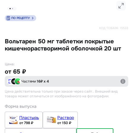
ПО РЕЦЕПТУ
КОД ТОВАРА:
15533
Вольтарен 50 мг таблетки покрытые
кишечнорастворимой оболочкой 20 шт
Цена:
от
65 ₽
Частями
16
₽ х 4
Цена действительна только при заказе через сайт.
. Внешний вид
товара может отличаться от изображённого на фотографии.
Форма выпуска
Пластырь
Раствор
от 798 ₽
от 150 ₽