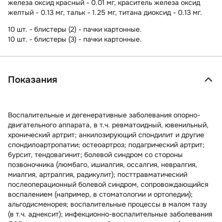
железа оксид красный - 0.01 мг, краситель железа оксид
желтый - 0.13 мг, тальк - 1.25 мг, титана диоксид - 0.13 мг.
10 шт. - блистеры (2) - пачки картонные.
10 шт. - блистеры (3) - пачки картонные.
Показания
Воспалительные и дегенеративные заболевания опорно-
двигательного аппарата, в т.ч. ревматоидный, ювенильный,
хронический артрит; анкилозирующий спондилит и другие
спондилоартропатии; остеоартроз; подагрический артрит;
бурсит, тендовагинит; болевой синдром со стороны
позвоночника (люмбаго, ишиалгия, оссалгия, невралгия,
миалгия, артралгия, радикулит); посттравматический
послеоперационный болевой синдром, сопровождающийся
воспалением (например, в стоматологии и ортопедии);
альгодисменорея; воспалительные процессы в малом тазу
(в т.ч. аднексит); инфекционно-воспалительные заболевания