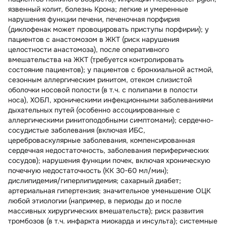
язвенный колит, болезнь Крона; легкие и умеренные
нарушения функции печени, печеночная порфирия
(диклофенак может провоцировать приступы порфирии); у
пациентов с анастомозом в ЖКТ (риск нарушения
целостности анастомоза), после оперативного
вмешательства на ЖКТ (требуется контролировать
состояние пациентов); у пациентов с бронхиальной астмой,
сезонным аллергическим ринитом, отеком слизистой
оболочки носовой полости (в т.ч. с полипами в полости
носа), ХОБЛ, хроническими инфекционными заболеваниями
дыхательных путей (особенно ассоциированные с
аллергическими ринитоподобными симптомами); сердечно-
сосудистые заболевания (включая ИБС,
цереброваскулярные заболевания, компенсированная
сердечная недостаточность, заболевания периферических
сосудов); нарушения функции почек, включая хроническую
почечную недостаточность (КК 30-60 мл/мин);
дислипидемия/гиперлипидемия; сахарный диабет;
артериальная гипертензия; значительное уменьшение ОЦК
любой этиологии (например, в периоды до и после
массивных хирургических вмешательств); риск развития
тромбозов (в т.ч. инфаркта миокарда и инсульта); системные