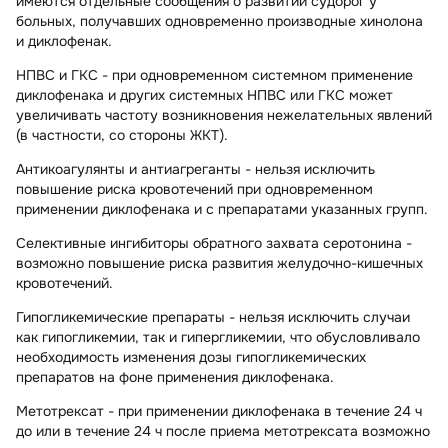
имеются отдельные сообщения о развитии судорог у
больных, получавших одновременно производные хинолона
и диклофенак.
НПВС и ГКС -
при одновременном системном применение
диклофенака и других системных НПВС или ГКС может
увеличивать частоту возникновения нежелательных явлений
(в частности, со стороны ЖКТ).
Антикоагулянты и антиагреганты
- нельзя исключить
повышение риска кровотечений при одновременном
применении диклофенака и с препаратами указанных групп.
Селективные ингибиторы обратного захвата серотонина
-
возможно повышение риска развития желудочно-кишечных
кровотечений.
Гипогликемические препараты -
нельзя исключить случаи
как гипогликемии, так и гипергликемии, что обусловливало
необходимость изменения дозы гипогликемических
препаратов на фоне применения диклофенака.
Метотрексат -
при применении диклофенака в течение 24 ч
до или в течение 24 ч после приема метотрексата возможно