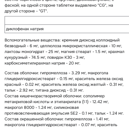
фаской; на одной стороне таблетки выдавлено "CG", на
другой стороне - "GT".
диклофенак натрия
Вспомогательные вещества
: кремния диоксид коллоидный
безводный - 6 мг, целлюлоза микрокристаллическая - 10 мг,
лактозы моногидрат - 25 мг, магния стеарат - 1.5 мг, крахмал
кукурузный - 74.5 мг, повидон К30 - 3 мг,
карбоксиметилкрахмал натрия - 20 мг.
Состав оболочки:
гипромеллоза - 3.29 мг, макрогола
глицерилгидроксистеарат - 0.15 мг, краситель железа оксид
красный - 0.02 мг, краситель железа оксид желтый - 0.31 мг,
тальк - 2.92 мг, титана диоксид - 0.31 мг.
Состав кишечнорастворимой оболочки:
сополимер
метакриловой кислоты и этилакрилата (1:1) - 12.42 мг,
макрогол 8000 - 1.24 мг, силиконовая
противовспенивающая эмульсия SE2 - 0.1 мг, тальк - 1.24 мг.
Состав окрашенной оболочки:
гипромеллоза - 1.41 мг,
макрогола глицерилгидроксистеарат - 0.07 мг, краситель