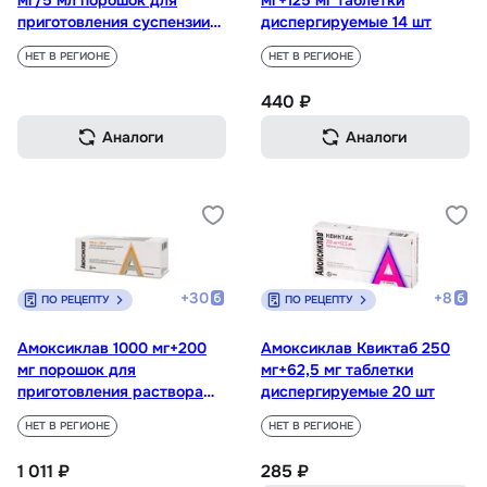
мг/5 мл порошок для
мг+125 мг таблетки
приготовления суспензии
диспергируемые 14 шт
100 мл
НЕТ В РЕГИОНЕ
НЕТ В РЕГИОНЕ
440 ₽
Аналоги
Аналоги
+
30
+
8
ПО РЕЦЕПТУ
ПО РЕЦЕПТУ
Амоксиклав 1000 мг+200
Амоксиклав Квиктаб 250
мг порошок для
мг+62,5 мг таблетки
приготовления раствора
диспергируемые 20 шт
для инъекций 5 шт
НЕТ В РЕГИОНЕ
НЕТ В РЕГИОНЕ
1 011 ₽
285 ₽