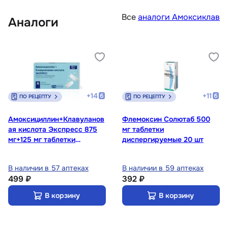
Все
аналоги Амоксиклав
Аналоги
+
14
+
11
ПО РЕЦЕПТУ
ПО РЕЦЕПТУ
Амоксициллин+Клавуланов
Флемоксин Солютаб 500
ая кислота Экспресс 875
мг таблетки
мг+125 мг таблетки
диспергируемые 20 шт
диспергируемые 14 шт
В наличии в 57 аптеках
В наличии в 59 аптеках
499 ₽
392 ₽
В корзину
В корзину