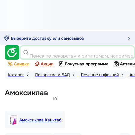
Выберите доставку или самовывоз
Поиск по лекарству и симптомам, например
Скидки
Акции
Бонусная программа
Аптеки
Каталог
Лекарства и БАД
Лечение инфекций
Ан
Амоксиклав
10
Амоксиклав Квиктаб