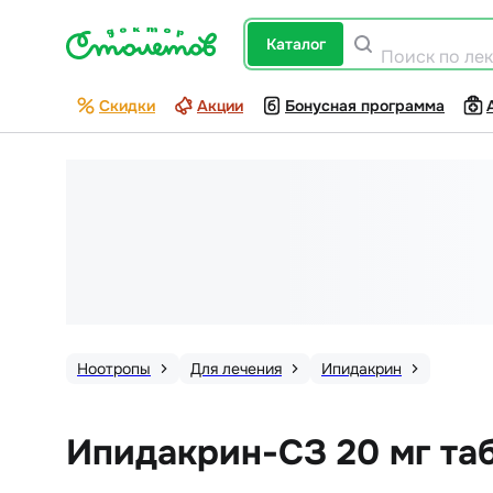
каталог
Поиск по ле
Скидки
Акции
Бонусная программа
Ноотропы
Для лечения
Ипидакрин
Ипидакрин-СЗ 20 мг та