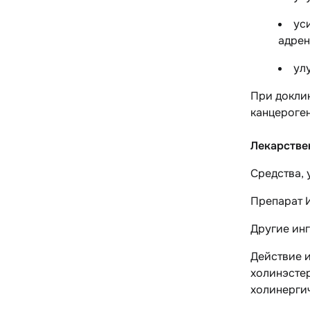
ус
адрен
ул
При доклин
канцероген
Лекарстве
Средства,
Препарат 
Другие ин
Действие 
холинэсте
холинерги