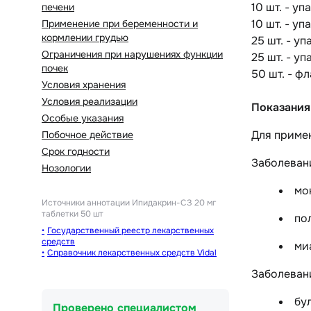
10 шт. - у
печени
10 шт. - у
Применение при беременности и
кормлении грудью
25 шт. - у
Ограничения при нарушениях функции
25 шт. - у
почек
50 шт. - ф
Условия хранения
Условия реализации
Показания
Особые указания
Для примен
Побочное действие
Срок годности
Заболеван
Нозологии
мо
Источники аннотации
Ипидакрин-СЗ 20 мг
таблетки 50 шт
по
Государственный реестр лекарственных
средств
ми
Справочник лекарственных средств Vidal
Заболеван
бу
Проверено специалистом