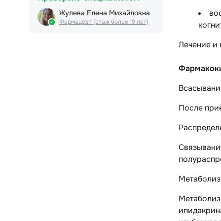
во
Жулева Елена Михайловна
Фармацевт (стаж более 19 лет)
когни
Лечение и
Фармакок
Всасывани
После прие
Распредел
Связывание
полураспр
Метаболиз
Метаболизи
ипидакрина