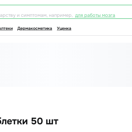
карству и симптомам, например,
для работы мозга
Аптеки
Дермакосметика
Уценка
блетки 50 шт