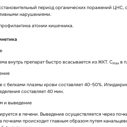
сстановительный период органических поражений ЦНС,
тивными нарушениями.
 профилактика атонии кишечника.
инетика
е
ма внутрь препарат быстро всасывается из ЖКТ. C
в п
max
ение
 с белками плазмы крови составляет 40-50%. Ипидакрин
еделения составляет 40 мин.
м и выведение
руется в печени. Выведение осуществляется через почки
 почками происходит главным образом путем канальцевой