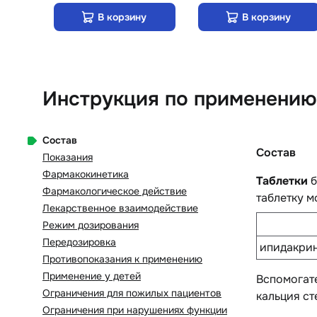
В корзину
В корзину
Инструкция по применению
Состав
Состав
Показания
Фармакокинетика
Таблетки
б
Фармакологическое действие
таблетку м
Лекарственное взаимодействие
Режим дозирования
Передозировка
ипидакрин
Противопоказания к применению
Применение у детей
Вспомогат
Ограничения для пожилых пациентов
кальция ст
Ограничения при нарушениях функции