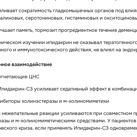
иливает сократимость гладкомышечных органов под влия
алиновых, серотониновых, гистаминовых и окситоциновы
учшает память, тормозит прогредиентное течение деменц
ическом изучении ипидакрин не оказывал тератогенного
ного и иммунотоксического действия, не влиял на эндо
нное взаимодействие
 угнетающие ЦНС
Ипидакрин-СЗ усиливает седативный эффект в комбинац
гибиторы холинэстеразы и м-холиномиметики
и нежелательные реакции усиливаются при совместном 
разы и м-холиномиметическими средствами. У пациентов
ческого криза, если применять Ипидакрин-СЗ одновреме