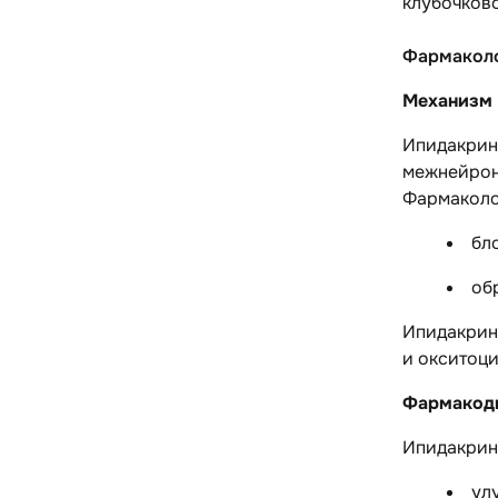
клубочков
Фармаколо
Механизм 
Ипидакрин
межнейрон
Фармаколо
бл
об
Ипидакрин 
и окситоци
Фармакод
Ипидакрин
ул